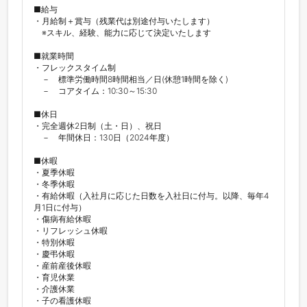
■給与

・月給制＋賞与（残業代は別途付与いたします）

　※スキル、経験、能力に応じて決定いたします

■就業時間

・フレックスタイム制

　－　標準労働時間8時間相当／日(休憩1時間を除く)

　－　コアタイム：10:30～15:30

■休日

・完全週休2日制（土・日）、祝日

　－　年間休日：130日（2024年度）

■休暇

・夏季休暇

・冬季休暇

・有給休暇（入社月に応じた日数を入社日に付与。以降、毎年4
月1日に付与）

・傷病有給休暇

・リフレッシュ休暇

・特別休暇

・慶弔休暇

・産前産後休暇

・育児休業

・介護休業

・子の看護休暇
