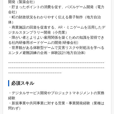
開発（製薬会社）

・貯まったポイントの消費を促す、パズルゲーム開発（電力
会社）

・町の財政状況をわかりやすく伝える冊子制作（地方自治
体）

・商業施設の回遊を促進する、AR・ミニゲームを活用したデ
ジタルスタンプラリー開発（小売業）

・障がい者とよりよい雇用関係を築くための知識を習得でき
る社内研修用ボードゲームの開発(研修会社)

・世界観がある体験型ゲームで災害リスクや対処法を学べる
エンタメ避難訓練の企画・体験設計(地方自治体)

ｰｰｰｰｰｰｰｰｰｰｰｰｰｰｰｰｰｰｰｰｰｰｰｰｰｰｰｰｰｰｰｰｰｰｰｰｰｰｰｰｰｰｰｰｰｰｰｰｰｰｰｰｰｰ
ｰｰｰｰｰｰｰｰｰｰｰｰｰｰｰｰｰｰｰｰｰｰｰｰｰｰｰｰｰｰｰｰｰｰｰｰｰｰｰｰｰｰｰｰｰｰｰｰｰｰｰｰｰｰ
ｰｰｰｰｰｰｰｰｰｰｰｰｰｰｰｰｰｰｰｰｰｰｰｰｰｰｰｰｰｰ
必須スキル
・デジタルサービス開発やプロジェクトマネジメントの実務
経験 

・新規事業や共同事業に対する営業・事業開発経験（業種は
問わず） 
