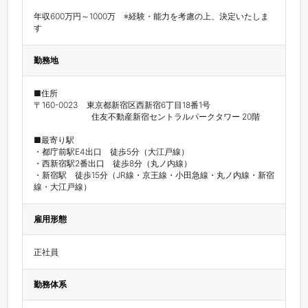
年収600万円～1000万　※経験・能力を考慮の上、決定いたしま
す
勤務地
■住所

〒160-0023　東京都新宿区西新宿6丁目18番1号

　　　　　　　住友不動産新宿セントラルパークタワー 20階

■最寄り駅

・都庁前駅E4出口　徒歩5分（大江戸線）

・西新宿駅2番出口　徒歩8分（丸ノ内線）

・新宿駅　徒歩15分（JR線・京王線・小田急線・丸ノ内線・新宿
線・大江戸線）
雇用形態
正社員
勤務体系