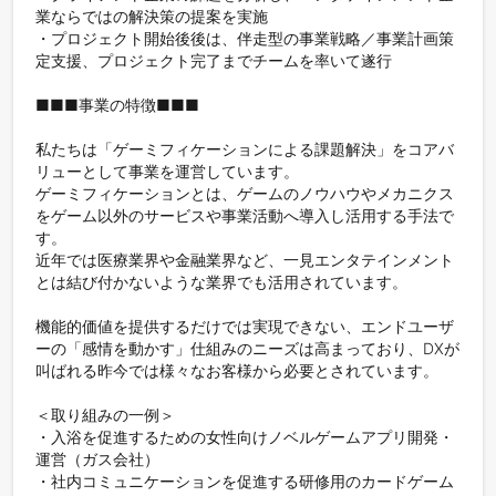
業ならではの解決策の提案を実施

・プロジェクト開始後後は、伴走型の事業戦略／事業計画策
定支援、プロジェクト完了までチームを率いて遂行

■■■事業の特徴■■■

私たちは「ゲーミフィケーションによる課題解決」をコアバ
リューとして事業を運営しています。

ゲーミフィケーションとは、ゲームのノウハウやメカニクス
をゲーム以外のサービスや事業活動へ導入し活用する手法で
す。

近年では医療業界や金融業界など、一見エンタテインメント
とは結び付かないような業界でも活用されています。

機能的価値を提供するだけでは実現できない、エンドユーザ
ーの「感情を動かす」仕組みのニーズは高まっており、DXが
叫ばれる昨今では様々なお客様から必要とされています。

＜取り組みの一例＞

・入浴を促進するための女性向けノベルゲームアプリ開発・
運営（ガス会社）

・社内コミュニケーションを促進する研修用のカードゲーム