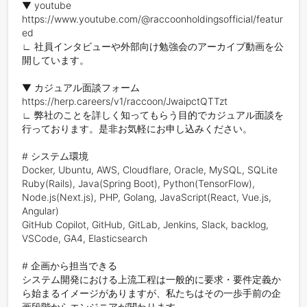
▼ youtube

https://www.youtube.com/@raccoonholdingsofficial/featur
ed

∟ 社員インタビューや外部向け勉強会のアーカイブ動画を公
開しています。

▼ カジュアル面談フォーム

https://herp.careers/v1/raccoon/JwaipctQTTzt

∟ 弊社のことを詳しく知ってもらう目的でカジュアル面談を
行っております。是非お気軽にお申し込みください。 

# システム環境

Docker, Ubuntu, AWS, Cloudflare, Oracle, MySQL, SQLite

Ruby(Rails), Java(Spring Boot), Python(TensorFlow), 
Node.js(Next.js), PHP, Golang, JavaScript(React, Vue.js, 
Angular)

GitHub Copilot, GitHub, GitLab, Jenkins, Slack, backlog, 
VSCode, GA4, Elasticsearch

# 企画から担当できる

システム開発における上流工程は一般的に要求・要件定義か
ら始まるイメージがありますが、私たちはその一歩手前の企
画段階からエンジニアが関わります。
