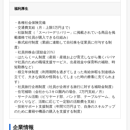
福利厚生
・各種社会保険完備

・交通費支給（月：上限5万円まで）

・社販制度（「スーパーデリバリー」に掲載されている商品を掲
載価格で社員が購入できる仕組み）

・株式給付制度（業績に連動して自社株を従業員に付与する制
度）

・社員持株会(奨励金20%)

・はたらくーん制度（産前・産後および育児しながら働くパパマ
マ社員のための職場支援サービス。出産祝金や保育料の補助、時
短勤務など）

・積立年休制度（利用期間を過ぎてしまった有給休暇を別途積み
立てて、大きな病気や怪我をしてしまった時の療養に充てられま
す）

・社員旅行企画制度（社員が企画する旅行に対する補助金制度）

・住宅補助（会社から3キロ圏内の場合、2万円支給／月）

・サークル活動（ビリヤード部、バンド部、テーブルゲーム、も
のつくりなど、活動に応じて一定額の活動費を支給）

・技術サポート支援制度（年間10万円まで、自身のスキルアップ
のために書籍や機器の購入を支援する制度） 
企業情報