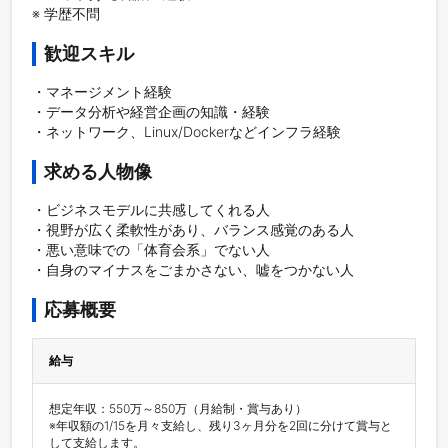
歓迎スキル
・マネージメント経験

・データ分析や経営企画の知識・経験

・ネットワーク、Linux/Dockerなどインフラ経験
求める人物像
・ビジネスモデルに共感してくれる人

・視野が広く柔軟性があり、バランス感覚のある人

・悪い意味での「体育会系」でない人

・自身のマイナスをごまかさない、嘘をつかない人
応募概要
給与
想定年収：550万～850万（月給制・賞与あり）

※年収額の1/15を月々支給し、残り3ヶ月分を2回に分けて賞与と
して支給します。
