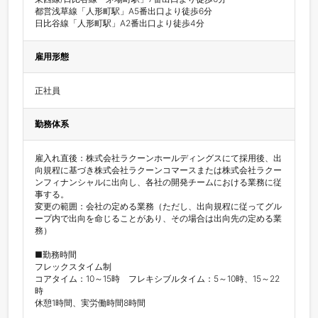
都営浅草線「人形町駅」A5番出口より徒歩6分

雇用形態
正社員
勤務体系
雇入れ直後：株式会社ラクーンホールディングスにて採用後、出
向規程に基づき株式会社ラクーンコマースまたは株式会社ラクー
ンフィナンシャルに出向し、各社の開発チームにおける業務に従
事する。

変更の範囲：会社の定める業務（ただし、出向規程に従ってグル
ープ内で出向を命じることがあり、その場合は出向先の定める業
務）

■勤務時間

フレックスタイム制

コアタイム：10～15時　フレキシブルタイム：5～10時、15～22
時

休憩1時間、実労働時間8時間
