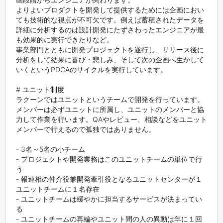
よりよいプロダクトを開発して提供するためには企画におい
ても技術的な視点が不可欠です。例えば蓄積されたデータを
詳細に分析するのは設計開発にたずさわったエンジニアが最
も効果的に実行できたりなど。

事業部門とともに開発プロジェクトを遂行し、リリース後に
分析をして結果に喜び・悲しみ、そして次の企画へ生かして
いくというPDCAのサイクルを実行しています。

# ユニット制度

ラクーンではユニットというチームで開発を行っています。
メンバーは必ずユニットに所属し、ユニットのメンバーと協
力して作業を行います。QAやレビュー、相談などをユニット
メンバーで行えるので孤独ではありません。

- 3名～5名の小チーム

- プロジェクトや開発業務はこのユニットチームの単位で行
う

- 報連相の仲介役兼開発牽引役となるユニットセンターが１
ユニットチームに１名存在

- ユニットチームは緩やかに担当するサービスが決まってい
る

- ユニットチームの再編やユニット間の人の異動は年に１回