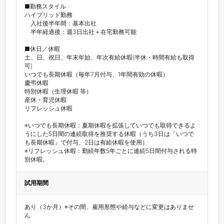
■勤務スタイル

ハイブリッド勤務

　入社後半年間：基本出社

　半年経過後：週3日出社＋在宅勤務可能

■休日／休暇

土、日、祝日、年末年始、年次有給休暇(半休・時間有給も取得
可)

いつでも長期休暇（毎年7月付与、1年間有効の休暇）

慶弔休暇

特別休暇（生理休暇 等）

産休・育児休暇

リフレッシュ休暇

※いつでも長期休暇：夏期休暇を拡張していつでも取得できるよ
うにした5日間の連続取得を推奨する休暇（うち3日は「いつで
も長期休暇」で付与、2日は有給休暇を使用）

※リフレッシュ休暇：勤続年数5年ごとに連続5日間付与される特
別休暇。
試用期間
あり（3か月）※その間、雇用形態や給与などに変更はありませ
ん