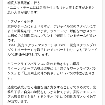
程度人事異動的に行う

- ユニットチームには名前を付ける（←大事！名前があると
思い入れが違います）

# アジャイル開発

案件やチームにもよりますが、アジャイル開発スタイルにて
多くの開発を行っています。ラクーンで一般的なのはスクラ
ム形式で２週間毎のスプリントで運用しているチームが多い
です。

CSM（認定スクラムマスター）やCSPO（認定スクラムプロ
ダクトオーナー）を取得したメンバーもおり、より”アジャイ
ル”な開発を目指しています。

# ワークライフバランスの取れる働きやすい環境

ラクーングループの職場環境には「適切なワークライフバラ
ンス」と「社員同士の仲の良さ」という2つの特徴がありま
す。

過度な残業がなく適度な働き方をすることができるので、業
務終了後に自分の時間をしっかり持てます。実際にエンジニ
アの残業時間を集計すると平均で月に10時間程度という数字
が出ています。
