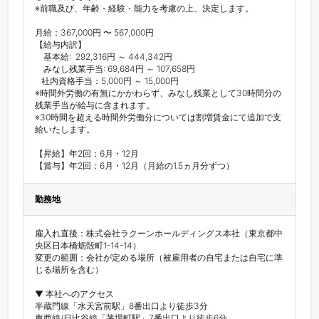
※前職及び、年齢・経験・能力を考慮の上、決定します。

月給：367,000円 〜 567,000円

【給与内訳】

　基本給:  292,316円 ～ 444,342円

　みなし残業手当: 69,684円 ～ 107,658円

   社内資格手当：5,000円 ～ 15,000円

※時間外労働の有無にかかわらず、みなし残業として30時間分の
残業手当が給与に含まれます。

※30時間を超える時間外労働分については割増賃金にて追加で支
給いたします。

【昇給】年2回：6月・12月

【賞与】年2回：6月・12月（月給の1.5ヵ月分ずつ）
勤務地
雇入れ直後：株式会社ラクーンホールディングス本社（東京都中
央区日本橋蛎殻町1-14-14） 

変更の範囲：会社が定める場所（被雇用者の自宅または自宅に準
じる場所を含む）

▼ 本社へのアクセス

半蔵門線「水天宮前駅」8番出口より徒歩3分

東西線/日比谷線「茅場町駅」7番出口より徒歩6分
