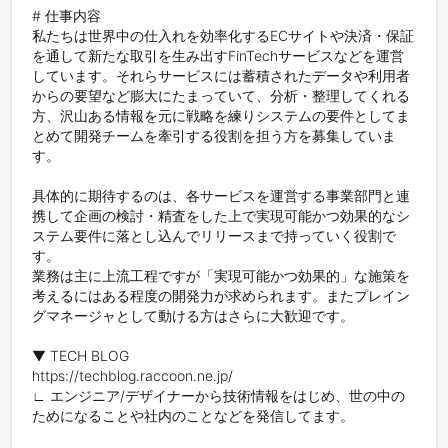
# 仕事内容

私たちは世界中の仕入れを効率化するECサイトや決済・保証
を通して新たな取引を生み出すFinTechサービスなどを運営
しています。それらサービスには蓄積されたデータや利用者
からの要望など膨大にたまっていて、分析・整理してくれる
方、沢山ある情報を元に戦略を練りシステムの要件としてま
とめて開発チームを牽引する役割を担う方を募集していま
す。

具体的に期待するのは、各サービスを運営する事業部門と連
携して企画の検討・精査をした上で実現可能かつ効果的なシ
ステム要件に落とし込んでリリースまで持っていく役割で
す。

業務は主に上流工程ですが「実現可能かつ効果的」な施策を
考えるにはある程度の開発力が求められます。またプレイン
グマネージャとして動ける方はさらに大歓迎です。

▼ TECH BLOG

https://techblog.raccoon.ne.jp/

∟ エンジニア/デザイナーから技術情報をはじめ、世の中の
ためになることや社内のことなどを発信してます。
