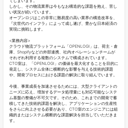
てしまいます。

しかし、その物流業界は今もなお構造的な課題を抱え、苦し
い状況が続いています。

オープンロジはこの非常に難易度の高い業界の構造改革を、
『次世代のインフラ』によって成し遂げ、豊かな日本経済の
実現に挑戦します。

<業務内容>

クラウド物流プラットフォーム「OPENLOGI」は、荷主・倉
庫、Shopifyなどの外部連携、社内オペレーションチームが
それぞれ利用する複数のシステムで構成されています。

CTO室は、「OPENLOGI」の価値を最大化することを目的に
発足し、システム全体に横断的な影響を与える技術的課題
や、開発プロセスにおける課題の解決に取り組んでいます。

今後、事業成長を加速させるためには、大型クライアントの
ニーズに応え、増加するデータ処理量にも対応可能なシステ
ム基盤の整備が不可欠です。そのため、これまでの開発で蓄
積してきた技術的課題を解決し、アプリケーションの生産性
をさらに向上させる必要があり、CTO室のエンジニアには組
織的またはシステム横断的な課題解決を担当していただきま
す。
