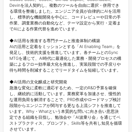
Devinを法人契約し、複数のツールを自由に選択・併用でき
る環境を整備しました。エンジニア全員が自律的にAIを活用
し、標準的な機能開発を中心に、コードレビューや日常の手
作業、調査業務の自動化など、テーマ設定から実行・定着ま
でAIによる作業代替を進めています。

◆AI活用を推進する専門チームと推進体制の構築

AIの活用と定着をミッションとする「AI Enabling Team」を
発足し、技術的支援を推進しています。各チームとのSync 
MTGを通じて、AI時代に最適化した業務・開発プロセスの構
築によるフロー効率最大化を推進し、実装段階での手戻りや
待ち時間を削減することでリードタイムを短縮しています。

◆AI活用の文化醸成と研究開発

急激な変化に柔軟に適応するため、一定のR&D予算を確保
し、継続的に活動しています。業務変革を加速させ、慢性的
な運用負荷を解消することで、PRD作成やロードマップ検討
段階からエンジニアが関与する更なる上流シフトを推進して
います。Why・Whatという本質的な問いに向き合い意思決
定できる組織を目指し、勉強会や「AI波乗り会」を通じてベ
ストプラクティス、プロンプト、Skills等を共有し知見を循環
させています。