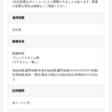
※出社頻度はポジションにより調整が入ることがあります。配慮
が必要な場合は遠慮なくご相談ください。
雇用形態
正社員
勤務体系
勤務時間　

フレックスタイム制

(コアタイム：無し)

有給休暇/夏季休暇/年末年始休暇/慶弔休暇/ANNIVERSARY休暇/
生理休暇/産休・育休/週休2日制/土日祝日休み/年間休日120日以
上
試用期間
あり（3ヶ月）