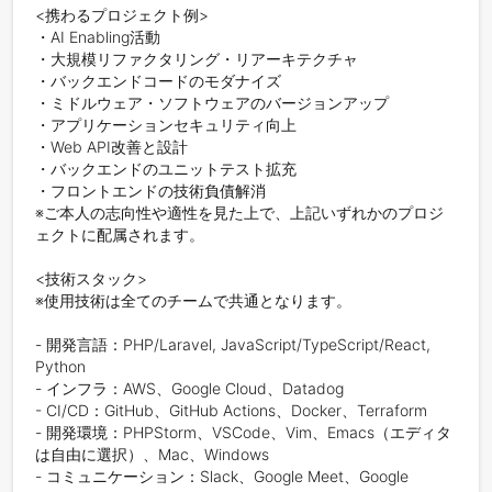
<携わるプロジェクト例>

・AI Enabling活動

・大規模リファクタリング・リアーキテクチャ

・バックエンドコードのモダナイズ

・ミドルウェア・ソフトウェアのバージョンアップ

・アプリケーションセキュリティ向上

・Web API改善と設計

・バックエンドのユニットテスト拡充

・フロントエンドの技術負債解消

※ご本人の志向性や適性を見た上で、上記いずれかのプロジ
ェクトに配属されます。

<技術スタック>

※使用技術は全てのチームで共通となります。

- 開発言語：PHP/Laravel, JavaScript/TypeScript/React, 
Python

- インフラ：AWS、Google Cloud、Datadog

- CI/CD：GitHub、GitHub Actions、Docker、Terraform

- 開発環境：PHPStorm、VSCode、Vim、Emacs（エディタ
は自由に選択）、Mac、Windows

- コミュニケーション：Slack、Google Meet、Google 