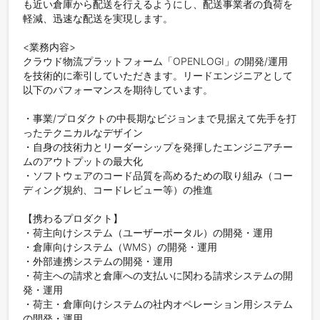
も近い倉庫から配送を行えるようにし、配送事業者の負荷を
軽減、迅速な配送を実現します。

<業務内容>

クラウド物流プラットフォーム「OPENLOGI」の開発/運用
を技術的に牽引していただきます。リードエンジニアとして
以下のパフォーマンスを期待しています。

・事業/プロダクトの中長期なビジョンまで見据えて先手を打
ったテクニカルなデザイン

・自身の技術力とリーダーシップを発揮したエンジニアチー
ムのアウトプットの最大化

・ソフトウェアのコード品質を高めるための取り組み（コー
ディング規約、コードレビュー等）の推進

【携わるプロダクト】

・荷主向けシステム（ユーザーポータル）の開発・運用

・倉庫向けシステム（WMS）の開発・運用

・外部連携システムの開発・運用

・荷主への請求と倉庫への支払いに関わる請求システムの開
発・運用

・荷主・倉庫向けシステムの社内オペレーション用システム
の開発・運用
