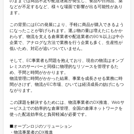
のままでは商品不足や配送遅延が発生し、食品や日用品、薬
などが不足するなど、様々な場面で影響が出る可能性があり
ます。

この背景にはECの発展により、手軽に商品が購入できるよう
になったことが挙げられます。運ぶ物の量は増えたにもかか
わらず、物流を支える倉庫業者や配送業者の90％以上は中小
企業で、アナログな方法で業務を行う企業も多く、生産性が
低いため、対応が追いついていません。

そして、EC事業者も問題を抱えており、現在の物流はオンプ
レミスのサーバーと同様に物理的なリソースを管理するた
め、手間と時間がかかります。

物流管理に時間がかかった結果、事業を成長させる業務に時
間がさけず、物流がEC市場、ひいては経済成長の妨げにもつ
ながります。

この課題を解決するためには、物流事業者のDX推進、Webサ
ービス上での効率的な倉庫管理、全国の倉庫ネットワークを
使った配送効率化と負荷軽減が必要です。

■オープンロジのソリューション

・物流事業者のDX推進
