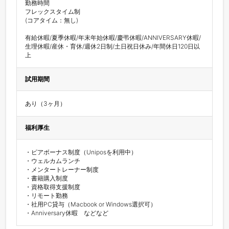
勤務時間　

フレックスタイム制

(コアタイム：無し)

有給休暇/夏季休暇/年末年始休暇/慶弔休暇/ANNIVERSARY休暇/
生理休暇/産休・育休/週休2日制/土日祝日休み/年間休日120日以
上
試用期間
あり（3ヶ月）
福利厚生
・ピアボーナス制度（Uniposを利用中）

・ウェルカムランチ

・メンタートレーナー制度

・書籍購入制度

・資格取得支援制度

・リモート勤務

・社用PC貸与（Macbook or Windows選択可）

・Anniversary休暇　などなど