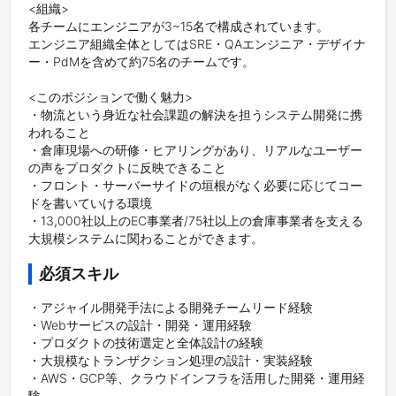
<組織>

各チームにエンジニアが3~15名で構成されています。

エンジニア組織全体としてはSRE・QAエンジニア・デザイナ
ー・PdMを含めて約75名のチームです。

<このポジションで働く魅力>

・物流という身近な社会課題の解決を担うシステム開発に携
われること

・倉庫現場への研修・ヒアリングがあり、リアルなユーザー
の声をプロダクトに反映できること

・フロント・サーバーサイドの垣根がなく必要に応じてコー
ドを書いていける環境

・13,000社以上のEC事業者/75社以上の倉庫事業者を支える
必須スキル
・アジャイル開発手法による開発チームリード経験

・Webサービスの設計・開発・運用経験

・プロダクトの技術選定と全体設計の経験

・大規模なトランザクション処理の設計・実装経験

・AWS・GCP等、クラウドインフラを活用した開発・運用経
験