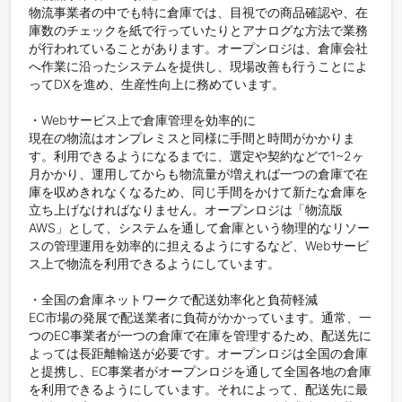
物流事業者の中でも特に倉庫では、目視での商品確認や、在
庫数のチェックを紙で行っていたりとアナログな方法で業務
が行われていることがあります。オープンロジは、倉庫会社
へ作業に沿ったシステムを提供し、現場改善も行うことによ
ってDXを進め、生産性向上に務めています。

・Webサービス上で倉庫管理を効率的に

現在の物流はオンプレミスと同様に手間と時間がかかりま
す。利用できるようになるまでに、選定や契約などで1~2ヶ
月かかり、運用してからも物流量が増えれば一つの倉庫で在
庫を収めきれなくなるため、同じ手間をかけて新たな倉庫を
立ち上げなければなりません。オープンロジは「物流版
AWS」として、システムを通して倉庫という物理的なリソー
スの管理運用を効率的に担えるようにするなど、Webサービ
ス上で物流を利用できるようにしています。

・全国の倉庫ネットワークで配送効率化と負荷軽減

EC市場の発展で配送業者に負荷がかかっています。通常、一
つのEC事業者が一つの倉庫で在庫を管理するため、配送先に
よっては長距離輸送が必要です。オープンロジは全国の倉庫
と提携し、EC事業者がオープンロジを通して全国各地の倉庫
を利用できるようにしています。それによって、配送先に最