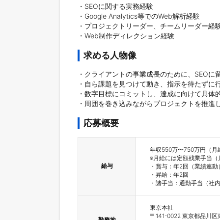
・SEOに関する実務経験

・Google Analytics等でのWeb解析経験

・プロジェクトリーダー、チームリーダー経験
・Web制作ディレクション経験
求める人物像
・クライアントの事業成長のために、SEOに
・自ら課題を見つけて動き、指示を待たずに行
・数字目標にコミットし、達成に向けて具体的
・周囲を巻き込みながらプロジェクトを推進
応募概要
年収550万〜750万円（月給4
※月給には定額残業手当（
給与
・賞与：年2回（業績連動）
・昇給：年2回

・諸手当：通勤手当（社
東京本社

〒141-0022 東京都品川区
勤務地