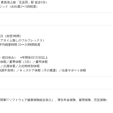
東急池上線「五反田」駅 徒歩5分）

リッド（出社週2〜3回程度）
日（休憩1時間）

アタイム無しのフルフレックス）

均残業時間 20〜30時間程度

祝日休み）　※年間休日120日以上

休暇／夏季休暇（3日）／慶弔休暇

／介護休業／入社時特別休暇

の体調不良時）／キッズケア休暇（子の看護）／出産サポート休暇
関東ITソフトウェア健康保険組合加入］、厚生年金保険、雇用保険、労災保険）
