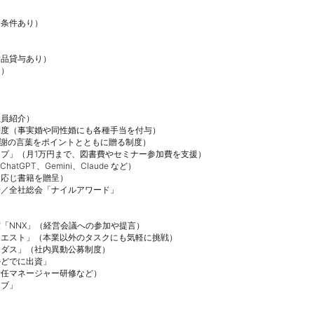
条件あり）

品貸与あり）

）

員紹介）

度（事実婚や同性婚にも各種手当を付与）

e！（感謝の言葉をポイントとともに贈る制度）

プ」（月1万円まで、図書費やセミナー参加費を支援）

tGPT、Gemini、Claude など）

応じ書籍を贈呈）

／全社総会「ナイルアワード」

「NNX」（経営会議への参加や提言）

エスト」（本業以外のタスクにも気軽に挑戦）

ダス」（社内異動公募制度）

どでに出資」

任マネージャー研修など）

ブ」
