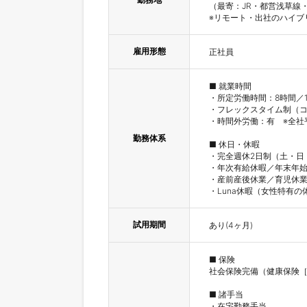
（最寄：JR・都営浅草線・
※リモート・出社のハイブ
雇用形態
正社員
■ 就業時間

・所定労働時間：8時間／1
・フレックスタイム制（コ
・時間外労働：有　※全社平
勤務体系
■ 休日・休暇

・完全週休2日制（土・日・
・年次有給休暇／年末年始
・産前産後休業／育児休業
・Luna休暇（女性特有
試用期間
あり(4ヶ月)
■ 保険

社会保険完備（健康保険［
■ 諸手当

・在宅勤務手当
