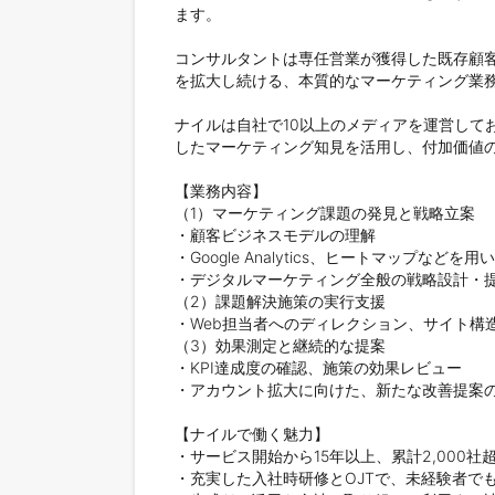
ます。

コンサルタントは専任営業が獲得した既存顧
を拡大し続ける、本質的なマーケティング業務
ナイルは自社で10以上のメディアを運営して
したマーケティング知見を活用し、付加価値の
【業務内容】

（1）マーケティング課題の発見と戦略立案

・顧客ビジネスモデルの理解

・Google Analytics、ヒートマップなどを
・デジタルマーケティング全般の戦略設計・提
（2）課題解決施策の実行支援

・Web担当者へのディレクション、サイト構造設
（3）効果測定と継続的な提案

・KPI達成度の確認、施策の効果レビュー

・アカウント拡大に向けた、新たな改善提案の
【ナイルで働く魅力】

・サービス開始から15年以上、累計2,000
・充実した入社時研修とOJTで、未経験者で