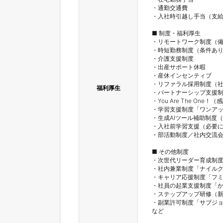
・通勤交通費

・入社時引越し手当（支給
■ 制度・福利厚生

・リモートワーク制度（備
・時短勤務制度（条件あり
・介護支援制度

・出産サポート休暇

・産休インセンティブ

・リファラル採用制度（社
福利厚生
・パートナーシップ支援制
・You Are The On
・学習支援制度「ワンアッ
・生成AIツール補助制度（Cha
・入社前学習支援（必要に
・部活動制度／社内交流会
■ その他制度

・次世代リーダー育成制度
・社内兼業制度「ナイルク
・キャリア応援制度「フミ
・社員の起業支援制度「か
・ステップアップ研修（新
・副業許可制度「サブジョ
など