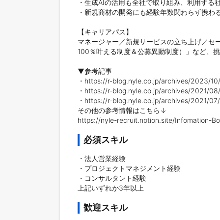
・生成AIの活用も全社で取り組み、利用する社
・新規商材の開発にも経験年数関わらず携わる
【キャリアパス】

マネージャー／新規サービスの立ち上げ／セ
100％叶える制度＆公募異動制度）」など、
▼参考記事

・https://r-blog.nyle.co.jp/archives/2023/10
・https://r-blog.nyle.co.jp/archives/2021/08
・https://r-blog.nyle.co.jp/archives/2021/07
その他の参考情報はこちら↓

https://nyle-recruit.notion.site/Infomati
必須スキル
・法人営業経験

・プロジェクトマネジメント経験

・コンサルタント経験

上記いずれか3年以上
歓迎スキル