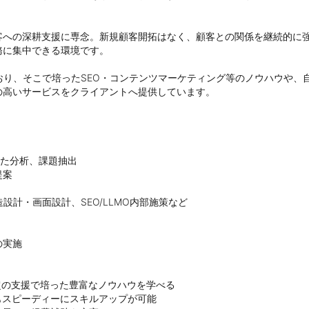
客への深耕支援に専念。新規顧客開拓はなく、顧客との関係を継続的に
に集中できる環境です。

おり、そこで培ったSEO・コンテンツマーケティング等のノウハウや、
高いサービスをクライアントへ提供しています。

用いた分析、課題抽出

案

計・画面設計、SEO/LLMO内部施策など

実施

社超の支援で培った豊富なノウハウを学べる

もスピーディーにスキルアップが可能
