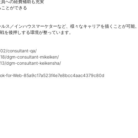
員への経費補助も充実

ことができる

ールス／インハウスマーケターなど、様々なキャリアを描くことが可能
挑戦を後押しする環境が整っています。

/02/consultant-qa/

/18/dgm-consultant-mikeiken/

/13/dgm-consultant-keikensha/

on-Book-for-Web-85a9c17a523f4e7e8bcc4aac4379c80d