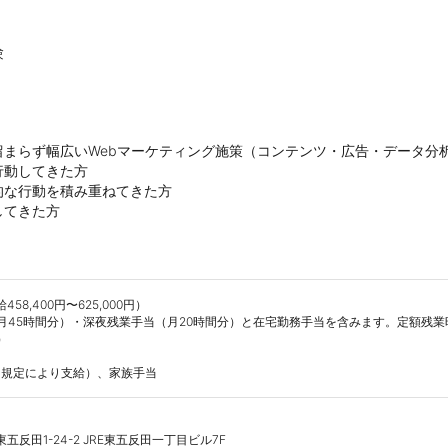


留まらず幅広いWebマーケティング施策（コンテンツ・広告・データ分析
動してきた方

な行動を積み重ねてきた方

してきた方
58,400円〜625,000円）

月45時間分）・深夜残業手当（月20時間分）と在宅勤務手当を含みます。定額残業


内規定により支給）、家族手当
東五反田1-24-2 JRE東五反田一丁目ビル7F
