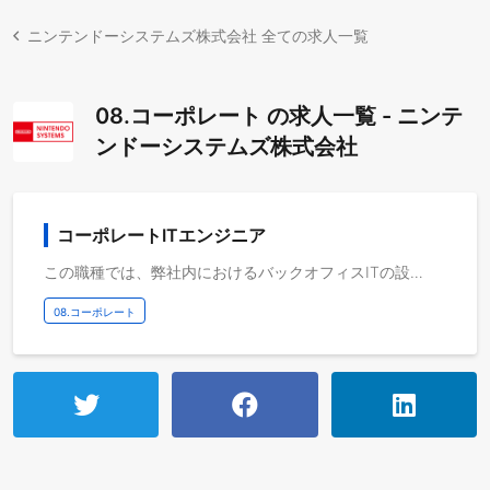
ニンテンドーシステムズ株式会社 全ての求人一覧
08.コーポレート の求人一覧 - ニンテ
ンドーシステムズ株式会社
コーポレートITエンジニア
この職種では、弊社内におけるバックオフィスITの設計、運用、管理を担っていただける方を募集いたします。 ▼募集背景 弊社はエンジニア中心の会社です。社員が効率良く開発業務に集中できる環境を整えることを重視しています。 ニンテンドーシステムズは任天堂株式会社や株式会社ディー・エヌ・エー等、会社間の連携と、東京・京都間の事業所間連携からくる複雑な課題が多く存在しています。 これらの課題に対してエンジニアリングによる解決策を見つけ、エンジニアにとって効率良く、安全に開発業務に取り組めるようなシステム設計・開発、運用を行って頂ける方を募集します。 ▼具体的な業務内容 ・業務システムの開発・運用 ・社内ネットワーク環境やサーバ構築・運用 ・社内認証・認可基盤の運用 ・業務フローの自動化、効率化 ・機材キッティング、管理 ・上記システムやネットワークに関連した情報セキュリティに関する業務 業務内容の変更の範囲：会社の定める業務
08.コーポレート