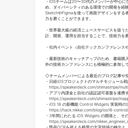
・iOSチームは20〜30代のメンバーが中
め、ダイバーシティのある環境での開発を経験できま
SketchやFigmaを使って画面デザイン
力を磨くことができます。

・​​世界最大級の経済ニュースサービスを扱
計、開発、運用を担当することで、技術力を磨
・社内イベント（自社テックカンファレンス
・最新技術のキャッチアップのため、書籍購
外の技術カンファレンスにも積極的に参加して
◇チームメンバーによる最近のブログ記事や登
・日経iOSプロジェクトのマルチモジュール戦
　https://speakerdeck.com/shimastripe/mult
・アプリ内課金と自社の認証認可基盤を連携す
　https://speakerdeck.com/shimastripe/inap
・iOS 18 の新機能 Control Widgets 実装時
　https://hack.nikkei.com/blog/ios18-control/
・3年間にわたる iOS Widgets の開発と、その
　https://speakerdeck.com/nikkei_engineer_rec
・既存OCRを超える精度の文字領域の検出と、