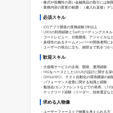
・株式や投機性の高い金融商品の取引には制限
・業務内容の変更の範囲：（雇入れ直後）デ
必須スキル
・iOSアプリ開発の実務経験3年以上

・UIKitの利用経験とSwiftコーディングスキル

・コードレビュー、分散開発、アジャイルなど
・多様性のあるチームメンバーや関係者間にお
・ユーザーの視点に立ち、細部まで気をつかっ
歓迎スキル
・大規模サービスの企画、開発、運用経験

・HIGをベースとしたUI/UXの設計に関する深
・GitHubやCI、テスト自動化の環境構築の経験
・パフォーマンス改善に関する知識と経験

・勉強会/カンファレンスなどでの発表、LTの経
・テックリード経験（リーダー、技術選定な
求める人物像
・ユーザーファーストで物事を考えられる方
