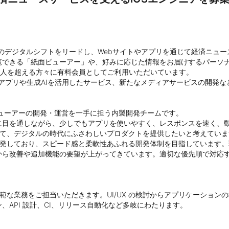
界のデジタルシフトをリードし、Webサイトやアプリを通じて経済ニュ
覧できる「紙面ビューアー」や、好みに応じた情報をお届けするパーソ
万人を超える方々に有料会員としてご利用いただいています。

 Pro向けアプリや生成AIを活用したサービス、新たなメディアサービスの開
ビューアーの開発・運営を一手に担う内製開発チームです。

目を通しながら、少しでもアプリを使いやすく、レスポンスを速く、動
じて、デジタルの時代にふさわしいプロダクトを提供したいと考えていま
開発しており、スピード感と柔軟性あふれる開発体制を目指しています
から改善や追加機能の要望が上がってきています。適切な優先順で対応
広範な業務をご担当いただきます。UI/UX の検討からアプリケーショ
API 設計、CI、リリース自動化など多岐にわたります。
