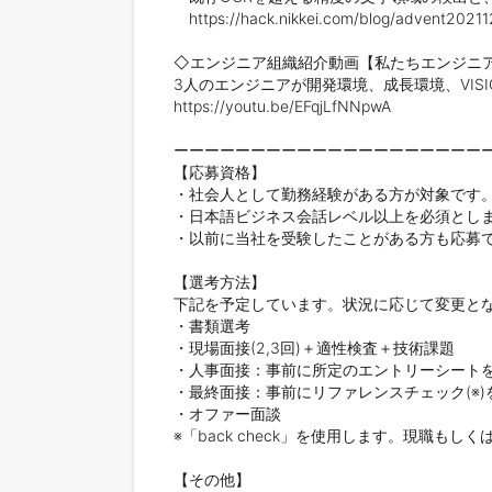
　https://hack.nikkei.com/blog/advent20211
◇エンジニア組織紹介動画【私たちエンジニアがN
3人のエンジニアが開発環境、成長環境、VIS
https://youtu.be/EFqjLfNNpwA

ーーーーーーーーーーーーーーーーーーーーー
【応募資格】

・社会人として勤務経験がある方が対象です。
・日本語ビジネス会話レベル以上を必須としま
・以前に当社を受験したことがある方も応募で
【選考方法】

下記を予定しています。状況に応じて変更とな
・書類選考

・現場面接(2,3回)＋適性検査＋技術課題

・人事面接：事前に所定のエントリーシートを
・最終面接：事前にリファレンスチェック(※
・オファー面談

※「back check」を使用します。現職
【その他】
