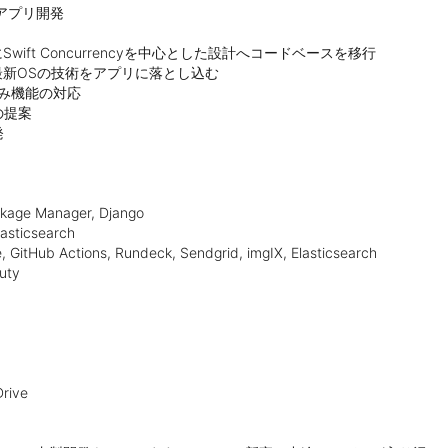
アプリ開発

提案



ge Manager, Django

ticsearch

itHub Actions, Rundeck, Sendgrid, imgIX, Elasticsearch

ty

ive
