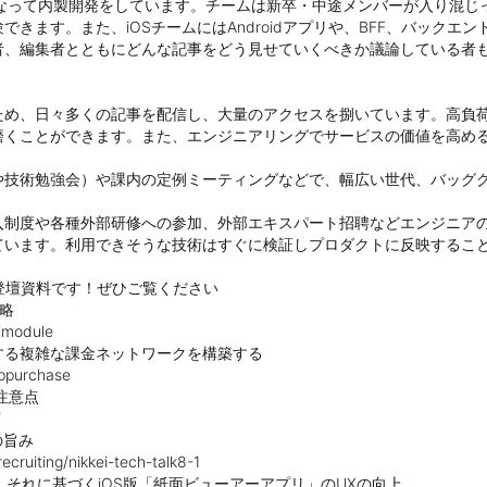
心になって内製開発をしています。チームは新卒・中途メンバーが入り混
す。また、iOSチームにはAndroidアプリや、BFF、バックエンドAPI
をする者、編集者とともにどんな記事をどう見せていくべきか議論している
うため、日々多くの記事を配信し、大量のアクセスを捌いています。高負
くことができます。また、エンジニアリングでサービスの価値を高める
や技術勉強会）や課内の定例ミーティングなどで、幅広い世代、バッググ
入制度や各種外部研修への参加、外部エキスパート招聘などエンジニア
います。利用できそうな技術はすぐに検証しプロダクトに反映すること
壇資料です！ぜひご覧ください

略

imodule

る複雑な課金ネットワークを構築する

ppurchase

の注意点



旨み

ruiting/nikkei-tech-talk8-1

それに基づくiOS版「紙面ビューアーアプリ」のUXの向上
