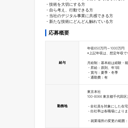
・技術を大切にする方

・自ら考え、行動できる方

・当社のデジタル事業に共感できる方

・新たな技術にどんどん触れている方
応募概要
年収650万円～1000万円

※上記年収は、想定年収で
給与
月給制：基本給は経験・能
・昇給：原則、年1回

・賞与：夏季・冬季

・通勤費：有
東京本社

100-8066 東京都千代田
勤務地
 - 全社員を対象にした在宅勤務制度（リモートワーク）を導入しています。

 - 出社率は各職場によりますが、フルリモート（出社無し）は認めていません。

・就業場所の変更の範囲：