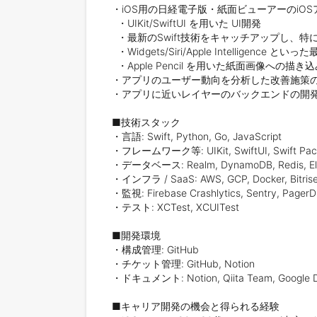
・iOS用の日経電子版・紙面ビューアーのiOS
  ・UIKit/SwiftUI を用いた UI開発

  ・最新のSwift技術をキャッチアップし、特にSwift Concurrencyを中心とした設計へコードベースを移行

  ・Widgets/Siri/Apple Intelligence といった最新OSの技術をアプリに落とし込む

  ・Apple Pencil を用いた紙面画像への描き込み機能の対応

・アプリのユーザー動向を分析した改善施策の
・アプリに近いレイヤーのバックエンドの開発
■技術スタック

・言語: Swift, Python, Go, JavaScript 

・フレームワーク等: UIKit, SwiftUI, Swift Packa
・データベース: Realm, DynamoDB, Redis, Elas
・インフラ / SaaS: AWS, GCP, Docker, Bitrise, G
・監視: Firebase Crashlytics, Sentry, PagerDu
・テスト: XCTest, XCUITest

■開発環境

・構成管理: GitHub

・チケット管理: GitHub, Notion

・ドキュメント: Notion, Qiita Team, Google Dr
■キャリア開発の機会と得られる経験
