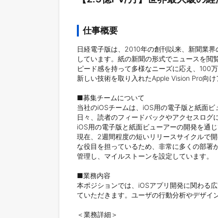
仕事概要
日経電子版は、2010年の創刊以来、新聞業
しています。紙の新聞の形式でニュースを閲
ピード感を持って多様なニーズに応え、100
新しい技術を取り入れたApple Vision
■募集チームについて

当社のiOSチームは、iOS用の電子版と紙面
日々、読者のフィードバックやアクセスログに
iOS用の電子版と紙面ビューアーの開発を通
現在、2週間程度の短いリリースサイクルで
な役目を担っているため、非常に多くの部署
管理し、マイルストーンを設定しています。

■業務内容

本ポジションでは、iOSアプリ開発に関わる
ていただきます。ユーザの行動分析やデザイン、
＜業務詳細＞
