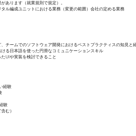
があります（就業規則で規定）。

ジタル編成ユニットにおける業務（変更の範囲）会社の定める業務
、チームでのソフトウェア開発におけるベストプラクティスの知見と経
ける日本語を使った円滑なコミュニケーションスキル

たUIや実装を検討できること
い経験



験

ど含む）