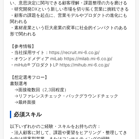
い、意思決定に関与できる顧客理解・課題整理の力を磨ける

・研究開発DXという新しい市場を切り拓く営業に挑戦できる

・顧客の課題を起点に、営業モデルやプロダクトの進化にも
関われる

・素材産業という巨大産業の変革に社会的インパクトのある
形で関われる

【参考情報】

・当社採用サイト：https://recruit.mi-6.co.jp/

・オウンドメディア miLab https://milab.mi-6.co.jp/

・miHub® プロダクトLP https://mihub.mi-6.co.jp/

【想定選考フロー】

書類選考

　→面接複数回（2,3回程度）

　→リファレンスチェック・バックグラウンドチェック

　→最終面接
必須スキル
以下いずれかのご経験・スキルをお持ちの方：

・法人顧客に対して、課題や要望をヒアリング・整理してき
た向け提案型営業、またはコンサルティングの経験
