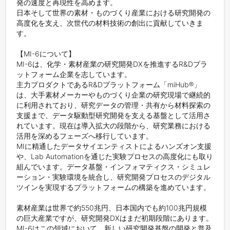
発の速度と再現性を高めます。

日本そして世界の素材・ものづくり産業における研究開発の
高度化を支え、次世代の材料技術の創出に貢献していきま
す。

【MI-6について】

MI-6は、化学・素材産業の研究開発DXを推進するR&Dプラ
ットフォーム企業を志しています。

主力プロダクトであるR&Dプラットフォーム「miHub®」
は、大手素材メーカーやものづくり企業の研究現場で継続的
に利用されており、研究データの管理・共有から材料探索の
支援まで、データ駆動型研究開発を支える基盤として活用さ
れています。現在は導入拡大の段階から、研究業務における
活用を深めるフェーズへ移行しています。

MIに精通したデータサイエンティストによるハンズオン支援
や、Lab Automationを通じた実験プロセスの高度化にも取り
組んでいます。データ基盤・インフォマティクス・シミュレ
ーション・実験環境を統合し、研究開発プロセスのデジタル
ツインを実現するプラットフォームの構築を進めています。

素材産業は世界で約550兆円、日本国内でも約100兆円規模
の巨大産業ですが、研究開発DXはまだ初期段階にあります。
MI-6はこの領域において、新しい研究開発基盤の開発と普及