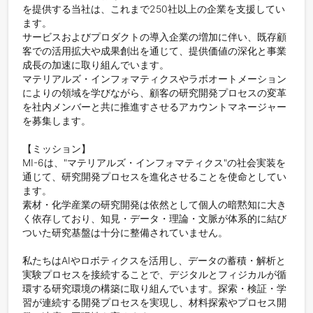
を提供する当社は、これまで250社以上の企業を支援してい
ます。

サービスおよびプロダクトの導入企業の増加に伴い、既存顧
客での活用拡大や成果創出を通じて、提供価値の深化と事業
成長の加速に取り組んでいます。

マテリアルズ・インフォマティクスやラボオートメーション
によりの領域を学びながら、顧客の研究開発プロセスの変革
を社内メンバーと共に推進すさせるアカウントマネージャー
を募集します。

【ミッション】

MI-6は、"マテリアルズ・インフォマティクス"の社会実装を
通じて、研究開発プロセスを進化させることを使命としてい
ます。

素材・化学産業の研究開発は依然として個人の暗黙知に大き
く依存しており、知見・データ・理論・文脈が体系的に結び
ついた研究基盤は十分に整備されていません。

私たちはAIやロボティクスを活用し、データの蓄積・解析と
実験プロセスを接続することで、デジタルとフィジカルが循
環する研究環境の構築に取り組んでいます。探索・検証・学
習が連続する開発プロセスを実現し、材料探索やプロセス開