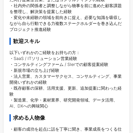
・社内外の関係者と調整しながら物事を前に進めた顧客課題
を整理し、解決策を提案した経験

・変化や未経験の領域を前向きに捉え、必要な知識を吸収し
ながら自ら行動できる力複数ステークホルダーを巻き込んだ
プロジェクト推進経験
歓迎スキル
以下いずれかのご経験をお持ちの方：

・SaaS / ITソリューション営業経験

・コンサルティングファーム / SIerでの顧客提案経験

・新規市場の立ち上げ経験

・法人営業、カスタマーサクセス、コンサルティング、事業
開発いずれかの経験

・既存顧客の深耕、活用支援、更新、追加提案に関わった経
験

・製造業、化学・素材業界、研究開発領域、データ活用、
AI、DXへの興味関心
求める人物像
・顧客の成功を起点に話を丁寧に聞き、事業成長をつくる仕