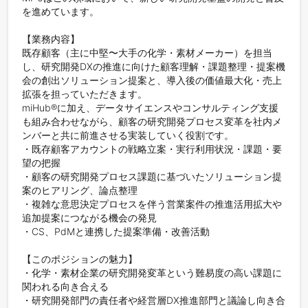
を進めています。

【業務内容】

既存顧客（主に中堅〜大手の化学・素材メーカー）を担当
し、研究開発DXの推進に向けた顧客理解・課題整理・提案機
会の創出ソリューション提案と、導入後の価値最大化・売上
拡張を担っていただきます。

miHub®︎に加え、データサイエンスやコンサルティング支援
も組み合わせながら、顧客の研究開発プロセス変革を社内メ
ンバーと共に前進させる実装していく役割です。

・既存顧客アカウントの戦略立案・実行利用状況・課題・要
望の把握

・顧客の研究開発プロセス課題に基づいたソリューション提
案のヒアリング、論点整理

・複雑な意思決定プロセスを伴う営業案件の推進活用拡大や
追加提案につながる機会の発見

・CS、PdMと連携した提案準備・改善活動

【このポジションの魅力】

・化学・素材企業の研究開発変革という難易度の高い課題に
関われる向き合える

・研究開発部門の責任者や経営層DX推進部門と議論し向き合