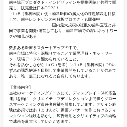
歯科矯正プロダクト・インビザラインを提携医院と共同で販
売し、販売量は日本TOP3！

・to B（歯科医院）側：歯科医師の属人化の課題解決を目指
して、歯科レントゲンのAI解析プロダクトも開発中！

　　　　　　　　　　   国内最大規模の複数の歯科医院と共
同で事業を開発/運営しており、歯科市場での深いネットワー
クや知見がある

数多ある医療系スタートアップの中で、

歯科市場に特化・深堀りすることで業界理解・ネットワー
ク・現場データを溜められていること、

それを活かしながら"to C（患者）"×"to B（歯科医院）"のい
ずれの課題解決も目指して事業展開をしていることが強みで
あり、唯一無二になれると自負しております。

【業務内容】

当社のマーケティングチームにて、ディスプレイ・SNS広告
運用を軸に、クリエイティブディレクションまで担うグロー
スマーケティング責任者候補を募集しています。デザイン経
験は必須ではありませんが、動画／バナー制作におけるディ
レクション経験を活かし、広告運用とクリエイティブの両輪
で成果を最大化していただきます。
