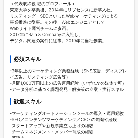
＜代表取締役 堀のプロフィール＞

東京大学を卒業後、​2014年にリブセンスに新卒入社、

リスティング・SEOといったWebマーケティングによる

事業推進に従事。その後、Webエンジニアとして

Webサイト運営チームに参画。

2017年にBain & Companyに入社し、

デジタル関連の案件に従事。2019年に当社創業。

必須スキル
-3年以上のマーケティング業務経験（SNS広告、ディスプレ
イ広告、リスティング広告等）

-月間1,000万円以上の広告運用経験（いずれかの媒体で可）

-データ分析に基づく課題発見・解決策の立案・実行スキル
歓迎スキル
-マーケティングオートメーションツールの導入・運用経験

-SEO／コンテンツマーケティング／CRO の知識や経験

-スタートアップや新規事業立ち上げの経験

-チームマネジメント・メンバー育成の経験

-英語力