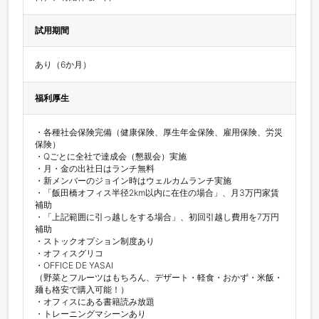
試用期間
あり（6か月）
福利厚生
・各種社会保険完備（健康保険、厚生年金保険、雇用保険、労災
保険）

・Qごとに全社で達成会（懇親会）実施

・月・金の出社日はランチ無料

・新メンバーのジョイン時はウェルカムランチ実施

・「飯田橋オフィス半径2km以内に在住の場合」、月3万円家賃
補助

・「上記範囲に引っ越しをする場合」、初回引越し費用を7万円
補助

・ストックオプション制度あり

・オフィスグリコ

・OFFICE DE YASAI

（野菜とフルーツはもちろん、デザート・軽食・おかず・米飯・
麺も格安で購入可能！）

・オフィスにある書籍読み放題

・トレーニングマシーンあり
