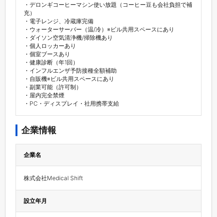
・デロンギコーヒーマシン使い放題（コーヒー豆も会社負担で補
充）

・電子レンジ、冷蔵庫完備

・ウォーターサーバー（温/冷）※ビル共用スペースにあり

・ダイソン空気清浄機/掃除機あり

・個人ロッカーあり

・個室ブースあり

・健康診断（年1回）

・インフルエンザ予防接種全額補助

・自販機※ビル共用スペースにあり

・副業可能（許可制）

・屋内完全禁煙

・PC・ディスプレイ・社用携帯支給
企業情報
企業名
株式会社Medical Shift
設立年月