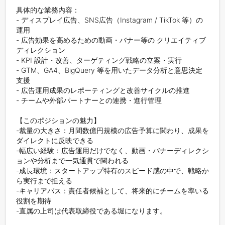
具体的な業務内容：

- ディスプレイ広告、SNS広告（Instagram / TikTok 等）の
運用

- 広告効果を高めるための動画・バナー等の クリエイティブ
ディレクション

- KPI 設計・改善、ターゲティング戦略の立案・実行

- GTM、GA4、BigQuery 等を用いたデータ分析と意思決定
支援

- 広告運用成果のレポーティングと改善サイクルの推進

- チームや外部パートナーとの連携・進行管理

【このポジションの魅力】

-裁量の大きさ：月間数億円規模の広告予算に関わり、成果を
ダイレクトに反映できる

-幅広い経験：広告運用だけでなく、動画・バナーディレクシ
ョンや分析まで一気通貫で関われる

-成長環境：スタートアップ特有のスピード感の中で、戦略か
ら実行まで担える

-キャリアパス：責任者候補として、将来的にチームを率いる
役割を期待

-直属の上司は代表取締役である堀になります。
