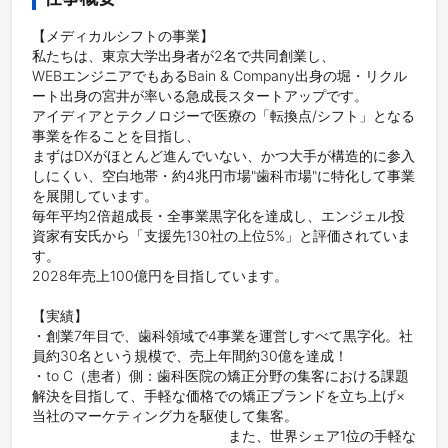
【メディカルシフトの事業】

私たちは、東京大学出身者が2名で共同創業し、

WEBエンジニアでもあるBain & Company出身の堀・リクル
ート出身の宮井が率いる急成長スタートアップです。

アイディアとテクノロジーで医療の「転換点/シフト」となる
事業を作ることを目指し、

まずはDXがほとんど進んでいない、かつ大手が構造的に参入
しにくい、空白地帯・約4兆円市場"歯科市場"に特化して事業
を展開しています。

毎年平均2倍超成長・全事業黒字化を達成し、エンジェル投
資家有安氏から「支援先130社の上位5%」と評価されていま
す。

2028年売上100億円を目指しています。

【実績】

・創業7年目で、歯科領域で4事業を運営しすべて黒字化。社
員約30名という規模で、売上年間約30億を達成！

・to C（患者）側：歯科医院の矯正分野の集客における課題
解決を目指して、手軽な価格での矯正ブランドを立ち上げ×
当社のマーケティング力を駆使して集客。

　　　　　　　　　　　　　　また、世界シェア1位の手軽な