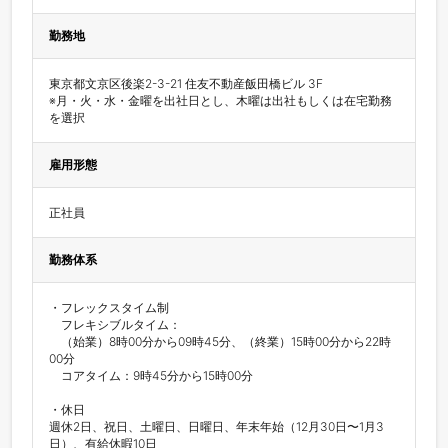
勤務地
東京都文京区後楽2-3-21 住友不動産飯田橋ビル 3F

※月・火・水・金曜を出社日とし、木曜は出社もしくは在宅勤務
雇用形態
正社員
勤務体系
・フレックスタイム制

　フレキシブルタイム：

　（始業）8時00分から09時45分、（終業）15時00分から22時
00分

　コアタイム：9時45分から15時00分

・休日

週休2日、祝日、土曜日、日曜日、年末年始（12月30日〜1月3
日）、有給休暇10日