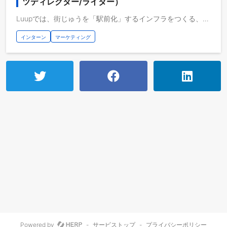
ツディレクター/ライター）
Luupでは、街じゅうを「駅前化」するインフラをつくる、というミッションを掲げ、電動キックボードや小型電動アシスト自転車などの「電動マイクロモビリティ」を取り扱うシェアリングサービスを展開しています。 LUUPというサービス自体は多くの方に知って頂いていますが、その意義や利用シーンを十分に伝えきれていないのが現状です。そのため私たちは、様々なマーケティング施策を通じて、生活者のサービス理解度や利用意向をあげるためのマーケティング活動をしています。 広告プロモーションの企画立案・制作進行、効果測定などマーケティング業務全般のサポートと、X、Tiktok、Instagram、LUUP LetterといったオウンドSNSの企画制作・運用をしてくださる方を募集します。 【具体的な業務】 ＜マーケティング業務サポート＞ ・資料作成 ・ツールを使った簡単なデータ分析 ・キャンペーン事務局作業 ・リサーチ、情報収集 ・プロモーション施策のアイディア出し ＜コンテンツ制作＞ ・コンテンツの企画/設計 ・スケジュールと進行の管理 ・ライティング ・写真や動画の撮影、編集 ・投稿管理・データ分析、レポーティング ・その他業務を遂行する上での社内連携、調整など 【仕事の魅力】 ・電動マイクロモビリティシェアという新規カテゴリーをリードし、市場形成をしていくブランドのマーケティングに関わることができます。 ・社会インフラを目指している規模感のあるチャレンジに挑む経験ができます。 ・少数精鋭チームの一員として、裁量の大きさ、スピード感を他ではなかなか詰めない経験ができます。 ・マーケティングPDCAの一連の流れを間近で見ることができます。コンテンツ制作までご担当いただくことで、マーケティングの上流からアウトプットまでを一気通貫して学ぶことができます。 ・X、TikTok、Instagramなどの主要SNSにおける企画、撮影、編集など即戦力になるスキルを横断的に身につけることができます。
インターン
マーケティング
Powered by
-
サービストップ
-
プライバシーポリシー