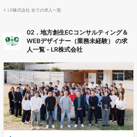
LR株式会社 全ての求人一覧
02．地方創生ECコンサルティング＆
WEBデザイナー（業務未経験） の求
人一覧 - LR株式会社