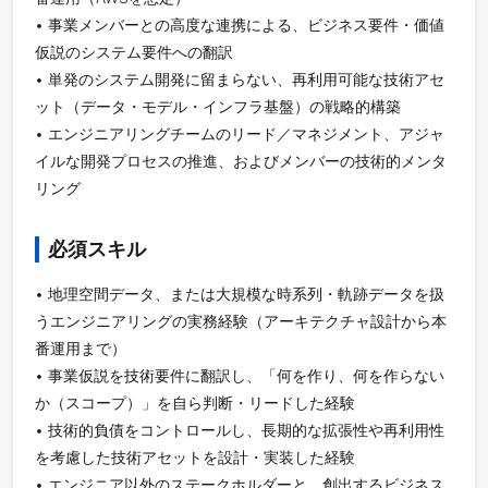
• 事業メンバーとの高度な連携による、ビジネス要件・価値
仮説のシステム要件への翻訳
• 単発のシステム開発に留まらない、再利用可能な技術アセ
ット（データ・モデル・インフラ基盤）の戦略的構築
• エンジニアリングチームのリード／マネジメント、アジャ
イルな開発プロセスの推進、およびメンバーの技術的メンタ
リング
必須スキル
• 地理空間データ、または大規模な時系列・軌跡データを扱
うエンジニアリングの実務経験（アーキテクチャ設計から本
番運用まで）
• 事業仮説を技術要件に翻訳し、「何を作り、何を作らない
か（スコープ）」を自ら判断・リードした経験
• 技術的負債をコントロールし、長期的な拡張性や再利用性
を考慮した技術アセットを設計・実装した経験
• エンジニア以外のステークホルダーと、創出するビジネス