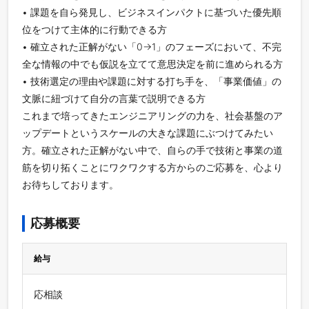
• 課題を自ら発見し、ビジネスインパクトに基づいた優先順
位をつけて主体的に行動できる方
• 確立された正解がない「0→1」のフェーズにおいて、不完
全な情報の中でも仮説を立てて意思決定を前に進められる方
• 技術選定の理由や課題に対する打ち手を、「事業価値」の
文脈に紐づけて自分の言葉で説明できる方
これまで培ってきたエンジニアリングの力を、社会基盤のア
ップデートというスケールの大きな課題にぶつけてみたい
方。確立された正解がない中で、自らの手で技術と事業の道
筋を切り拓くことにワクワクする方からのご応募を、心より
お待ちしております。
応募概要
給与
応相談