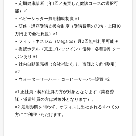
• 定期健康診断（年1回／充実した健診コースの選択可
能）※1
• ベビーシッター費用補助制度 ※1
• 研修・講座受講支援金制度（受講費用の70%・上限10
万円まで会社負担）※1
• フィットネスジム（Megalos）月2回無料利用可能 ※1
• 提携ホテル（京王プレッソイン）優待・各種割引クー
ポンあり ※1
• 社内自動販売機（会社補助あり、市価より約4割引）
※2
• ウォーターサーバー・コーヒーサーバー設置 ※2
※1 正社員・契約社員の方が対象となります（業務委
託・派遣社員の方は対象外となります）。
※2 雇用形態を問わず、オフィスに出社されるすべての
方にご利用いただけます。