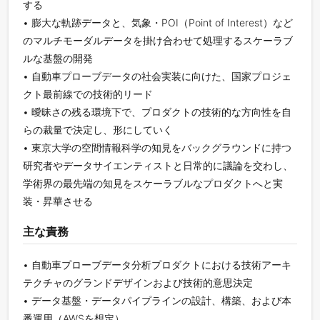
する
• 膨大な軌跡データと、気象・POI（Point of Interest）など
のマルチモーダルデータを掛け合わせて処理するスケーラブ
ルな基盤の開発
• 自動車プローブデータの社会実装に向けた、国家プロジェ
クト最前線での技術的リード
• 曖昧さの残る環境下で、プロダクトの技術的な方向性を自
らの裁量で決定し、形にしていく
• 東京大学の空間情報科学の知見をバックグラウンドに持つ
研究者やデータサイエンティストと日常的に議論を交わし、
学術界の最先端の知見をスケーラブルなプロダクトへと実
装・昇華させる
主な責務
• 自動車プローブデータ分析プロダクトにおける技術アーキ
テクチャのグランドデザインおよび技術的意思決定
• データ基盤・データパイプラインの設計、構築、および本
番運用（AWSを想定）