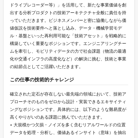
ドライブレコーダー等）」を活用して、新たな事業価値を創
出する分析プロダクトの技術アーキテクチャ全般に責任を持
っていただきます。ビジネスメンバーと密に協働しながら価
値仮説を技術要件へと落とし込み、データ・機械学習モデ
ル・基盤といった再利用可能な「技術アセット」を戦略的に
構築していく重要なポジションです。エンジニアリングチー
ムを牽引し、モビリティデータの力で社会課題（物流の最適
化や交通インフラの高度化など）の解決に挑む、技術と事業
の結節点としてご活躍いただきます。
この仕事の技術的チャレンジ
確立された定石が存在しない最先端の領域において、技術ア
プローチそのものをゼロから設計・実装できるエキサイティ
ングなポジションです。具体的には、以下のような難易度が
高くやりがいのある課題に挑んでいただきます。
• 大規模かつ欠損・ノイズを多く含むリアルワールドの位置
データを処理・分析し、価値あるインサイト（意味）を抽出