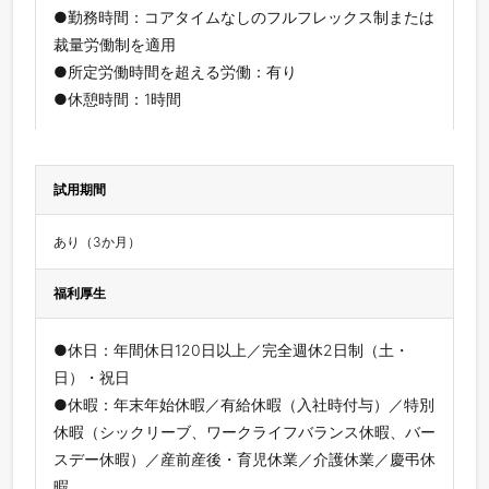
●勤務時間：コアタイムなしのフルフレックス制または
裁量労働制を適用
●所定労働時間を超える労働：有り
●休憩時間：1時間
試用期間
あり（3か月）
福利厚生
●休日：年間休日120日以上／完全週休2日制（土・
日）・祝日
●休暇：年末年始休暇／有給休暇（入社時付与）／特別
休暇（シックリーブ、ワークライフバランス休暇、バー
スデー休暇）／産前産後・育児休業／介護休業／慶弔休
暇