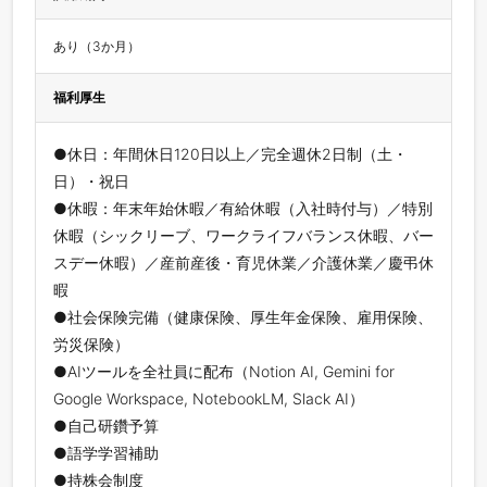
あり（3か月）
福利厚生
●休日：年間休日120日以上／完全週休2日制（土・
日）・祝日
●休暇：年末年始休暇／有給休暇（入社時付与）／特別
休暇（シックリーブ、ワークライフバランス休暇、バー
スデー休暇）／産前産後・育児休業／介護休業／慶弔休
暇
●社会保険完備（健康保険、厚生年金保険、雇用保険、
労災保険）
●AIツールを全社員に配布（Notion AI, Gemini for
Google Workspace, NotebookLM, Slack AI）
●自己研鑽予算
●語学学習補助
●持株会制度