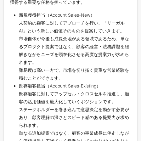
獲得する重要な任務を担っています。
新規獲得担当（Account Sales-New）
未契約の顧客に対してアプローチを行い、「リーガル
AI」という新しい価値そのものを提案していきます。
市場自体が今後も成長余地がある領域であるため、単な
るプロダクト提案ではなく、顧客の経営・法務課題を紐
解きながらニーズを顕在化させる高度な提案力が求めら
れます。
難易度は高い一方で、市場を切り拓く貴重な営業経験を
積むことができます。
既存顧客担当（Account Sales-Existing）
既存顧客に対してアップセル・クロスセルを推進し、顧
客の活用価値を最大化していくポジションです。
ステークホルダーを巻き込んで意思決定を動かす必要が
あり、顧客理解の深さとスピード感のある提案力が求め
られます。
単なる追加提案ではなく、顧客の事業成長に伴走しなが
ら価値提供を広げていく営業としてのやりがいがありま