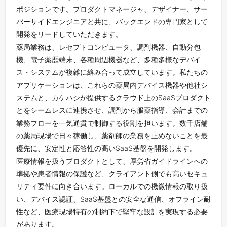
ポジションです。プロダクトマネージャ、デザイナー、サー
バーサイドエンジニアと共に、バックエンドの専門家として
開発をリードしていただきます。
薬局業務は、レセプトコンピュータ、調剤機器、自動分包
機、電子薬歴端末、各種周辺機器など、多種多様なデバイ
ス・システムが複雑に絡み合って成立しています。私たちの
アプリケーションは、これらの薬局内デバイス機器や他社シ
ステムと、カケハシが提供するクラウド上のSaaSプロダクト
とをシームレスに連携させ、調剤から服薬指導、会計までの
業務フローを一気通貫で制御する役割を担います。数千店舗
の薬局現場で日々稼働し、薬剤師の業務を止めないことを最
優先に、安定性と応答性の高いSaaS基盤を開発します。
医療情報を扱うプロダクトとして、厚労省ガイドラインへの
準拠や患者情報の保護など、クライアント側でも高いセキュ
リティ要件に向き合います。ローカルでの機微情報の取り扱
い、デバイス認証、SaaS基盤との安全な通信、オフライン耐
性など、医療現場特有の制約下で堅牢な設計を実現する必要
があります。