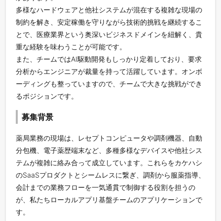
多様なハードウェアと他社システムが混在する複雑な現場の
制約を解き、安定稼働を守りながら技術的挑戦を継続するこ
とで、医療業界という奥深いビジネスドメインを紐解く、貴
重な経験を味わうことが可能です。
また、チームではAI駆動開発もしっかり定着しており、要求
分析からエンジニアが裁量を持って活躍しています。オンボ
ーディングも整っていますので、チームで大きな挑戦ができ
るポジションです。
募集背景
薬局業務の現場は、レセプトコンピュータや調剤機器、自動
分包機、電子薬歴端末など、多種多様なデバイスや他社シス
テムが複雑に絡み合って成立しています。これらをカケハシ
のSaaSプロダクトとシームレスに繋ぎ、調剤から服薬指導、
会計までの業務フローを一気通貫で制御する役割を担うの
が、私たちローカルアプリ基盤チームのアプリケーションで
す。