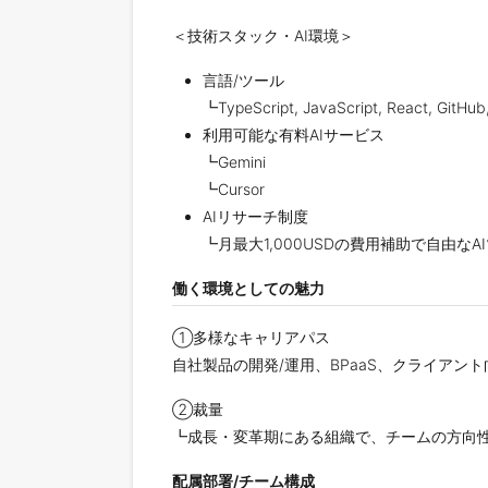
＜技術スタック・AI環境＞
言語/ツール
┗TypeScript, JavaScript, React, GitHu
利用可能な有料AIサービス
┗Gemini
┗Cursor
AIリサーチ制度
┗月最大1,000USDの費用補助で自由な
働く環境としての魅力
①多様なキャリアパス
自社製品の開発/運用、BPaaS、クライア
②裁量
┗成長・変革期にある組織で、チームの方向
配属部署/チーム構成