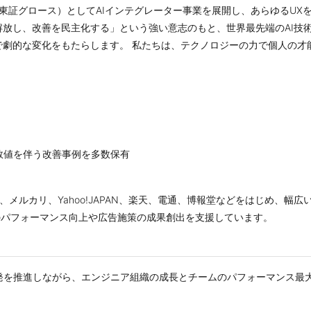
の上場企業（東証グロース）としてAIインテグレーター事業を展開し、あらゆる
放し、改善を民主化する」という強い意志のもと、世界最先端のAI技
で劇的な変化をもたらします。 私たちは、テクノロジーの力で個人の才
、数値を伴う改善事例を多数保有
保、メルカリ、Yahoo!JAPAN、楽天、電通、博報堂などをはじめ、幅
トのパフォーマンス向上や広告施策の成果創出を支援しています。
開発を推進しながら、エンジニア組織の成長とチームのパフォーマンス最