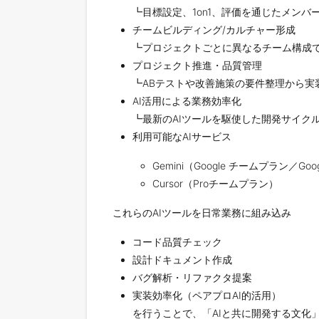
┗目標設定、1on1、評価を通じたメンバ
チームビルディング/カルチャー形成
┗プロジェクトごとに異なるチーム構成
プロジェクト推進・品質管理
┗ABテストや改善施策の要件整理から実
AI活用による業務効率化
┗最新のAIツールを駆使した開発サイク
利用可能なAIサービス
Gemini（Google チームプラン／Goog
Cursor（Proチームプラン）
これらのAIツールを日常業務に組み込み
コード品質チェック
設計ドキュメント作成
バグ解析・リファクタ提案
実装効率化（ペアプロAI的活用）
を行うことで、「AIと共に開発する文化