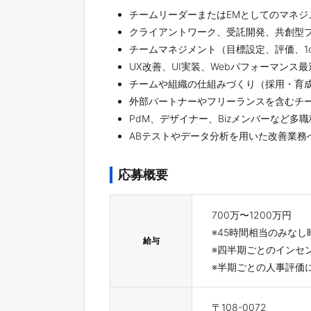
チームリーダーまたはEMとしてのマネジ
クライアントワーク、受託開発、共創型
チームマネジメント（目標設定、評価、1o
UX改善、UI実装、Webパフォーマンス
チームや組織の仕組みづくり（採用・育
外部パートナーやフリーランスを含むチ
PdM、デザイナー、Bizメンバーなど多
ABテストやデータ分析を用いた改善業務
応募概要
700万〜1200万円
※45時間相当のみな
給与
※四半期ごとのインセ
※半期ごとの人事評価
〒108-0072