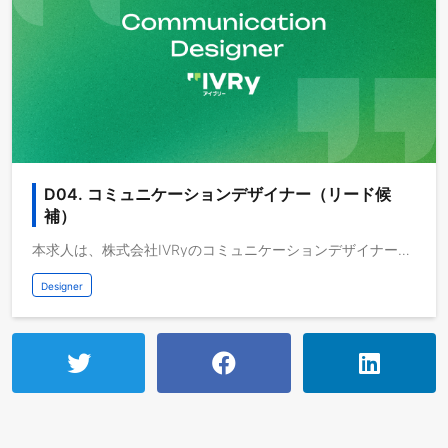
D04. コミュニケーションデザイナー（リード候
補）
本求人は、株式会社IVRyのコミュニケーションデザイナー（リード候補）の募集です。ブランドやサービスの世界観をビジュアルとメッセージで一貫して設計し、社内外のタッチポイントで「IVRyらしさ」を表現・発信する役割です。マーケ・広報など多職種と連携しながら、ブランド体験やクリエイティブの設計・発信・改善を担っていただきます。株式会社IVRyについてIVRyは「最高の技術を、すべての人と企業に届ける」をMissionに掲げ、対話AIプラットフォーム「アイブリー」を開発・運営しています。独自技術で応対品質と信頼性を担保し、導入アカウントは5万を突破。人が本来の価値を発揮し"働くことは楽しい"と皆が感じられる社会の実現を目指します。 2025年11月までに累計106.1億円の資金調達を完了。アイブリーに蓄積される貴重な「対話データ」と、最新のAI技術を掛け合わせ、データの価値を最大化。そして、顧客の声という一次情報を経営判断へと繋げ、企業の業務そのものを変革し、さらに顧客体験を向上させていきます。IVRy、シリーズDで総額40億円の資金調達を実施対話型音声AI SaaS「アイブリー」が 顧客の”声”を経営資源に変えるデータプラットフォーム 「IVRy Data Hub」を提供開始IVRyについてより詳しく知りたい方に向けて、会社やプロダクトに関する公開情報をまとめたページ をご用意しています。事業内容やプロダクトの詳細、所属メンバーについてご覧いただけます。IVRy｜プロダクト開発 採用ページIVRy Company Deck（会社紹介資料）募集背景多様化する顧客・市場ニーズに合わせ、当社の提供する対話型音声AI SaaSをより広く・深く浸透させるために、コミュニケーションデザインの強化が不可欠です。当社のサービスや組織に一貫性をもたせ、「IVRyらしさ」を創り上げ、それをあらゆる接点で浸透させる取り組みを推進するために、本ポジションを募集します。このポジションが担う役割：コーポレートレベルから顧客接点に至るまで、一貫したブランドイメージを構築し、ビジネス成長を加速させるための仕組みづくりサービスの価値を的確に伝え、市場との接点を拡大するためのブランディング・プロモーションをマーケティングチームと共同で推進社内外のステークホルダーとの連携をリードし、コミュニケーションデザインの戦略をマネジメントする体制の強化業務内容ブランド戦略を各チャネルのクリエイティブへ翻訳し、アートディレクション～制作体制と品質を牽引コーポレートサイト、キャンペーン、イベント、PR資料など各種施策を俯瞰し、一貫性のあるビジュアルとメッセージを展開LP、広告、SNS、展示会ブース、印刷物など多岐にわたるクリエイティブの制作・アートディレクション・監修プロジェクトごとの進行管理や品質管理社内外の関係者（マーケティング・営業・PR・外部制作パートナーなど）を巻き込み、納期・リソース・成果をマネジメントコミュニケーション全体でのトンマナやルールを策定・運用し、ブランド価値を向上運用改善を継続的に行い、ビジネス成長に合わせたアップデートをリードAIやガイドラインを活用し、全社的なクリエイティブ品質を担保する仕組みの構築・運用取り組み事例シリーズD資金調達 採用特設サイト：資金調達を起点に、企業ビジョン・メンバー・職種情報を階層的に構成した採用ブランディングサイトVoice to Value 2025：IVRy主催のカンファレンス。「AI対話と顧客の声」をテーマに、企業のAI活用事例や最新トレンドを発信数字で見る5年間のアイブリー：過去の実績と未来へのビジョンを一枚に凝縮し、社内外にブランドメッセージを発信したインフォグラフィック現在の課題これまでプロダクト・マーケティング・広報・HRなどのチームとデザイナーが連携しながら、ブランドやクリエイティブを作り上げてきました。しかし、「一貫したブランドの世界観を確立し、デザインの力で事業と組織をさらに飛躍させたい」という思いが強まる中で、現状のデザインチームのケイパビリティやリソースによる課題が浮き彫りになってきました。例えば：プロダクトの価値や会社の想いを、デザインの力でより直感的に伝えたいが、十分にできていないIVRyの急成長に伴い、社内外のタッチポイントにおけるコミュニケーションの重要性が増しているが、デザインのリソースが足りていない各チームがそれぞれデザインを手掛けてきたことで、ブランドのトーンや表現に少しずつばらつきが出ているPLG (Product-Led Growth) だけでなくSLG (Solution-Led Growth)も強化していくフェーズに入り、改めてブランドの在り方や表現を見直す必要があるそこで今回、ブランド体験とビジュアルコミュニケーションのデザインをリードし、事業と組織の成長を加速させられる方をお迎えしたいと考えています。期待していることコミュニケーションデザインにおける牽引役として、必要なメンバーを巻き込みながら、スピード感を持ってプロジェクトを前進していただきます。マーケティング、広報、HR、プロダクトチームなど他部門と密に連携し、要望を的確に汲み取るだけでなく、目的や本質を共に整理しながら最適なクリエイティブを追求していただきます。社内イベントやバリュー浸透施策などのクリエイティブ制作を通して、組織のカルチャー醸成にも貢献していただきます。曖昧な要件に対しても、相手の立場に立ち、対話を重ねながら、理想の形を創り上げていくことを期待します。PLG (Product-Led Growth) に加えてSLG (Solution-Led Growth)も強化していくフェーズにあるため、広がるタッチポイントにおけるコミュニケーション媒体をトータルにデザインするなど、事業成長に直結するクリエイティブの磨き込みにも取り組んで頂きたいです。ブランド体験を統一し、社内外のタッチポイントで一貫した世界観を表現することで、IVRyの認知拡大と信頼構築を牽引していくことを期待しています。デザインチームにおけるAIの活用IVRyのデザインチームでは、「AIを使いこなす」ではなく「AIと協業する」という姿勢で、デザインプロセスにAIを積極的に取り入れています。コミュニケーションデザインの領域では、マーケティングチームがバナーのAI自動生成やLPの高速自動生成といった取り組みを進めています。こうしたクリエイティブ運用にデザインの視点からどう関わり、ブランドのトーンや品質を担保していくかは、これから一緒に模索していきたいテーマです。プロダクトデザインの領域では、PdMやデザイナーがClaude CodeやGoogle AI Studioなどを使い、インタラクティブなプロトタイプを素早く形にしながら意思決定のサイクルを高速に回しています。デザインガイドラインやデザインシステムはAIが参照しやすい形で整備を進めており、コミュニケーションデザインで培うトーンやルールもデザインシステムへ反映しやすい形で蓄積することで、ブランドと実装の一貫性を支える基盤としています。これらの取り組みは現在進行形であり、「こう使うべき」という正解はまだありません。一緒に試行錯誤しながら、AI時代のデザインプロセスを作っていける方を歓迎しています。AIに関する取り組みは、noteでも発信しています。プロダクト中核にAIが組み込まれている現場での、デザイナーの向き合い方リードデザイナーが語るそれぞれのAI導入の舞台裏AIと協業するデザイン実践──プロトタイピングで見えた変化環境・利用ツールデザイン・制作: Figma, Adobe CCAI: Claude, Gemini, ChatGPT, Google AI Studio, Devinコラボレーション: Slack, Notion, Google Workspaceプロジェクト管理・開発: Linear, GitHub新たな施策やツールの導入など、企業価値向上に寄与する取り組みを柔軟に提案・実施可能です。働く面白さ・成長環境多様なチャネルでクリエイティブを展開し、ビジネス成果に直結できるWeb、SNS、広告、展示会、紙媒体など、多面的なアプローチで想いを形にしながら、組織の成長を加速させる手応えをダイレクトに実感することができます。拡大する組織でブランドコミュニケーションをデザインする醍醐味事業が加速度的に広がるフェーズで、ブランド全体の世界観や認知度の向上に深く関わることができます。経営層・関係部門との近い距離感でデザインを推進コミュニケーションデザインの重要施策における意思決定に直接携わることが可能です。ブランドの礎を一緒につくりあげるフェーズIVRyは急成長を遂げるサービス・企業として、5年後・10年後の礎を今まさに構築している段階にあります。これまで積み上げてきたクリエイティブ資産を活かしながらも、ブランディングとしては0→1に近いフェーズです。既存の完成形を守るのではなく、自分の手でブランドの世界観をゼロからつくりあげていく——そんなエキサイティングな挑戦ができる環境です。一緒にIVRyのブランドを築いていきましょう！キャリアパスブランディングデザインへの挑戦抽象的なコンセプトづくりからブランド全体の世界観を設計するなど、戦略的なデザイン領域に深く関わることができます。マーケチームとの協働によるビジネスインパクト目標数値を明確に設定し、デザイナーの職域を超えたアプローチでデザインを提案・実行。ビジネス成果に直結する経験を積むことができます。マネジメントやリーダーへのステップアップコミュニケーションデザインチームのマネージャーやリードとして、チームビルディングや戦略立案に挑戦することも可能です。プロダクトデザインへの展開各種フェーズのユーザー体験に対して適切なコミュニケーションを設計する上で、プロダクト開発にもコミュニケーションデザイナーとして参画することが可能です。例えば、LPからのアカウント登録→プロダクト上のオンボーディング体験改善など、組織に分断されることなく一貫した体験設計に携わることができます。希望や適性に応じて、プロダクトデザイン領域まで活動の幅を広げることもできます。一緒に働くメンバー、チームの特徴IVRyには、豊富なキャリアを積んだ実力者たちが次々と参画していますが、フラットで人間味あふれるメンバーばかりです。その中でもデザイナー陣は、前職でCXOやリードとして活躍していたメンバーが集結し、それぞれの強みを活かしてプロジェクトを牽引しています。常に試行錯誤を繰り返しながら、デザイナーの在り方やチームビジョン、デザイン組織としてのロードマップを議論し、高い当事者意識を持って進んでいるのが特徴です。 フルタイム・副業を問わず、全員がフラットな関係で意見を出し合い、組織やプロダクトの方向性を一緒に模索しながら作り上げている、そんなチャレンジングかつオープンな環境がIVRyのデザインチームの魅力です。 デザインプロセスのAI導入にも力を入れており、AIを身近に使いながら日々デザインに取り組んでいます。関連する発信IVRyデザインチーム1年半の現在地──型を使うのではなく、型を作るIVRyのコミュニケーションデザイン振り返りと、今からが本格的に面白い！話ブランドパーソナリティの言語化がロゴデザインを変える | インハウスで実現したアイブリーのロゴリニューアル事例IVRy Design ブログ (note)参考情報選考プロセスエントリーカジュアル面談書類選考面接（2〜3回）内定条件面談※面接から内定まで、オンラインにて対応可能です。 ※エントリー時に回答いただくアンケートの内容をもとに、カジュアル面談を実施いたします。カジュアル面談を経て正式なご応募に進んでいただいた方には、書類選考をご案内します。ご希望やご経験に合うポジションの提案が難しい場合は、面談の実施を見送らせていただくこともございます。開発実績アイブリーアイブリー AI Contact CenterアイブリーモバイルアプリIVRy AI FAXIVRy Data Hubキャリア登録ご応募を検討中の方だけでなく、「まずは話を聞いてみたい」「今後のために情報を受け取りたい」という方も歓迎です。 ご関心があれば、キャリア登録 からぜひご登録ください。採用方針IVRyは、年齢・性別・国籍・人種・障がいの有無・LGBTQ+・婚姻状況・雇用形態といった属性によって採用や選考の判断を行うことは一切ありません。 IVRyのミッションと「Work is Fun」という価値観に共感し、AIによって仕事と顧客体験を再定義する挑戦にワクワクできる方と、一緒に未来をつくっていきたいと考えています。
Designer