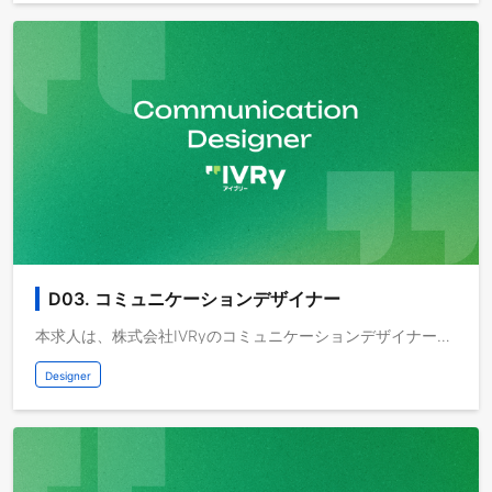
D03. コミュニケーションデザイナー
本求人は、株式会社IVRyのコミュニケーションデザイナー募集です。コーポレートやサービス、顧客接点すべてで一貫性のあるブランド体験を設計・実行し、クリエイティブ制作・運用を通じて企業価値とプロダクトの魅力を高めていただきます。株式会社IVRyについてIVRyは「最高の技術を、すべての人と企業に届ける」をMissionに掲げ、対話AIプラットフォーム「アイブリー」を開発・運営しています。独自技術で応対品質と信頼性を担保し、導入アカウントは5万を突破。人が本来の価値を発揮し"働くことは楽しい"と皆が感じられる社会の実現を目指します。 2025年11月までに累計106.1億円の資金調達を完了。アイブリーに蓄積される貴重な「対話データ」と、最新のAI技術を掛け合わせ、データの価値を最大化。そして、顧客の声という一次情報を経営判断へと繋げ、企業の業務そのものを変革し、さらに顧客体験を向上させていきます。IVRy、シリーズDで総額40億円の資金調達を実施対話型音声AI SaaS「アイブリー」が 顧客の”声”を経営資源に変えるデータプラットフォーム 「IVRy Data Hub」を提供開始IVRyについてより詳しく知りたい方に向けて、会社やプロダクトに関する公開情報をまとめたページ をご用意しています。事業内容やプロダクトの詳細、所属メンバーについてご覧いただけます。IVRy｜プロダクト開発 採用ページIVRy Company Deck（会社紹介資料）募集背景当社の対話型音声AI SaaSをより多くの顧客に届け、市場での存在感を高めるためには、一貫性のあるブランドコミュニケーションが不可欠です。そこで、IVRyらしい世界観を創り上げ、企業・サービス・顧客接点に統一感をもたせるコミュニケーションデザインの強化を担う新たなメンバーを募集します。このポジションが担う役割：ブランドイメージの構築・発信：コーポレートレベルから顧客接点まで、一貫したブランド戦略を設計し、社内外へ発信ブランディング・プロモーションデザインの推進：サービスの価値を的確に伝え、市場との接点を拡大する戦略におけるコミュニケーションデザインの推進IVRyの価値をさらに高め、サービスの魅力をより多くの人に伝えるための重要なポジションです。私たちと一緒に、ブランドの未来を築いていきませんか？業務内容LP、広告、SNS、展示会ブース、印刷物など多岐にわたるクリエイティブの制作・アートディレクション・監修コーポレートサイト、キャンペーン、イベント、PR資料など各種施策を俯瞰し、一貫性のあるビジュアルとメッセージを展開コミュニケーション全体でのトンマナやルールを策定・運用し、ブランド価値を向上社内外の関係者（マーケティング・営業・PR・外部制作パートナーなど）を巻き込み、納期・リソース・成果をマネジメント運用改善を継続的に行い、ビジネス成長に合わせたアップデート取り組み事例シリーズD資金調達 採用特設サイト：資金調達を起点に、企業ビジョン・メンバー・職種情報を階層的に構成した採用ブランディングサイトVoice to Value 2025：IVRy主催のカンファレンス。「AI対話と顧客の声」をテーマに、企業のAI活用事例や最新トレンドを発信数字で見る5年間のアイブリー：過去の実績と未来へのビジョンを一枚に凝縮し、社内外にブランドメッセージを発信したインフォグラフィック現在の課題これまでプロダクト・マーケティング・広報・HRなどのチームとデザイナーが連携しながら、ブランドやクリエイティブを作り上げてきました。しかし、「一貫したブランドの世界観を確立し、デザインの力で事業と組織をさらに飛躍させたい」という思いが強まる中で、現状のデザインチームのケイパビリティやリソースによる課題が浮き彫りになってきました。例えば：プロダクトの価値や会社の想いを、デザインの力でより直感的に伝えたいが、十分にできていないIVRyの急成長に伴い、社内外のタッチポイントにおけるコミュニケーションの重要性が増しているが、デザインのリソースが足りていない各チームがそれぞれデザインを手掛けてきたことで、ブランドのトーンや表現に少しずつばらつきが出ているPLG (Product-Led Growth) だけでなくSLG (Solution-Led Growth)も強化していくフェーズに入り、改めてブランドの在り方や表現を見直す必要があるそこで今回、ブランド体験とビジュアルコミュニケーションのデザインをリードし、事業と組織の成長を加速させられる方をお迎えしたいと考えています。期待していることコミュニケーションデザインにおける牽引役として、必要なメンバーを巻き込みながら、スピード感を持ってプロジェクトを前進していただきます。マーケティング、広報、HR、プロダクトチームなど他部門と密に連携し、要望を的確に汲み取るだけでなく、目的や本質を共に整理しながら最適なクリエイティブを追求していただきます。社内イベントやバリュー浸透施策などのクリエイティブ制作を通して、組織のカルチャー醸成にも貢献していただきます。PLG (Product-Led Growth) に加えてSLG (Solution-Led Growth)も強化していくフェーズにあるため、広がるタッチポイントにおけるコミュニケーション媒体をトータルにデザインするなど、事業成長に直結するクリエイティブの磨き込みにも取り組んで頂きたいです。ブランド体験を統一し、社内外のタッチポイントで一貫した世界観を表現することで、IVRyの認知拡大と信頼構築を牽引していくことを期待しています。デザインチームにおけるAIの活用IVRyのデザインチームでは、「AIを使いこなす」ではなく「AIと協業する」という姿勢で、デザインプロセスにAIを積極的に取り入れています。コミュニケーションデザインの領域では、マーケティングチームがバナーのAI自動生成やLPの高速自動生成といった取り組みを進めています。こうしたクリエイティブ運用にデザインの視点からどう関わり、ブランドのトーンや品質を担保していくかは、これから一緒に模索していきたいテーマです。プロダクトデザインの領域では、PdMやデザイナーがClaude CodeやGoogle AI Studioなどを使い、インタラクティブなプロトタイプを素早く形にしながら意思決定のサイクルを高速に回しています。デザインガイドラインやデザインシステムはAIが参照しやすい形で整備を進めており、コミュニケーションデザインで培うトーンやルールもデザインシステムへ反映しやすい形で蓄積することで、ブランドと実装の一貫性を支える基盤としています。これらの取り組みは現在進行形であり、「こう使うべき」という正解はまだありません。一緒に試行錯誤しながら、AI時代のデザインプロセスを作っていける方を歓迎しています。AIに関する取り組みは、noteでも発信しています。プロダクト中核にAIが組み込まれている現場での、デザイナーの向き合い方リードデザイナーが語るそれぞれのAI導入の舞台裏AIと協業するデザイン実践──プロトタイピングで見えた変化環境・利用ツールデザイン・制作: Figma, Adobe CCAI: Claude, Gemini, ChatGPT, Google AI Studio, Devinコラボレーション: Slack, Notion, Google Workspaceプロジェクト管理・開発: Linear, GitHub新たな施策やツールの導入など、企業価値向上に寄与する取り組みを柔軟に提案・実施可能です。働く面白さ・成長環境多様なチャネルでクリエイティブを展開し、ビジネス成果に直結できるWeb、SNS、広告、展示会、紙媒体など、多面的なアプローチで想いを形にしながら、組織の成長を加速させる手応えをダイレクトに実感することができます。拡大する組織でブランドコミュニケーションをデザインする醍醐味事業が加速度的に広がるフェーズで、ブランド全体の世界観や認知度の向上に深く関わることができます。経営層・関係部門との近い距離感でデザインを推進コミュニケーションデザインの重要施策における意思決定に直接携わることが可能です。ブランドの礎を一緒につくりあげるフェーズIVRyは急成長を遂げるサービス・企業として、5年後・10年後の礎を今まさに構築している段階にあります。これまで積み上げてきたクリエイティブ資産を活かしながらも、ブランディングとしては0→1に近いフェーズです。既存の完成形を守るのではなく、自分の手でブランドの世界観をゼロからつくりあげていく——そんなエキサイティングな挑戦ができる環境です。一緒にIVRyのブランドを築いていきましょう！キャリアパスブランディングデザインへの挑戦抽象的なコンセプトづくりからブランド全体の世界観を設計するなど、戦略的なデザイン領域に深く関わることができます。マーケチームとの協働によるビジネスインパクト目標数値を明確に設定し、デザイナーの職域を超えたアプローチでデザインを提案・実行。ビジネス成果に直結する経験を積むことができます。マネジメントやリーダーへのステップアップコミュニケーションデザインチームのマネージャーやリードとして、チームビルディングや戦略立案に挑戦することも可能です。プロダクトデザインへの展開各種フェーズのユーザー体験に対して適切なコミュニケーションを設計する上で、プロダクト開発にもコミュニケーションデザイナーとして参画することが可能です。例えば、LPからのアカウント登録→プロダクト上のオンボーディング体験改善など、組織に分断されることなく一貫した体験設計に携わることができます。希望や適性に応じて、プロダクトデザイン領域まで活動の幅を広げることもできます。一緒に働くメンバー、チームの特徴IVRyには、豊富なキャリアを積んだ実力者たちが次々と参画していますが、フラットで人間味あふれるメンバーばかりです。その中でもデザイナー陣は、前職でCXOやリードとして活躍していたメンバーが集結し、それぞれの強みを活かしてプロジェクトを牽引しています。常に試行錯誤を繰り返しながら、デザイナーの在り方やチームビジョン、デザイン組織としてのロードマップを議論し、高い当事者意識を持って進んでいるのが特徴です。 フルタイム・副業を問わず、全員がフラットな関係で意見を出し合い、組織やプロダクトの方向性を一緒に模索しながら作り上げている、そんなチャレンジングかつオープンな環境がIVRyのデザインチームの魅力です。 デザインプロセスのAI導入にも力を入れており、AIを身近に使いながら日々デザインに取り組んでいます。関連する発信IVRyデザインチーム1年半の現在地──型を使うのではなく、型を作るIVRyのコミュニケーションデザイン振り返りと、今からが本格的に面白い！話ブランドパーソナリティの言語化がロゴデザインを変える | インハウスで実現したアイブリーのロゴリニューアル事例IVRy Design ブログ (note)参考情報選考プロセスエントリーカジュアル面談書類選考面接（2〜3回）内定条件面談※面接から内定まで、オンラインにて対応可能です。 ※エントリー時に回答いただくアンケートの内容をもとに、カジュアル面談を実施いたします。カジュアル面談を経て正式なご応募に進んでいただいた方には、書類選考をご案内します。ご希望やご経験に合うポジションの提案が難しい場合は、面談の実施を見送らせていただくこともございます。開発実績アイブリーアイブリー AI Contact CenterアイブリーモバイルアプリIVRy AI FAXIVRy Data Hubキャリア登録ご応募を検討中の方だけでなく、「まずは話を聞いてみたい」「今後のために情報を受け取りたい」という方も歓迎です。 ご関心があれば、キャリア登録 からぜひご登録ください。採用方針IVRyは、年齢・性別・国籍・人種・障がいの有無・LGBTQ+・婚姻状況・雇用形態といった属性によって採用や選考の判断を行うことは一切ありません。 IVRyのミッションと「Work is Fun」という価値観に共感し、AIによって仕事と顧客体験を再定義する挑戦にワクワクできる方と、一緒に未来をつくっていきたいと考えています。
Designer