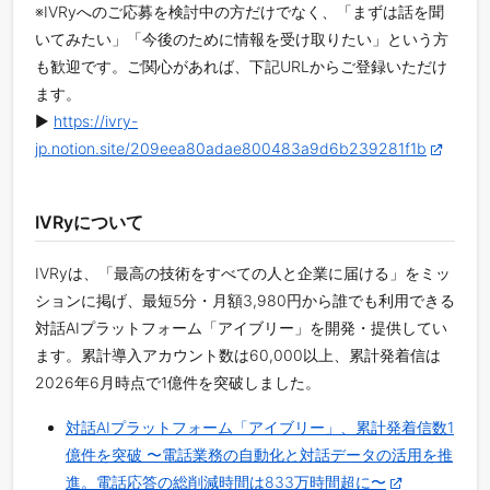
※IVRyへのご応募を検討中の方だけでなく、「まずは話を聞
いてみたい」「今後のために情報を受け取りたい」という方
も歓迎です。ご関心があれば、下記URLからご登録いただけ
ます。
▶︎
https://ivry-
jp.notion.site/209eea80adae800483a9d6b239281f1b
IVRyについて
IVRyは、「最高の技術をすべての人と企業に届ける」をミッ
ションに掲げ、最短5分・月額3,980円から誰でも利用できる
対話AIプラットフォーム「アイブリー」を開発・提供してい
ます。累計導入アカウント数は60,000以上、累計発着信は
2026年6月時点で1億件を突破しました。
対話AIプラットフォーム「アイブリー」、累計発着信数1
億件を突破 〜電話業務の自動化と対話データの活用を推
進。電話応答の総削減時間は833万時間超に〜