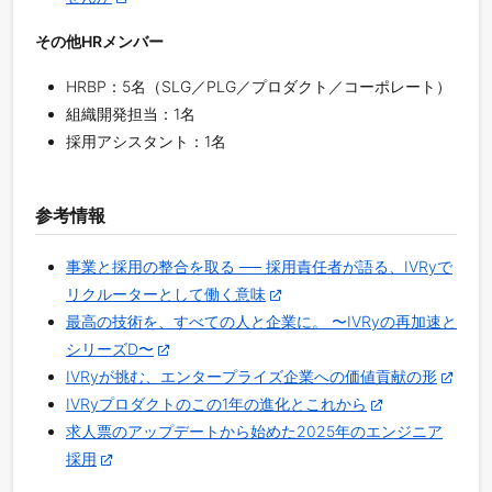
その他HRメンバー
HRBP：5名（SLG／PLG／プロダクト／コーポレート）
組織開発担当：1名
採用アシスタント：1名
参考情報
事業と採用の整合を取る ── 採用責任者が語る、IVRyで
リクルーターとして働く意味
最高の技術を、すべての人と企業に。 〜IVRyの再加速と
シリーズD〜
IVRyが挑む、エンタープライズ企業への価値貢献の形
IVRyプロダクトのこの1年の進化とこれから
求人票のアップデートから始めた2025年のエンジニア
採用