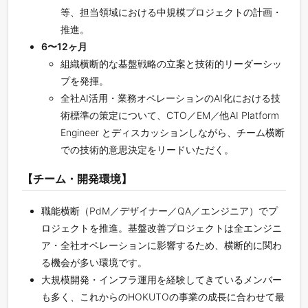
等、担当領域における中規模プロジェクトの計画・
推進。
6〜12ヶ月
組織横断的な基盤戦略の立案と技術的リーダーシッ
プを発揮。
全社AI活用・業務オペレーションのAI化における技
術標準の策定について、CTO／EM／他AI Platform
Engineer とディスカッションしながら、チーム横断
での技術的意思決定をリードいただく。
【チーム・開発環境】
職能横断（PdM／デザイナー／QA／エンジニア）でプ
ロジェクトを推進。基盤改善プロジェクトは全エンジニ
ア・全社オペレーションに影響するため、横断的に関わ
る機会が多い環境です。
大規模開発・インフラ運用を経験してきているメンバー
も多く、これからのHOKUTOの事業の成長に合わせて最