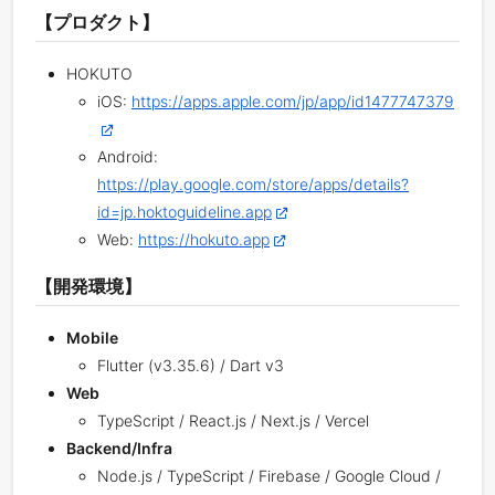
【プロダクト】
HOKUTO
iOS:
https://apps.apple.com/jp/app/id1477747379
Android:
https://play.google.com/store/apps/details?
id=jp.hoktoguideline.app
Web:
https://hokuto.app
【開発環境】
Mobile
Flutter (v3.35.6) / Dart v3
Web
TypeScript / React.js / Next.js / Vercel
Backend/Infra
Node.js / TypeScript / Firebase / Google Cloud /