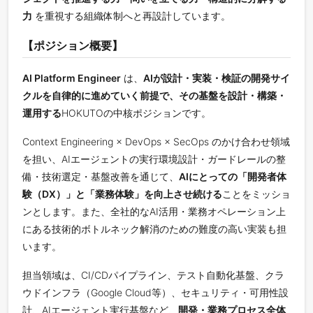
力
を重視する組織体制へと再設計しています。
【ポジション概要】
AI Platform Engineer
は、
AIが設計・実装・検証の開発サイ
クルを自律的に進めていく前提で、その基盤を設計・構築・
運用する
HOKUTOの中核ポジションです。
Context Engineering × DevOps × SecOps のかけ合わせ領域
を担い、AIエージェントの実行環境設計・ガードレールの整
備・技術選定・基盤改善を通じて、
AIにとっての「開発者体
験（DX）」と「業務体験」を向上させ続ける
ことをミッショ
ンとします。また、全社的なAI活用・業務オペレーション上
にある技術的ボトルネック解消のための難度の高い実装も担
います。
担当領域は、CI/CDパイプライン、テスト自動化基盤、クラ
ウドインフラ（Google Cloud等）、セキュリティ・可用性設
計、AIエージェント実行基盤など、
開発・業務プロセス全体