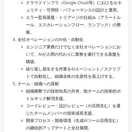
クラウドインフラ（Google Cloud等）におけるセキ
ュリティ・可用性・パフォーマンスの設計と運用。
エラー監視基盤・トリアージの仕組み（アラートル
ール、エスカレーションフロー、ランブック）の整
備。
全社オペレーションのAI化・自動化
エンジニア業務だけでなく全社オペレーションにお
いて、AIが人間の代わりに業務を遂行できる基盤を
構築。
繰り返し発生する作業をAIエージェント／スクリプ
トで自動化し、組織全体の生産性を底上げする。
チーム・組織への貢献
組織横断での技術知見の共有、他チームの技術的ボ
トルネック解消支援。
コードレビュー・設計レビュー（AI活用含む）を通
じたチームメンバーの技術成長支援。
開発プロセス・開発環境（生成AIツール活用含む）
の継続的アップデートと全社展開。