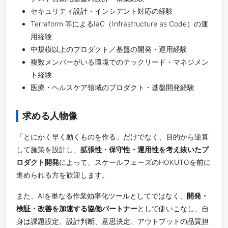
セキュリティ設計・インシデント対応の経験
Terraform 等によるIaC（Infrastructure as Code）の運
用経験
中規模以上のプロダクト／基盤の開発・運用経験
複数メンバーがいる環境でのテックリード・マネジメン
ト経験
医療・ヘルスケア領域のプロダクト・基盤開発経験
求める人物像
「とにかく早く動くものを作る」だけでなく、目的から逆算
して施策を設計し、
拡張性・保守性・運用性を考え抜いたプ
ロダクト開発
によって、スケールフェーズのHOKUTOを前に
進められる方を歓迎します。
また、AIを単なる作業効率化ツールとしてではなく、
開発・
検証・改善を加速する協働パートナー
として使いこなし、自
身は課題設定、設計判断、意思決定、アウトプットの品質担