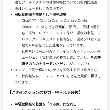
適なアーキテクチャや基盤戦略について日常的に議論・
設計レビューを行える環境です。
AI駆動開発を前提とした開発環境
ChatGPT／Claude Code／Cursor／Devin／
Coderabbit AI などを積極的に活用し、設計の壁打
ち・実装・レビュー・テスト作成・調査効率化・プ
ロジェクトドキュメント整備など、開発プロセス全
般でAIを前提とした運用を行っています。
社内向けにAI活用ガイドライン／ガードレール／AI
エージェント実行環境の整備も進めており、
その整
備そのものをリードいただく
ポジションです。
エンジニア同士横のつながりを強化する取り組みとし
て、社内勉強会、エンジニアMTGなどを定期的に開催し
ています。
【このポジションの魅力・得られる経験】
AI駆動開発の基盤を「作る側」になれる