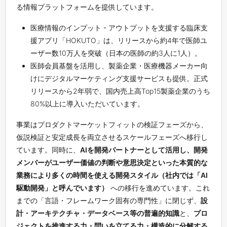
る情報プラットフォームを提供しています。
医療情報のインプット・アウトプットを支援する臨床支
援アプリ「HOKUTO」は、リリースから約4年で医師ユ
ーザー数10万人を突破（日本の医師の約3人に1人）。
医師会員基盤を活用し、製薬企業・医療機器メーカー向
けにデジタルマーケティング支援サービスも提供。正式
リリースから2年弱で、国内売上高Top15製薬企業のうち
80%以上に導入いただいています。
事業はプロダクトマーケットフィットの検証フェーズから、
仮説検証と安定成長を両立させるスケールフェーズへ移行し
ています。同時に、
AIを開発パートナーとして活用し、開発
メンバーがユーザー価値の判断や意思決定といった本質的な
業務により多くの時間を使える開発スタイル（社内では「AI
駆動開発」と呼んでいます）
への移行を進めています。これ
までの「言語・フレームワーク固有の専門性」に閉じず、
設
計・アーキテクチャ・データベース等の普遍的知識
と、
プロ
ジェクトを推進する力・問いを立てる力・構造的に分解する