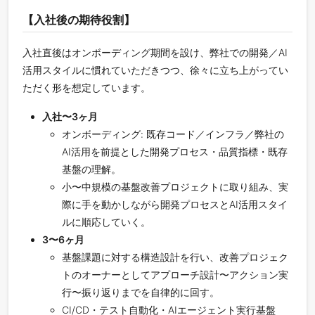
【入社後の期待役割】
入社直後はオンボーディング期間を設け、弊社での開発／AI
活用スタイルに慣れていただきつつ、徐々に立ち上がってい
ただく形を想定しています。
入社〜3ヶ月
オンボーディング: 既存コード／インフラ／弊社の
AI活用を前提とした開発プロセス・品質指標・既存
基盤の理解。
小〜中規模の基盤改善プロジェクトに取り組み、実
際に手を動かしながら開発プロセスとAI活用スタイ
ルに順応していく。
3〜6ヶ月
基盤課題に対する構造設計を行い、改善プロジェク
トのオーナーとしてアプローチ設計〜アクション実
行〜振り返りまでを自律的に回す。
CI/CD・テスト自動化・AIエージェント実行基盤