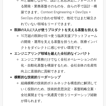
AIと協働しながら、設計と意思決定にフォーカスす
る開発・業務基盤そのものを、自らの手で設計・構
築できます。Context Engineering × DevOps ×
SecOps のかけ合わせ領域で、他社ではまだ確立さ
れていない領域をリードできます。
医師の3人に1人が使うプロダクトを支える基盤を担える
10万超の医師が日々使う臨床支援プラットフォーム
の開発・運用を支える基盤を担うため、医療インパ
クトをダイレクトに感じやすい環境です。
エンジニアリング領域を越えた全社的なインパクト
エンジニア業務だけでなく全社オペレーションのAI
化・自動化基盤を構築するため、会社全体の生産性
向上に直接的に貢献できます。
横断的な技術的リーダーシップ
組織横断の技術的ボトルネックを構造的に解消して
いく役割のため、技術的意思決定・基盤戦略立案・
全社展開までを一気通貫で担うリーダーシップ経験
が得られます。