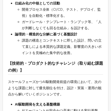
仕組み化の中核としての活動
開発プロセス全体（CI/CD、テスト、デプロイ、監
視）を自動化・標準化する。
ガードレール・テンプレート・ランブック等、「人
が判断しなくても回る仕組み」を設計する。
論理的・構造的な分解に基づく基盤設計
課題の構造とコンテキストに即した設計、問いの立
て直しによる本質的な課題定義、影響度の大きいポ
イントを見極めた集中的な改善。
【技術的・プロダクト的なチャレンジ（取り組む課題
の例）】
スケールフェーズかつAI駆動開発前提の環境において、次の
ような課題に対して優先順位を付け、設計・実装・運用の観
点から解いていくポジションです。
AI駆動開発を支える基盤構築
AIエージェントが安全かつ高速に動ける実行基盤