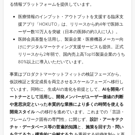
る情報プラットフォームを提供しています。
医療情報のインプット・アウトプットを支援する臨床支
援アプリ「HOKUTO」は、リリースから約4年で医師ユ
ーザー数10万人を突破（日本の医師の約3人に1人）。
医師会員基盤を活用し、製薬企業・医療機器メーカー向
けにデジタルマーケティング支援サービスも提供。正式
リリースから2年弱で、国内売上高Top15製薬企業のうち
80%以上に導入いただいています。
事業はプロダクトマーケットフィットの検証フェーズから、
仮説検証と安定成長を両立させるスケールフェーズへ移行し
ています。同時に、生成AIの進化を前提として、
AIを開発パ
ートナーとして活用し、開発メンバーがユーザー価値の判断
や意思決定といった本質的な業務により多くの時間を使える
開発スタイル
への移行を進めています。これまでの「言語・
フレームワーク固有の専門性」に閉じず、
設計・アーキテク
チャ・データベース等の普遍的知識
と、
施策を回す力・問い
を立てる力・構造的に分解する力
を重視する組織体制へと再