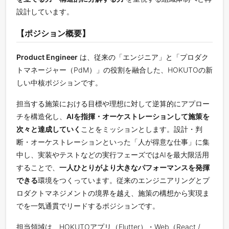
設計しています。
【ポジション概要】
Product Engineer
は、従来の「エンジニア」と「プロダク
トマネージャー（PdM）」の役割を融合した、HOKUTOの新
しい中核ポジションです。
担当する施策における目標や理想に対して逆算的にアプロー
チを構造化し、
AIを指揮・オーケストレーションして施策を
次々と達成していく
ことをミッションとします。設計・判
断・オーケストレーションといった「人が得意な仕事」に集
中し、実装やテストなどの実行フェーズではAIを最大限活用
することで、
一人ひとりがより大きなパフォーマンスを発揮
できる
環境をつくっています。従来のエンジニアリングとプ
ロダクトマネジメントの境界を越え、施策の構想から実現ま
でを一気通貫でリードするポジションです。
担当領域は、HOKUTOアプリ（Flutter）・Web（React /