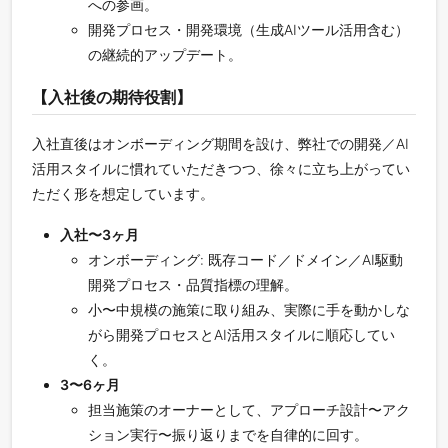
への参画。
開発プロセス・開発環境（生成AIツール活用含む）
の継続的アップデート。
【入社後の期待役割】
入社直後はオンボーディング期間を設け、弊社での開発／AI
活用スタイルに慣れていただきつつ、徐々に立ち上がってい
ただく形を想定しています。
入社〜3ヶ月
オンボーディング: 既存コード／ドメイン／AI駆動
開発プロセス・品質指標の理解。
小〜中規模の施策に取り組み、実際に手を動かしな
がら開発プロセスとAI活用スタイルに順応してい
く。
3〜6ヶ月
担当施策のオーナーとして、アプローチ設計〜アク
ション実行〜振り返りまでを自律的に回す。