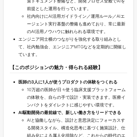
策ドキュメント整備など、開発プロセス全般でAIを
前提とした運用を行っています。
社内向けにAI活用ガイドライン／運用ルール／AIエ
ージェント実行基盤の整備も進めており、常に最新
のAI活用ノウハウに触れられる環境です。
エンジニア同士横のつながりを強化する取り組みとし
て、社内勉強会、エンジニアMTGなどを定期的に開催し
ています。
【このポジションの魅力・得られる経験】
医師の3人に1人が使うプロダクトの体験をつくれる
10万超の医師が日々使う臨床支援プラットフォーム
の体験を、自らの手で設計・実装できます。医療イ
ンパクトをダイレクトに感じやすい環境です。
AI駆動開発の最前線で、新しい働き方をリードできる
AIと協働しながら、設計と意思決定にフォーカスす
る開発スタイル、構造化思考に基づく施策設計、仕
組み化による属人化排除など、これからの時代のエ