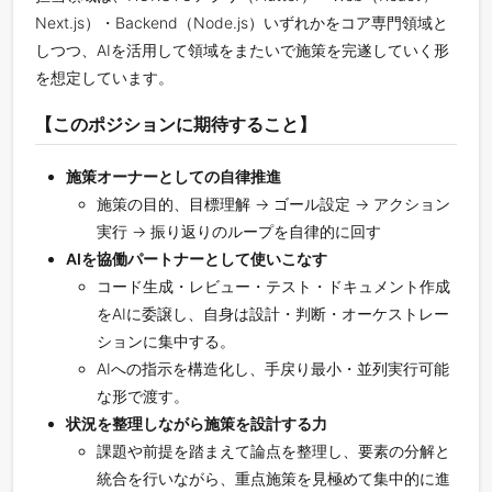
Next.js）・Backend（Node.js）いずれかをコア専門領域と
しつつ、AIを活用して領域をまたいで施策を完遂していく形
を想定しています。
【このポジションに期待すること】
施策オーナーとしての自律推進
施策の目的、目標理解 → ゴール設定 → アクション
実行 → 振り返りのループを自律的に回す
AIを協働パートナーとして使いこなす
コード生成・レビュー・テスト・ドキュメント作成
をAIに委譲し、自身は設計・判断・オーケストレー
ションに集中する。
AIへの指示を構造化し、手戻り最小・並列実行可能
な形で渡す。
状況を整理しながら施策を設計する力
課題や前提を踏まえて論点を整理し、要素の分解と
統合を行いながら、重点施策を見極めて集中的に進