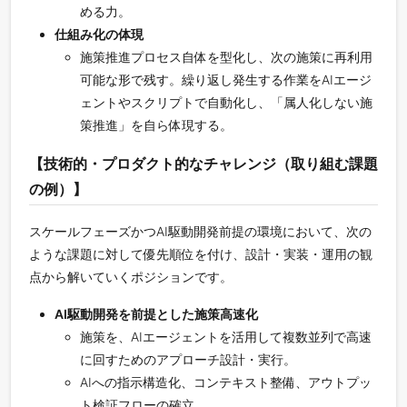
める力。
仕組み化の体現
施策推進プロセス自体を型化し、次の施策に再利用
可能な形で残す。繰り返し発生する作業をAIエージ
ェントやスクリプトで自動化し、「属人化しない施
策推進」を自ら体現する。
【技術的・プロダクト的なチャレンジ（取り組む課題
の例）】
スケールフェーズかつAI駆動開発前提の環境において、次の
ような課題に対して優先順位を付け、設計・実装・運用の観
点から解いていくポジションです。
AI駆動開発を前提とした施策高速化
施策を、AIエージェントを活用して複数並列で高速
に回すためのアプローチ設計・実行。
AIへの指示構造化、コンテキスト整備、アウトプッ
ト検証フローの確立。