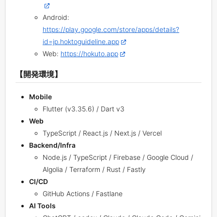
Android:
https://play.google.com/store/apps/details?
id=jp.hoktoguideline.app
Web:
https://hokuto.app
【開発環境】
Mobile
Flutter (v3.35.6) / Dart v3
Web
TypeScript / React.js / Next.js / Vercel
Backend/Infra
Node.js / TypeScript / Firebase / Google Cloud /
Algolia / Terraform / Rust / Fastly
CI/CD
GitHub Actions / Fastlane
AI Tools