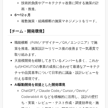
技術的負債やアーキテクチャ改善に関する施策の計
画・推進。
6〜12ヶ月
複数施策・組織横断の施策マネジメントをリード。
【チーム・開発環境】
職能横断（PdM／デザイナー／QA／エンジニア）で施
策を推進。施策設計〜リリース後の改善まで一気通貫で
取り組みます。
大規模開発を経験してきているメンバーも多く、これか
らのHOKUTOの事業の成長に合わせて最適なアーキテク
チャや品質基準について日常的に議論・設計レビューを
行える環境です。
AI駆動開発を前提とした開発環境
ChatGPT／Claude Code／Cursor／Devin／
Coderabbit AI などを積極的に活用し、設計の壁打
ち・実装・レビュー・テスト作成・調査効率化・施