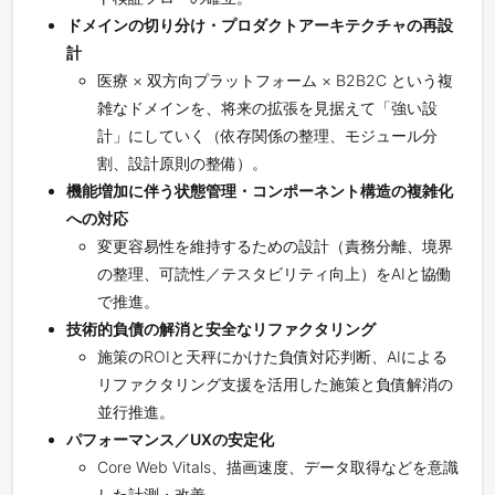
ドメインの切り分け・プロダクトアーキテクチャの再設
計
医療 × 双方向プラットフォーム × B2B2C という複
雑なドメインを、将来の拡張を見据えて「強い設
計」にしていく（依存関係の整理、モジュール分
割、設計原則の整備）。
機能増加に伴う状態管理・コンポーネント構造の複雑化
への対応
変更容易性を維持するための設計（責務分離、境界
の整理、可読性／テスタビリティ向上）をAIと協働
で推進。
技術的負債の解消と安全なリファクタリング
施策のROIと天秤にかけた負債対応判断、AIによる
リファクタリング支援を活用した施策と負債解消の
並行推進。
パフォーマンス／UXの安定化
Core Web Vitals、描画速度、データ取得などを意識
した計測・改善。