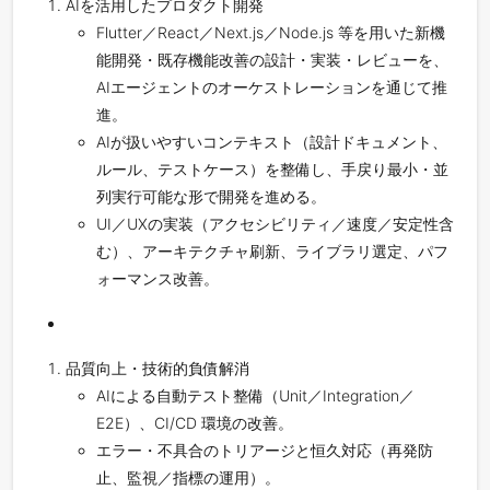
AIを活用したプロダクト開発
Flutter／React／Next.js／Node.js 等を用いた新機
能開発・既存機能改善の設計・実装・レビューを、
AIエージェントのオーケストレーションを通じて推
進。
AIが扱いやすいコンテキスト（設計ドキュメント、
ルール、テストケース）を整備し、手戻り最小・並
列実行可能な形で開発を進める。
UI／UXの実装（アクセシビリティ／速度／安定性含
む）、アーキテクチャ刷新、ライブラリ選定、パフ
ォーマンス改善。
品質向上・技術的負債解消
AIによる自動テスト整備（Unit／Integration／
E2E）、CI/CD 環境の改善。
エラー・不具合のトリアージと恒久対応（再発防
止、監視／指標の運用）。