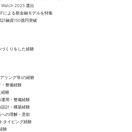
o Watch 2025 選出
・RBFによる新金融モデルを特集
al 累計融資150億円突破
みづくりをした経験
アリング等)の経験
計・整備経験
た経験
の運用・整備経験
の設計・構築経験
装への理解・意欲
プロトタイピング経験
経験