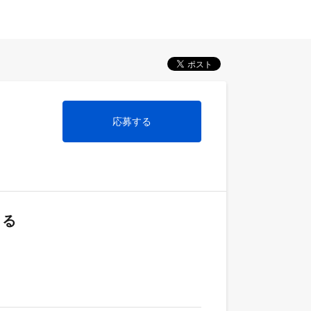
応募する
くる