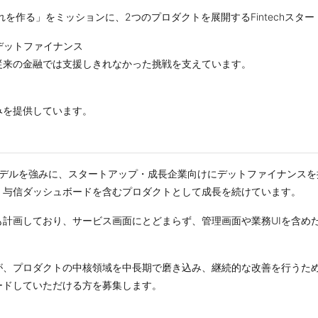
れを作る」をミッションに、2つのプロダクトを展開するFintechスタ
向けデットファイナンス
従来の金融では支援しきれなかった挑戦を支えています。
みを提供しています。
用した与信モデルを強みに、スタートアップ・成長企業向けにデットファイナ
・与信ダッシュボードを含むプロダクトとして成長を続けています。
計画しており、サービス画面にとどまらず、管理画面や業務UIを含めたU
が、プロダクトの中核領域を中長期で磨き込み、継続的な改善を行うため
ードしていただける方を募集します。