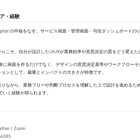
リア・経験
Capital の中核をなす、サービス画面・管理画面・与信ダッシュボードの
らこそ、自分が設計したUIUXが業務効率や意思決定の質をどう変え
、単に画面を作るだけでなく、デザインの意思決定基準やワークフローそ
ションとして、裁量とインパクトの大きさが特徴です。
取りながら、業務フローや判断プロセスを理解した上で設計を進めるた
んでいく経験が得られます。
er / Zoom
e365