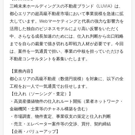
三崎未来ホールディングスの不動産ブランド《LUVIA》は、
都心エリアの超高級不動産市場において事業規模を急速に拡
大しています。Webマーケティングと代表の強力な影響力を
活用した独自のビジネスモデルにより高い反響をいただく
中、さらなる成長加速のためには、仕入れ判断から出口戦略
までを自らの裁量で描き切れる即戦力人材が必要です。今回
は、案件を一気通貫で担い、事業の中核を担っていただける
不動産コンサルタントを募集いたします。
【業務内容】
都心エリアの高級不動産（数億円規模）を対象に、以下の全
工程をお一人で一気通貫でお任せします。
【仕入れ（ソーシング・査定）】
・高資産価値物件の仕入れルート開拓（業者ネットワーク・
金融機関・士業等のチャネル構築を含む）
・市場調査、物件査定、事業収支の策定と仕入れ判断
・売主・エレベーター案件等の交渉、買付、契約締結
【企画・バリューアップ】