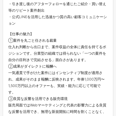
・引き渡し後のアフターフォローを通じたご紹介・買い替え
等のリピート案件創出
・公式LINEを活用した迅速かつ質の高い顧客コミュニケーシ
ョン
【仕事の魅力】
①案件を丸ごと任される裁量
仕入れ判断から出口まで、案件収益の全体に責任を持てるポ
ジションです。分業型の組織では得られない「一つの案件を
自分の目利きで完結させる」面白さがあります。
②成果がダイレクトに報酬へ
一気通貫で手がけた案件にはインセンティブ制度が適用さ
れ、成果がそのまま報酬に反映されます。年俸1,000万円〜
1,500万円以上のオファーも、実績・能力に応じて可能で
す。
③良質な反響を活用できる販売環境
販売局面ではWebマーケティングと代表の影響力による良質
な反響を活用でき、無理な新規開拓に時間を割くことなく、