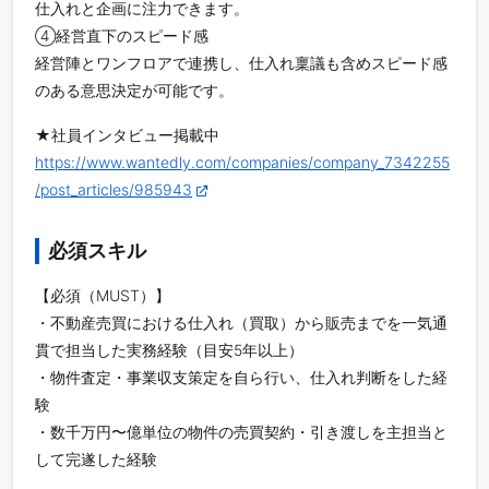
仕入れと企画に注力できます。
④経営直下のスピード感
経営陣とワンフロアで連携し、仕入れ稟議も含めスピード感
のある意思決定が可能です。
★社員インタビュー掲載中
https://www.wantedly.com/companies/company_7342255
/post_articles/985943
必須スキル
【必須（MUST）】
・不動産売買における仕入れ（買取）から販売までを一気通
貫で担当した実務経験（目安5年以上）
・物件査定・事業収支策定を自ら行い、仕入れ判断をした経
験
・数千万円〜億単位の物件の売買契約・引き渡しを主担当と
して完遂した経験