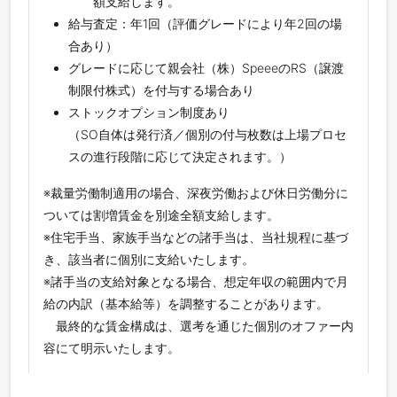
額支給します。
給与査定：年1回（評価グレードにより年2回の場
合あり）
グレードに応じて親会社（株）SpeeeのRS（譲渡
制限付株式）を付与する場合あり
ストックオプション制度あり
（SO自体は発行済／個別の付与枚数は上場プロセ
スの進行段階に応じて決定されます。）
※裁量労働制適用の場合、深夜労働および休日労働分に
ついては割増賃金を別途全額支給します。
※住宅手当、家族手当などの諸手当は、当社規程に基づ
き、該当者に個別に支給いたします。
※諸手当の支給対象となる場合、想定年収の範囲内で月
給の内訳（基本給等）を調整することがあります。
最終的な賃金構成は、選考を通じた個別のオファー内
容にて明示いたします。