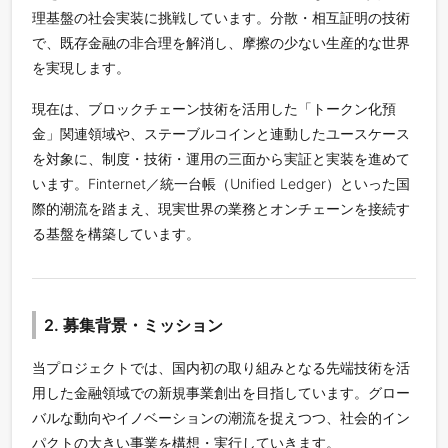
理基盤の社会実装に挑戦しています。分散・相互証明の技術
で、既存金融の非合理を解消し、摩擦の少ない生産的な世界
を実現します。
現在は、ブロックチェーン技術を活用した「トークン化預
金」関連領域や、ステーブルコインと連動したユースケース
を対象に、制度・技術・運用の三面から実証と実装を進めて
います。Finternet／統一台帳（Unified Ledger）といった国
際的潮流を踏まえ、現実世界の業務とオンチェーンを接続す
る基盤を構築しています。
2. 募集背景・ミッション
当プロジェクトでは、国内初の取り組みとなる先端技術を活
用した金融領域での新規事業創出を目指しています。グロー
バルな動向やイノベーションの潮流を捉えつつ、社会的イン
パクトの大きい事業を構想・実行していきます。