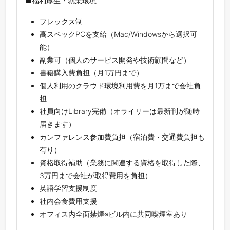
■福利厚生・就業環境
フレックス制
高スペックPCを支給（Mac/Windowsから選択可
能）
副業可（個人のサービス開発や技術顧問など）
書籍購入費負担（月1万円まで）
個人利用のクラウド環境利用費を月1万まで会社負
担
社員向けLibrary完備（オライリーは最新刊が随時
届きます）
カンファレンス参加費負担（宿泊費・交通費負担も
有り）
資格取得補助（業務に関連する資格を取得した際、
3万円まで会社が取得費用を負担）
英語学習支援制度
社内会食費用支援
オフィス内全面禁煙※ビル内に共同喫煙室あり