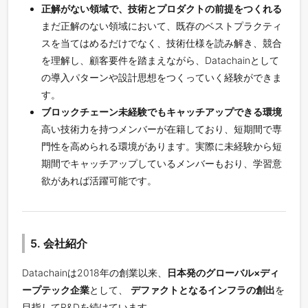
正解がない領域で、技術とプロダクトの前提をつくれる
まだ正解のない領域において、既存のベストプラクティ
スを当てはめるだけでなく、技術仕様を読み解き、競合
を理解し、顧客要件を踏まえながら、Datachainとして
の導入パターンや設計思想をつくっていく経験ができま
す。
ブロックチェーン未経験でもキャッチアップできる環境
高い技術力を持つメンバーが在籍しており、短期間で専
門性を高められる環境があります。実際に未経験から短
期間でキャッチアップしているメンバーもおり、学習意
欲があれば活躍可能です。
5. 会社紹介
Datachainは2018年の創業以来、
日本発のグローバル×ディ
ープテック企業
として、
デファクトとなるインフラの創出
を
目指してR&Dを続けています。