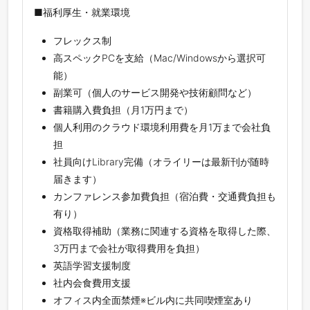
■福利厚生・就業環境
フレックス制
高スペックPCを支給（Mac/Windowsから選択可
能）
副業可（個人のサービス開発や技術顧問など）
書籍購入費負担（月1万円まで）
個人利用のクラウド環境利用費を月1万まで会社負
担
社員向けLibrary完備（オライリーは最新刊が随時
届きます）
カンファレンス参加費負担（宿泊費・交通費負担も
有り）
資格取得補助（業務に関連する資格を取得した際、
3万円まで会社が取得費用を負担）
英語学習支援制度
社内会食費用支援
オフィス内全面禁煙※ビル内に共同喫煙室あり