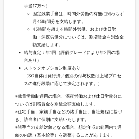
手当17万〜）
固定残業手当は、時間外労働の有無に関わらず
月45時間分を支給します。
45時間を超える時間外労働、および休日労
働・深夜労働分については、割増賃金を別途全
額支給します。
給与査定：年1回（評価グレードにより年2回の場
合あり）
ストックオプション制度あり
（SO自体は発行済／個別の付与枚数は上場プロセ
スの進行段階に応じて決定されます。）
※裁量労働制適用の場合、深夜労働および休日労働分に
ついては割増賃金を別途全額支給します。
※住宅手当、家族手当などの諸手当は、当社規程に基づ
き、該当者に個別に支給いたします。
※諸手当の支給対象となる場合、想定年収の範囲内で月
給の内訳（基本給等）を調整することがあります。