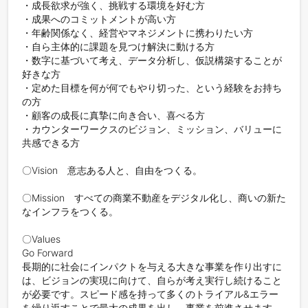
・成長欲求が強く、挑戦する環境を好む方

・成果へのコミットメントが高い方

・年齢関係なく、経営やマネジメントに携わりたい方

・自ら主体的に課題を見つけ解決に動ける方

・数字に基づいて考え、データ分析し、仮説構築することが
好きな方

・定めた目標を何が何でもやり切った、という経験をお持ち
の方

・顧客の成長に真摯に向き合い、喜べる方

・カウンターワークスのビジョン、ミッション、バリューに
共感できる方

〇Vision　意志ある人と、自由をつくる。

〇Mission　すべての商業不動産をデジタル化し、商いの新た
なインフラをつくる。

〇Values

Go Forward

長期的に社会にインパクトを与える大きな事業を作り出すに
は、ビジョンの実現に向けて、自らが考え実行し続けること
が必要です。スピード感を持って多くのトライアル&エラー
を繰り返すことで最大の成果を出し、事業を前進させます。
