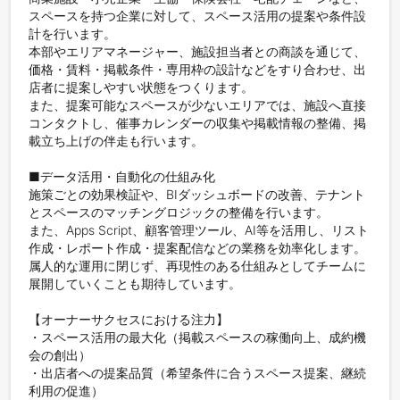
スペースを持つ企業に対して、スペース活用の提案や条件設
計を行います。  

本部やエリアマネージャー、施設担当者との商談を通じて、
価格・賃料・掲載条件・専用枠の設計などをすり合わせ、出
店者に提案しやすい状態をつくります。  

また、提案可能なスペースが少ないエリアでは、施設へ直接
コンタクトし、催事カレンダーの収集や掲載情報の整備、掲
載立ち上げの伴走も行います。

■データ活用・自動化の仕組み化  

施策ごとの効果検証や、BIダッシュボードの改善、テナント
とスペースのマッチングロジックの整備を行います。  

また、Apps Script、顧客管理ツール、AI等を活用し、リスト
作成・レポート作成・提案配信などの業務を効率化します。
属人的な運用に閉じず、再現性のある仕組みとしてチームに
展開していくことも期待しています。

【オーナーサクセスにおける注力】  

・スペース活用の最大化（掲載スペースの稼働向上、成約機
会の創出）  

・出店者への提案品質（希望条件に合うスペース提案、継続
利用の促進）  
