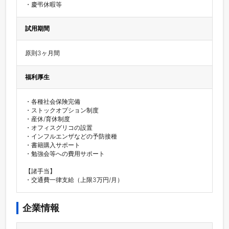
・慶弔休暇等
試用期間
原則3ヶ月間
福利厚生
・各種社会保険完備

・ストックオプション制度

・産休/育休制度

・オフィスグリコの設置

・インフルエンザなどの予防接種

・書籍購入サポート

・勉強会等への費用サポート

【諸手当】

・交通費一律支給（上限3万円/月）
企業情報