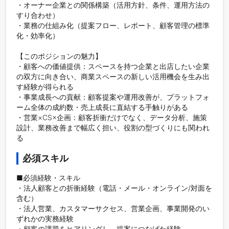
・オーナー企業との関係構築（活用方針、条件、運用方法の
すり合わせ）  

・業務の仕組み化（提案フロー、レポート、顧客管理の標準
化・効率化）

【このポジションの魅力】  

・顧客への価値提供：スペースを持つ企業と出店したい企業
の双方に向き合い、商業スペースの新しい活用機会を生み出
す経験が得られる  

・事業成長への貢献：顧客提案や運用改善が、プラットフォ
ーム全体の成約数・売上成長に直結する手触りがある  

・営業×CS×企画：顧客折衝だけでなく、データ分析、施策
設計、業務改善まで幅広く担い、役割の型づくりにも関われ
る
必須スキル
■必須経験・スキル

・法人顧客との折衝経験（電話・メール・オンライン/対面を
含む）  

・法人営業、カスタマーサクセス、営業企画、事業開発のい
ずれかの実務経験  

・顧客の課題をヒアリングし、提案につなげた経験  
