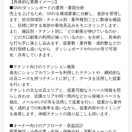
【具体的な業務イメージ】

■GMVダッシュボードの運用・要因分析  

売上を上げるため、GMVを構成要素に分解し、進捗を管理し
ます。担当領域別・チャネル別・案件種別ごとに数値を確認
し、目標に対する進捗や着地見込みをモニタリングします。  

また、施設別・テナント別に「どの顧客が伸びているのか」
「どの大口顧客の利用が減っているのか」を分析し、具体的
な打ち手に落とし込みます。提案数・案件数・成約数などの
先行指標も追いながら、ダッシュボードやNotion等で可視
化・共有していきます。

■テナント向けのリテンション施策  

過去にショップカウンターを利用したテナントや、継続的な
出店ニーズを持つテナントに対して、データを活用した提案
を行います。  

テナントの主な出店エリアと、提案可能なスペース情報を照
らし合わせ、近隣エリアや同一県内などから候補スペースを
抽出。メールやLINE等を活用して提案を行い、提案から案件
化・成約までの転換率を追いながら、提案内容やタイミング
を改善します。休眠テナントの掘り起こしも担います。

■オーナー向けのアプローチ・収益設計  

商業施設・小売企業・生協・保険会社・宅配チェーンなど、