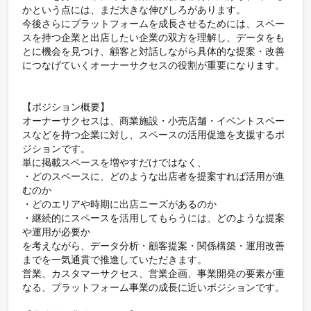
かという点には、まだ大きな伸びしろがあります。

今後さらにプラットフォームを成長させるためには、スペー
スを持つ企業と出店したい企業の双方を理解し、データをも
とに機会を見つけ、顧客と対話しながら具体的な提案・改善
につなげていくオーナーサクセスの役割が重要になります。

【ポジション概要】

オーナーサクセスは、商業施設・小売店舗・イベントスペー
スなどを持つ企業に対し、スペースの活用促進を支援するポ
ジションです。

単に掲載スペースを増やすだけではなく、  

・どのスペースに、どのような出店者を提案すれば活用が進
むのか  

・どのエリアや時期に出店ニーズがあるのか  

・継続的にスペースを活用してもらうには、どのような提案
や運用が必要か  

を考えながら、データ分析・顧客提案・関係構築・運用改善
までを一気通貫で推進していただきます。

営業、カスタマーサクセス、営業企画、事業開発の要素が重
なる、プラットフォーム事業の成長に近いポジションです。
