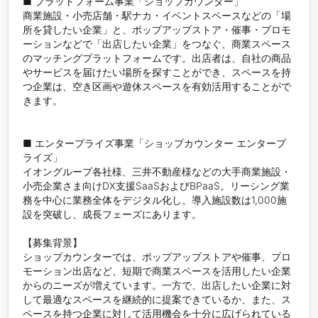
■ プラットフォーム事業「ショップカウンター」

商業施設・小売店舗・駅ナカ・イベントスペースなどの「場
所を貸したい企業」と、ポップアップストア・催事・プロモ
ーションなどで「出店したい企業」をつなぐ、商業スペース
のマッチングプラットフォームです。出店者は、自社の商品
やサービスを届けたい場所を探すことができ、スペースを持
つ企業は、空き区画や遊休スペースを有効活用することがで
きます。

■ エンタープライズ事業「ショップカウンター エンタープ
ライズ」

イオングループ各社様、三井不動産様などの大手商業施設・
小売企業さま向けDX支援SaaSおよびBPaaS。リーシング業
務を中心に業務全体をデジタル化し、導入施設数は1,000施
設を突破し、成長フェーズにあります。

【募集背景】  

ショップカウンターでは、ポップアップストアや催事、プロ
モーション出店など、短期で商業スペースを活用したい企業
からのニーズが増えています。一方で、出店したい企業に対
して最適なスペースを継続的に提案できているか、また、ス
ペースを持つ企業に対して活用機会を十分に広げられている