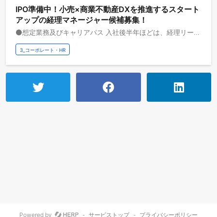
IPO準備中！小売×商業不動産DXを推進するスタート
アップの経理マネージャー候補募集！
⚫️想定業務及びキャリアパス 入社後半年ほどは、経理リーダー（マネージャー候補）として、経理メンバーとともに月次/年次の経理業務や固定資産管理および税務対応（顧問税理士あり）、IPOに向けた監査法人対応、会計経理の強化を行っていただきます。 半年～1年を目途に、経理･会計関連の折衝や提案・分析業務など、経理リーダー（もしくはマネージャー）として活躍＆経理チームの組織化を行い、上場企業の土台つくりを担っていただきたいと思います。 またあわせて、IPO準備業務を主体的に推進して頂きたいと考えております。 次年度以降は、IPO準備(会計まわり)と財務経理/税務全般の責任者として、ご活躍いただければと思います。 上場後は、財務経理の責任者としての業務はもちろん、開示業務などにも携わっていただくキャリアを想定しています。 ⚫️入社後にお任せしたいミッション詳細 1. 財務経理業務のリード（月次、年次決算など） 2. 財務経理業務のマニュアル化や改善（AI化、効率化、ツール導入、コストダウン、他部門折衝など） 3. IPO準備における財務経理や経営管理業務の実行責任を担う ★可能であれば以下もお任せしたいと考えております。 1. 経理チームのメンバー育成 2. IPO準備における財務経理や経営管理業務のプロジェクトマネージャー業務 3. 監査法人との折衝 4. 税務対策 ⚫️中長期的にお任せしたミッション 1. 財務経理業務のマニュアル化や改善（効率化、ツール導入、コストダウン、他部門折衝など）の継続的実施 2. IPO準備における財務経理や経営管理業務のリーダーとしての実行責任を担う 3. IPO準備における財務経理や経営管理業務のプロジェクトマネージャー業務 4. IPO準備における各種対応（IPO資料作成、マニュアル/規程作成、フローの整備、開示業務など） 5. 経理チームのチームアップ主導およびメンバー育成 6. 会計分析 7. 金融機関対応 8. 監査法人との折衝 ★可能であれば以下もお任せしたいと考えております。 1. 税務申告対応、税務対策 2. キャッシュフロー分析、資金繰り対策、資本政策
3_コーポレート・HR
Powered by
-
サービストップ
-
プライバシーポリシー