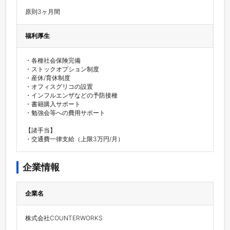
原則3ヶ月間
福利厚生
・各種社会保険完備

・ストックオプション制度

・産休/育休制度

・オフィスグリコの設置

・インフルエンザなどの予防接種

・書籍購入サポート

・勉強会等への費用サポート

【諸手当】

・交通費一律支給（上限3万円/月）
企業情報
企業名
株式会社COUNTERWORKS