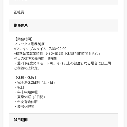
正社員　
勤務体系
【勤務時間】

フレックス勤務制度

※フレキシブルタイム   7:00–22:00

※標準始業就業時刻   9:30–18:30（休憩時間1時間を含む）

※1日の標準労働時間　8時間

・週2日程度のリモート可。それ以上の頻度となる場合には上司
と相談の上決定。

【休日・休暇】

・完全週休2日制（土・日）

・祝日

・年末年始休暇

・夏季休暇（3日間）

・年次有給休暇

・慶弔休暇等
試用期間