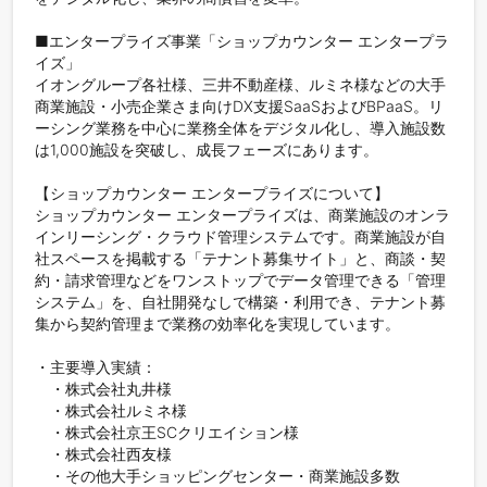
■エンタープライズ事業「ショップカウンター エンタープラ
イズ」

イオングループ各社様、三井不動産様、ルミネ様などの大手
商業施設・小売企業さま向けDX支援SaaSおよびBPaaS。リ
ーシング業務を中心に業務全体をデジタル化し、導入施設数
は1,000施設を突破し、成長フェーズにあります。

【ショップカウンター エンタープライズについて】

ショップカウンター エンタープライズは、商業施設のオンラ
インリーシング・クラウド管理システムです。商業施設が自
社スペースを掲載する「テナント募集サイト」と、商談・契
約・請求管理などをワンストップでデータ管理できる「管理
システム」を、自社開発なしで構築・利用でき、テナント募
集から契約管理まで業務の効率化を実現しています。

・主要導入実績：

　・株式会社丸井様

　・株式会社ルミネ様

　・株式会社京王SCクリエイション様  

　・株式会社西友様

　・その他大手ショッピングセンター・商業施設多数
