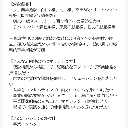
【対象顧客】

・大手商業施設: イオン様、丸井様、京王SCクリエイション
様等（既存導入実績多数）

・GMS（総合スーパー）: 西友様等への展開拡大中

・デベロッパー: 森ビル様、東急不動産様、住友不動産様等

事業環境: 1000施設突破の実績により業界での信頼性が確
立。導入検討企業からの引き合いが急増中で、追い風での戦
略的事業展開が可能

【こんな志向性の方にマッチします】

・仮説構築から検証まで、戦略的なアプローチで事業開発を
推進したい

・顧客の本質的な課題を発掘し、ソリューションを創造した
い

・営業とコンサルティングの両方のスキルを身につけたい

・事業戦略の立案から実行まで、上流工程に深く関与したい

・事業開発組織の立ち上げ・マネジメントに挑戦したい

・現場での実践を通じて組織構築スキルを身につけたい

【このポジションの魅力】

・事業インパクト
