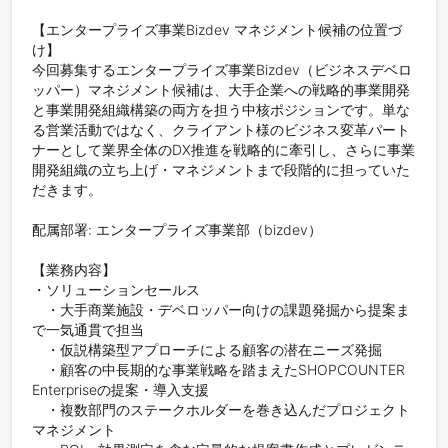
【エンタープライズ事業Bizdev マネジメント候補の位置づ
け】

今回募集するエンタープライズ事業Bizdev（ビジネスデベロ
ッパー）マネジメント候補は、大手企業への戦略的事業開発
と事業開発組織構築の両方を担う中核ポジションです。単な
る営業活動ではなく、クライアント様のビジネス変革パート
ナーとして業界全体のDX推進を戦略的に牽引し、さらに事業
開発組織の立ち上げ・マネジメントまで段階的に担っていた
だきます。

配属部署: エンタープライズ事業部（bizdev）

【業務内容】

・ソリューションセールス

　・大手商業施設・デベロッパー向けの課題発掘から提案ま
で一気通貫で担当

　・仮説構築型アプローチによる顧客の潜在ニーズ発掘

　・顧客の中長期的な事業戦略を踏まえたSHOPCOUNTER 
Enterpriseの提案・導入支援

　・複数部門のステークホルダーを巻き込んだプロジェクト
マネジメント
