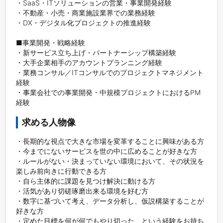
・SaaS・ITソリューションの営業・事業開発経験

・不動産・小売・商業施設業界での業務経験

・DX・デジタル化プロジェクトの推進経験

■事業開発・戦略経験

・新サービス立ち上げ・パートナーシップ構築経験

・大手企業相手のアカウントプランニング経験

・業務コンサル／ITコンサルでのプロジェクトマネジメント
経験

・事業会社での事業開発・中規模プロジェクトにおけるPM
経験
求める人物像
・長期的な視点で大きな市場を変革することに興味がある方

・今までにないサービスを世の中に広めることが好きな方

・ルールがない・決まっていない環境において、その状況を
楽しみ前向きに行動できる方

・自ら主体的に課題を見つけ解決に動ける方

・活気があり切磋琢磨出来る環境を好む方

・数字に基づいて考え、データ分析し、仮説構築することが
好きな方

・定めた目標を何が何でもやり切った、という経験をお持ち