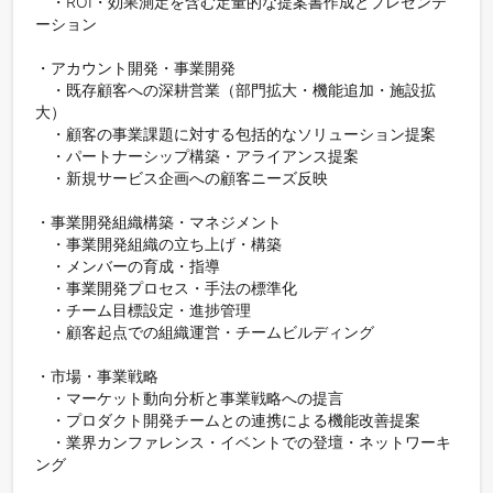
　・ROI・効果測定を含む定量的な提案書作成とプレゼンテ
ーション

・アカウント開発・事業開発

　・既存顧客への深耕営業（部門拡大・機能追加・施設拡
大）

　・顧客の事業課題に対する包括的なソリューション提案

　・パートナーシップ構築・アライアンス提案

　・新規サービス企画への顧客ニーズ反映

・事業開発組織構築・マネジメント

　・事業開発組織の立ち上げ・構築

　・メンバーの育成・指導

　・事業開発プロセス・手法の標準化

　・チーム目標設定・進捗管理

　・顧客起点での組織運営・チームビルディング

・市場・事業戦略

　・マーケット動向分析と事業戦略への提言

　・プロダクト開発チームとの連携による機能改善提案

　・業界カンファレンス・イベントでの登壇・ネットワーキ
ング
