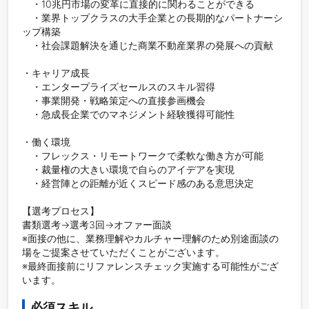
　・10兆円市場の変革に直接的に関わることができる

　・業界トップクラスの大手企業との長期的なパートナーシ
ップ構築

　・社会課題解決を通じた商業不動産業界の発展への貢献

・キャリア成長

　・エンタープライズセールスのスキル習得

　・事業開発・戦略策定への直接参画機会

　・急成長企業でのマネジメント経験獲得可能性

・働く環境

　・フレックス・リモートワークで柔軟な働き方が可能

　・裁量権の大きい環境で自らのアイデアを実現

　・経営陣との距離が近くスピード感のある意思決定

【選考プロセス】

書類選考→選考3回→オファー面談

※面接の他に、業務理解やカルチャー理解のため別途面談の
場をご提案させていただくことがございます。

※最終面接前にリファレンスチェック実施する可能性がござ
います。
必須スキル