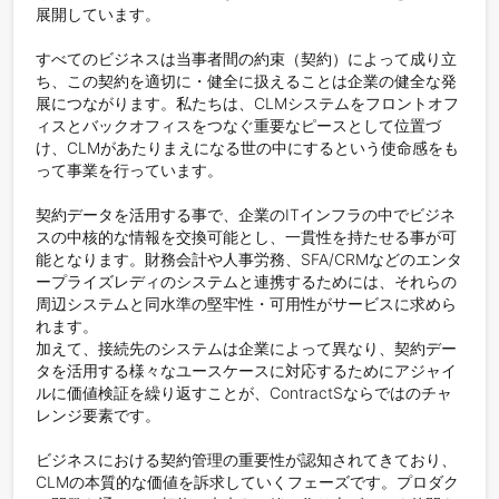
展開しています。

すべてのビジネスは当事者間の約束（契約）によって成り立
ち、この契約を適切に・健全に扱えることは企業の健全な発
展につながります。私たちは、CLMシステムをフロントオフ
ィスとバックオフィスをつなぐ重要なピースとして位置づ
け、CLMがあたりまえになる世の中にするという使命感をも
って事業を行っています。

契約データを活用する事で、企業のITインフラの中でビジネ
スの中核的な情報を交換可能とし、一貫性を持たせる事が可
能となります。財務会計や人事労務、SFA/CRMなどのエンタ
ープライズレディのシステムと連携するためには、それらの
周辺システムと同水準の堅牢性・可用性がサービスに求めら
れます。

加えて、接続先のシステムは企業によって異なり、契約デー
タを活用する様々なユースケースに対応するためにアジャイ
ルに価値検証を繰り返すことが、ContractSならではのチャ
レンジ要素です。

ビジネスにおける契約管理の重要性が認知されてきており、
CLMの本質的な価値を訴求していくフェーズです。プロダク