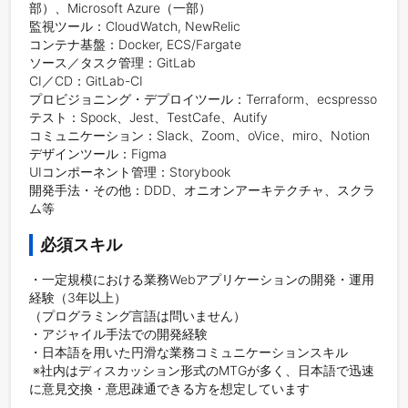
部）、Microsoft Azure（一部）

監視ツール：CloudWatch, NewRelic 

コンテナ基盤：Docker, ECS/Fargate　

ソース／タスク管理：GitLab

CI／CD：GitLab-CI

プロビジョニング・デプロイツール：Terraform、ecspresso

テスト：Spock、Jest、TestCafe、Autify

コミュニケーション：Slack、Zoom、oVice、miro、Notion

デザインツール：Figma

UIコンポーネント管理：Storybook

開発手法・その他：DDD、オニオンアーキテクチャ、スクラ
ム等
必須スキル
・一定規模における業務Webアプリケーションの開発・運用
経験（3年以上）

（プログラミング言語は問いません）

・アジャイル手法での開発経験

・日本語を用いた円滑な業務コミュニケーションスキル

 ※社内はディスカッション形式のMTGが多く、日本語で迅速