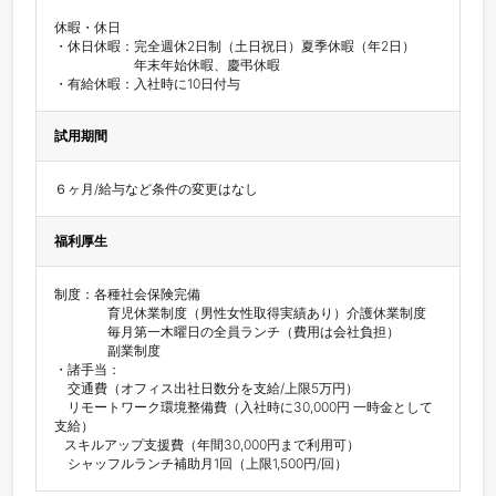
休暇・休日

・休日休暇：完全週休2日制（土日祝日）夏季休暇（年2日）

　　　　　　年末年始休暇、慶弔休暇

試用期間
６ヶ月/給与など条件の変更はなし
福利厚生
制度：各種社会保険完備

　　　　育児休業制度（男性女性取得実績あり）介護休業制度

　　　　毎月第一木曜日の全員ランチ（費用は会社負担）

　　　　副業制度

・諸手当：

　交通費（オフィス出社日数分を支給/上限5万円）

　リモートワーク環境整備費（入社時に30,000円 一時金として
支給）

   スキルアップ支援費（年間30,000円まで利用可）

　シャッフルランチ補助月1回（上限1,500円/回）