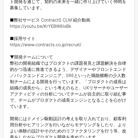
ト開発を通じて、契約の未来を一緒に作り上げていく仲間を
募集しています。

■弊社サービス ContractS CLM 紹介動画

https://youtu.be/KrYEBW6IsBk

■採用サイト

https://www.contracts.co.jp/recruit/

▼開発チームについて

弊社の開発組織ではプロダクトの課題発見と課題解決を自律
的かつ迅速に推進できるよう、デザイナーやフロントエンド
／バックエンドエンジニア、SREといった職能横断の少人数
制チームによる開発を行っています。「プロダクトの成長は
組織の成長から」という考えのもと、UXリサーチやユーザー
アクティビティの分析についてチームが自主的に取り組む事
で、チームがプロダクトの成長エンジンとなることを心がけ
ています。

開発にはドメイン駆動設計の考えを取り入れており、顧客利
用分析やヒアリングを行いながらモデリングをしたり、より
よい体験の設計やそのためのリファクタリングを行う等、改
善をしながらプロダクト開発を進めています。
