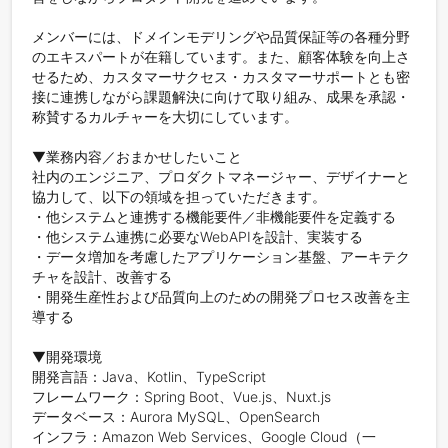
メンバーには、ドメインモデリングや品質保証等の各種分野
のエキスパートが在籍しています。また、顧客体験を向上さ
せるため、カスタマーサクセス・カスタマーサポートとも密
接に連携しながら課題解決に向けて取り組み、成果を承認・
称賛するカルチャーを大切にしています。

▼業務内容／おまかせしたいこと

社内のエンジニア、プロダクトマネージャー、デザイナーと
協力して、以下の領域を担っていただきます。

・他システムと連携する機能要件／非機能要件を定義する

・他システム連携に必要なWebAPIを設計、実装する

・データ増加を考慮したアプリケーション基盤、アーキテク
チャを設計、改善する

・開発生産性および品質向上のための開発プロセス改善を主
導する

▼開発環境

開発言語：Java、Kotlin、TypeScript

フレームワーク：Spring Boot、Vue.js、Nuxt.js

データベース：Aurora MySQL、OpenSearch

インフラ：Amazon Web Services、Google Cloud（一