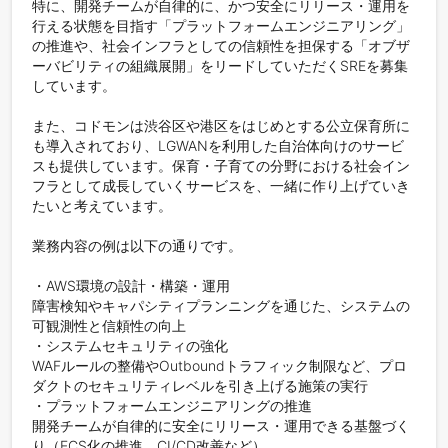
特に、開発チームが自律的に、かつ安全にリリース・運用を
行える状態を目指す「プラットフォームエンジニアリング」
の推進や、社会インフラとしての信頼性を担保する「オブザ
ーバビリティの組織展開」をリードしていただくSREを募集
しています。

また、コドモンは渋谷区や港区をはじめとする公立保育所に
も導入されており、LGWANを利用した自治体向けのサービ
スも提供しています。保育・子育ての分野における社会イン
フラとして成長していくサービスを、一緒に作り上げていき
たいと考えています。

業務内容の例は以下の通りです。

・AWS環境の設計・構築・運用

障害検知やキャパシティプランニングを通じた、システムの
可観測性と信頼性の向上

・システムセキュリティの強化

WAFルールの整備やOutboundトラフィック制限など、プロ
ダクトのセキュリティレベルを引き上げる施策の実行

・プラットフォームエンジニアリングの推進

開発チームが自律的に安全にリリース・運用できる基盤づく
り（ECS化の推進、CI/CD改善など）
