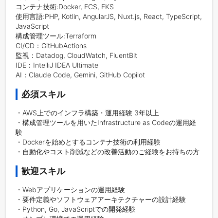
コンテナ技術:Docker, ECS, EKS

使用言語:PHP, Kotlin, AngularJS, Nuxt.js, React, TypeScript, 
JavaScript

構成管理ツール:Terraform

CI/CD：GitHubActions

監視：Datadog, CloudWatch, FluentBit

IDE：IntelliJ IDEA Ultimate

AI：Claude Code, Gemini, GitHub Copilot
必須スキル
・AWS上でのインフラ構築・運用経験 3年以上

・構成管理ツールを用いたInfrastructure as Codeの運用経
験

・Dockerを始めとするコンテナ技術の利用経験

・自動化やコスト削減などの改善活動のご経験をお持ちの方
歓迎スキル
・Webアプリケーションの運用経験

・要件定義やソフトウェアアーキテクチャーの設計経験

・Python, Go, JavaScriptでの開発経験
