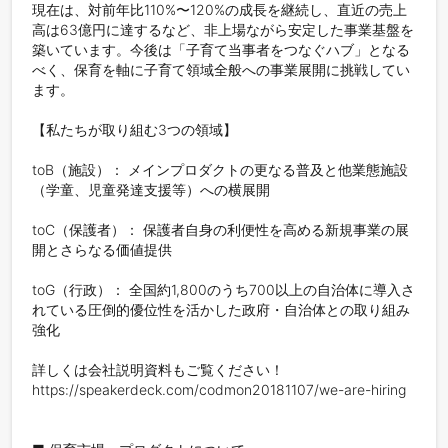
現在は、対前年比110%〜120%の成長を継続し、直近の売上
高は63億円に達するなど、非上場ながら安定した事業基盤を
築いています。今後は「子育て当事者をつなぐハブ」となる
べく、保育を軸に子育て領域全般への事業展開に挑戦してい
ます。

【私たちが取り組む3つの領域】

toB（施設）： メインプロダクトの更なる普及と他業態施設
（学童、児童発達支援等）への横展開

toC（保護者）： 保護者自身の利便性を高める新規事業の展
開とさらなる価値提供

toG（行政）： 全国約1,800のうち700以上の自治体に導入さ
れている圧倒的優位性を活かした政府・自治体との取り組み
強化

詳しくは会社説明資料もご覧ください！

https://speakerdeck.com/codmon20181107/we-are-hiring
