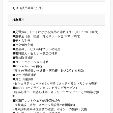
あり（試用期間6ヶ月）
福利厚生
■交通費&リモートにかかる費用の補助（月 10,000〜20,000円）

■慶弔金（例：出産・育児サポート金 300,000円）

■子ども手当

■社会保険完備

■生成AIサービス有料プランの利用

■書籍購入・セミナー参加の補助

■資格取得補助

■コミュニケーション補助

■Office Journey補助

 -東京⇔宮崎間の交通費・宿泊費（最大2泊）を補助

■クラブ活動補助

■おごり自販機

 -セキュリティカードを2人同時にタッチするとドリンクが無料

■cotree（オンラインカウンセリングサービス）

 -臨床心理士・公認心理師・キャリアカウンセラーとの相談が無
料

■関東ITソフトウェア健康保険組合

 -保養施設、旅行、スポーツ施設等の利用補助

 -健康診断結果や医療費の確認、ポイントの獲得・交換
