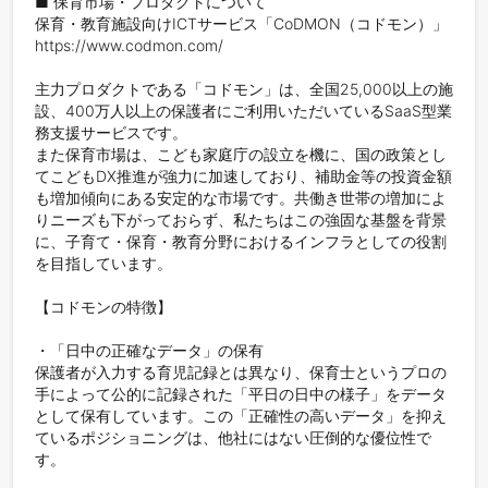
■ 保育市場・プロダクトについて

保育・教育施設向けICTサービス「CoDMON（コドモン）」

https://www.codmon.com/

主力プロダクトである「コドモン」は、全国25,000以上の施
設、400万人以上の保護者にご利用いただいているSaaS型業
務支援サービスです。

また保育市場は、こども家庭庁の設立を機に、国の政策とし
てこどもDX推進が強力に加速しており、補助金等の投資金額
も増加傾向にある安定的な市場です。共働き世帯の増加によ
りニーズも下がっておらず、私たちはこの強固な基盤を背景
に、子育て・保育・教育分野におけるインフラとしての役割
を目指しています。

【コドモンの特徴】

・「日中の正確なデータ」の保有

保護者が入力する育児記録とは異なり、保育士というプロの
手によって公的に記録された「平日の日中の様子」をデータ
として保有しています。この「正確性の高いデータ」を抑え
ているポジショニングは、他社にはない圧倒的な優位性で
す。
