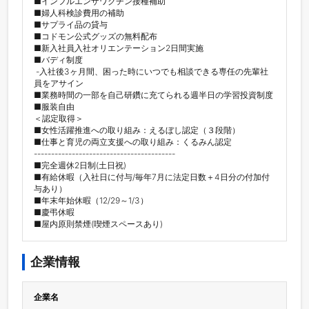
■インフルエンザワクチン接種補助

■婦人科検診費用の補助

■サプライ品の貸与

■コドモン公式グッズの無料配布

■新入社員入社オリエンテーション2日間実施

■バディ制度

 -入社後3ヶ月間、困った時にいつでも相談できる専任の先輩社
員をアサイン

■業務時間の一部を自己研鑽に充てられる週半日の学習投資制度

■服装自由

＜認定取得＞

■女性活躍推進への取り組み：えるぼし認定（３段階）

■仕事と育児の両立支援への取り組み：くるみん認定

-----------------------------------------

■完全週休2日制(土日祝)

■有給休暇（入社日に付与/毎年7月に法定日数＋4日分の付加付
与あり）

■年末年始休暇（12/29～1/3）

■慶弔休暇

■屋内原則禁煙(喫煙スペースあり)
企業情報
企業名