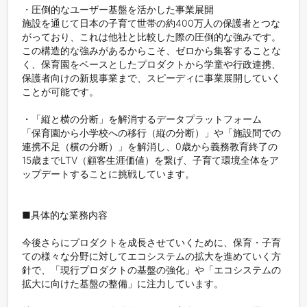
・圧倒的なユーザー基盤を活かした事業展開

施設を通じて日本の子育て世帯の約400万人の保護者とつな
がっており、これは他社と比較した際の圧倒的な強みです。

この構造的な強みがあるからこそ、ゼロから集客することな
く、保育園をベースとしたプロダクトから学童や行政連携、
保護者向けの新規事業まで、スピーディに事業展開していく
ことが可能です。

・「縦と横の分断」を解消するデータプラットフォーム

「保育園から小学校への移行（縦の分断）」や「施設間での
連携不足（横の分断）」を解消し、0歳から義務教育終了の
15歳までLTV（顧客生涯価値）を繋げ、子育て環境全体をア
ップデートすることに挑戦しています。

■具体的な業務内容

今後さらにプロダクトを成長させていくために、保育・子育
ての様々な分野に対してエコシステムの拡大を進めていく方
針で、「現行プロダクトの基盤の強化」や「エコシステムの
拡大に向けた基盤の整備」に注力しています。
