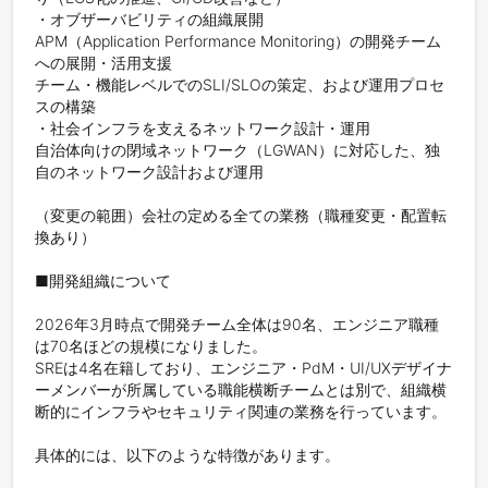
・オブザーバビリティの組織展開

APM（Application Performance Monitoring）の開発チーム
への展開・活用支援

チーム・機能レベルでのSLI/SLOの策定、および運用プロセ
スの構築

・社会インフラを支えるネットワーク設計・運用

自治体向けの閉域ネットワーク（LGWAN）に対応した、独
自のネットワーク設計および運用

（変更の範囲）会社の定める全ての業務（職種変更・配置転
換あり）

■開発組織について

2026年3月時点で開発チーム全体は90名、エンジニア職種
は70名ほどの規模になりました。

SREは4名在籍しており、エンジニア・PdM・UI/UXデザイナ
ーメンバーが所属している職能横断チームとは別で、組織横
断的にインフラやセキュリティ関連の業務を行っています。

具体的には、以下のような特徴があります。
