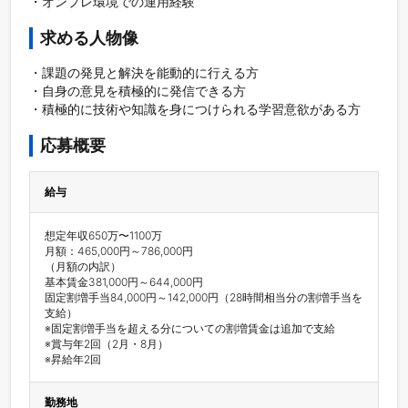
・オンプレ環境での運用経験
求める人物像
・課題の発見と解決を能動的に行える方

・自身の意見を積極的に発信できる方

・積極的に技術や知識を⾝につけられる学習意欲がある⽅
応募概要
給与
想定年収650万〜1100万

月額：465,000円～786,000円

（月額の内訳）

基本賃金381,000円～644,000円

固定割増手当84,000円～142,000円（28時間相当分の割増手当を
支給）

※固定割増手当を超える分についての割増賃金は追加で支給

※賞与年2回（2月・8月）

※昇給年2回
勤務地