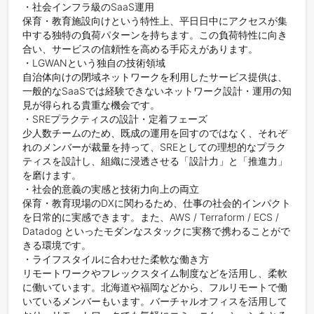
・社会インフラ級のSaaS運用

保育・教育施設向けという特性上、平日日中にアクセスが集
中する独特の負荷パターンを持ちます。この負荷特性に向き
合い、サービスの信頼性を高める手応えがあります。

・LGWANという独自の技術領域

自治体向けの閉域ネットワークを利用したサービス提供は、
一般的なSaaSでは経験できないネットワーク設計・運用の知
見が得られる貴重な機会です。

・SREプラクティスの設計・定着フェーズ

少人数チームのため、既成の運用を回すのではなく、それぞ
れのメンバーが裁量を持って、SREとしての理想的なプラク
ティスを設計し、組織に浸透させる「設計力」と「推進力」
を磨けます。

・社会的意義の実感と技術力向上の両立

保育・教育現場のDXに関わるため、仕事の社会的インパクト
を日常的に実感できます。また、AWS / Terraform / ECS / 
Datadog といったモダンなスタックに実務で携わることがで
きる環境です。

・ライフスタイルに合わせた柔軟な働き方

リモートワークやフレックスタイム制度などを活用し、柔軟
に働いています。北海道や福岡などから、フルリモートで働
いているメンバーもいます。バーチャルオフィスを活用して