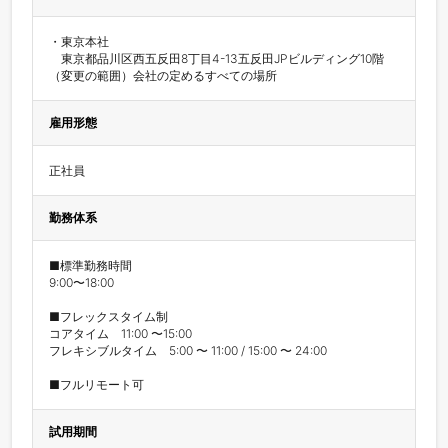
・東京本社

　東京都品川区西五反田8丁目4-13五反田JPビルディング10階

（変更の範囲）会社の定めるすべての場所
雇用形態
正社員
勤務体系
■標準勤務時間

9:00〜18:00

■フレックスタイム制

コアタイム	11:00 〜15:00

フレキシブルタイム　5:00 〜 11:00 / 15:00 〜 24:00

■フルリモート可
試用期間