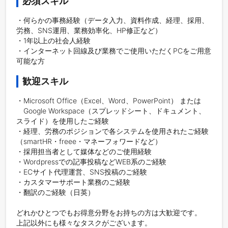
必須スキル
・何らかの事務経験（データ入力、資料作成、経理、採用、
労務、SNS運用、業務効率化、HP修正など）

・1年以上の社会人経験

・インターネット回線及び業務でご使用いただくPCをご用意
可能な方
歓迎スキル
・Microsoft Office（Excel、Word、PowerPoint） または

　Google Workspace（スプレッドシート、ドキュメント、
スライド）を使用したご経験

・経理、労務のポジションで各システムを使用されたご経験

（smartHR・freee・マネーフォワードなど）

・採用担当者として媒体などのご使用経験

・Wordpressでの記事投稿などWEB系のご経験

・ECサイト代理運営、SNS投稿のご経験

・カスタマーサポート業務のご経験

・翻訳のご経験（日英）

どれかひとつでもお得意分野をお持ちの方は大歓迎です。

上記以外にも様々なタスクがございます。
