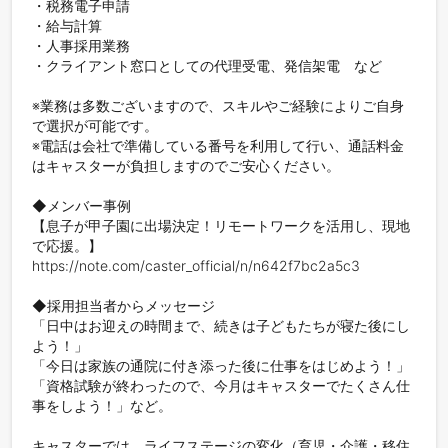
・税務電子申請

・給与計算

・人事採用業務

・クライアント窓口としての代理受電、発信架電　など

※業務は多数ございますので、スキルやご経験によりご自身
で選択が可能です。

※電話は会社で準備している番号を利用して行い、通話料金
はキャスターが負担しますのでご安心ください。

◆メンバー事例

【息子が甲子園に出場決定！リモートワークを活用し、現地
で応援。】

https://note.com/caster_official/n/n642f7bc2a5c3

◆採用担当者からメッセージ

「日中はお迎えの時間まで、続きは子どもたちが寝た後にし
よう！」

「今日は家族の通院に付き添った後に仕事をはじめよう！」

「資格試験が終わったので、今月はキャスターでたくさん仕
事をしよう！」など。

キャスターでは、ライフステージの変化（育児・介護・移住