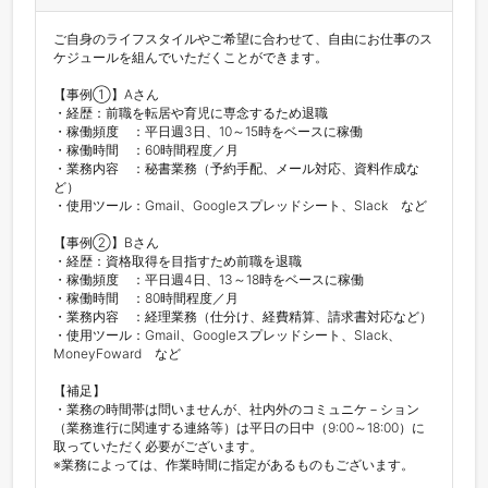
ご自身のライフスタイルやご希望に合わせて、自由にお仕事のス
ケジュールを組んでいただくことができます。

【事例①】Aさん

・経歴：前職を転居や育児に専念するため退職

・稼働頻度　：平日週3日、10～15時をベースに稼働

・稼働時間　：60時間程度／月 

・業務内容　：秘書業務（予約手配、メール対応、資料作成な
ど）

・使用ツール：Gmail、Googleスプレッドシート、Slack　など

【事例②】Bさん

・経歴：資格取得を目指すため前職を退職

・稼働頻度　：平日週4日、13～18時をベースに稼働

・稼働時間　：80時間程度／月 

・業務内容　：経理業務（仕分け、経費精算、請求書対応など）

・使用ツール：Gmail、Googleスプレッドシート、Slack、
MoneyFoward　など

【補足】

・業務の時間帯は問いませんが、社内外のコミュニケ－ション
（業務進行に関連する連絡等）は平日の日中（9:00～18:00）に
取っていただく必要がございます。

※業務によっては、作業時間に指定があるものもございます。
