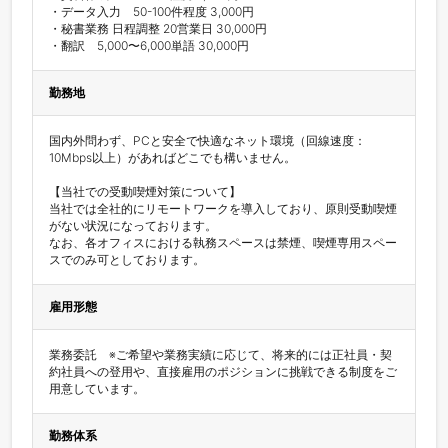
・データ入力　50-100件程度 3,000円

・秘書業務 日程調整 20営業日 30,000円

・翻訳　5,000〜6,000単語 30,000円
勤務地
国内外問わず、PCと安全で快適なネット環境（回線速度：
10Mbps以上）があればどこでも構いません。

【当社での受動喫煙対策について】

当社では全社的にリモートワークを導入しており、原則受動喫煙
がない状況になっております。

なお、各オフィスにおける執務スペースは禁煙、喫煙専用スペー
スでのみ可としております。
雇用形態
業務委託　※ご希望や業務実績に応じて、将来的には正社員・契
約社員への登用や、直接雇用のポジションに挑戦できる制度をご
用意しています。
勤務体系