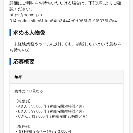
詳細にご興味をお持ちいただける場合は、下記URLよりご確
認ください。

https://boom-pin-
014.notion.site/6fdeb54fa3444c9d958b9c1f5078b7a4
求める人物像
・未経験業務やツールに対しても、挑戦したいという意欲を
お持ちの方
応募概要
給与
案件により異なる

【報酬例】

・Aさん：55,000円（稼働時間50時間／月）

・Bさん：99,000円（稼働時間90時間／月）

・Cさん：132,000円（稼働時間120時間／月）

【案件例】

・資料作成 3-5ページ程度 3,000円
