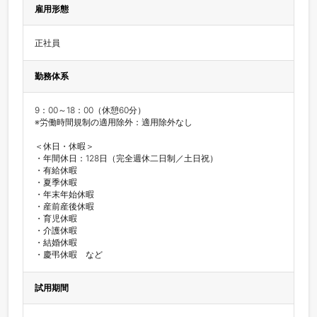
雇用形態
正社員
勤務体系
9：00～18：00（休憩60分）

※労働時間規制の適用除外：適用除外なし

＜休日・休暇＞

・年間休日：128日（完全週休二日制／土日祝）

・有給休暇

・夏季休暇

・年末年始休暇

・産前産後休暇

・育児休暇

・介護休暇

・結婚休暇

・慶弔休暇　など
試用期間