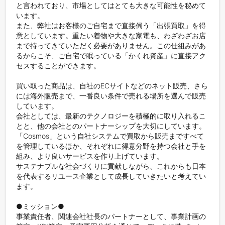
と言われており、市場としてはとても大きな可能性を秘めて
います。

また、弊社はお客様のご自宅まで直接伺う「出張買取」を得
意としています。重たい着物や大きな家電も、わざわざお店
まで持ってきていただく必要がありません。この仕組みがあ
るからこそ、ご自宅で眠っている「かくれ資産」に直接アク
セスすることができます。

買い取った商品は、自社のECサイトなどのネット販売、さら
には海外販売まで、一番良い条件で売れる場所を選んで販売
しています。

会社としては、最新のテクノロジーを積極的に取り入れるこ
とと、他の会社とのパートナーシップを大切にしています。
「Cosmos」という自社システムで買取から販売まですべて
を管理しているほか、それぞれに得意分野を持つ会社と手を
組み、より良いサービスを作り上げています。

サステナブルな社会づくりに貢献しながら、これからも日本
を代表するリユース企業として成長していきたいと考えてい
ます。

●ミッション●

事業責任者、関連会社社長のパートナーとして、事業計画の