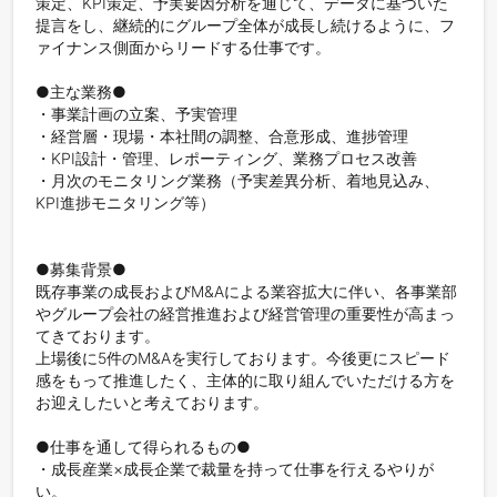
策定、KPI策定、予実要因分析を通じて、データに基づいた
提言をし、継続的にグループ全体が成長し続けるように、フ
ァイナンス側面からリードする仕事です。

●主な業務●

・事業計画の立案、予実管理

・経営層・現場・本社間の調整、合意形成、進捗管理

・KPI設計・管理、レポーティング、業務プロセス改善

・月次のモニタリング業務（予実差異分析、着地見込み、
KPI進捗モニタリング等）

●募集背景●

既存事業の成長およびM&Aによる業容拡大に伴い、各事業部
やグループ会社の経営推進および経営管理の重要性が高まっ
てきております。

上場後に5件のM&Aを実行しております。今後更にスピード
感をもって推進したく、主体的に取り組んでいただける方を
お迎えしたいと考えております。

●仕事を通して得られるもの●

・成長産業×成長企業で裁量を持って仕事を行えるやりが
い。
