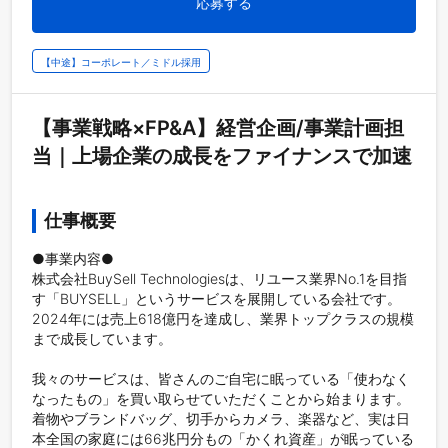
応募する
【中途】コーポレート／ミドル採用
【事業戦略×FP&A】経営企画/事業計画担
当｜上場企業の成長をファイナンスで加速
仕事概要
●事業内容●

株式会社BuySell Technologiesは、リユース業界No.1を目指
す「BUYSELL」というサービスを展開している会社です。
2024年には売上618億円を達成し、業界トップクラスの規模
まで成長しています。

我々のサービスは、皆さんのご自宅に眠っている「使わなく
なったもの」を買い取らせていただくことから始まります。
着物やブランドバッグ、切手からカメラ、楽器など、実は日
本全国の家庭には66兆円分もの「かくれ資産」が眠っている