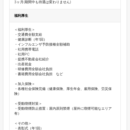
3ヶ月(期間中も待遇は変わりません)
福利厚生
＜福利厚生＞

・交通費全額支給

・健康診断（年1回）

・インフルエンザ予防接種全額補助

・社用携帯電話

・社用PC

・提携不動産会社紹介

・出産祝金

・研修費用全額会社負担

・書籍費用全額会社負担　など

＜加入保険＞

・各種社会保険完備（健康保険、厚生年金、雇用保険、労災保
険）

＜受動喫煙対策＞

・受動喫煙防止措置：屋内原則禁煙（屋外に喫煙可能なエリア
有）

＜その他＞

・表彰式（年1回）
