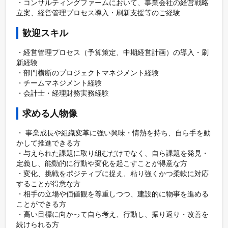
・コンサルティングファームにおいて、事業会社の経営戦略
立案、経営管理プロセス導入・刷新支援等のご経験
歓迎スキル
・経営管理プロセス（予算策定、中期経営計画）の導入・刷
新経験

・部門横断のプロジェクトマネジメント経験

・チームマネジメント経験

・会計士・経理財務実務経験
求める人物像
・ 事業成長や組織変革に強い興味・情熱を持ち、自ら手を動
かして推進できる方

・与えられた課題に取り組むだけでなく、自ら課題を発見・
定義し、能動的に行動や変化を起こすことが得意な方

・変化、挑戦をポジティブに捉え、粘り強くかつ柔軟に対応
することが得意な方

・相手の立場や価値観を尊重しつつ、建設的に物事を進める
ことができる方

・高い目標に向かって自ら考え、行動し、振り返り・改善を
続けられる方