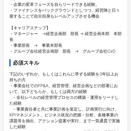
・企業の変革フェーズを自らリードできる経験。

・ファイナンスをバックグラウンドとしつつ、経営陣と日々
接することで自分自身もレベルアップさせる機会

【キャリアステップ】

・マネージャー　→経営企画部　部長 → 経営企画本部　本部
長

・事業部長　→　事業本部長

必須スキル
下記のいずれか、もしくはこれらに準ずる経験を3年以上お
持ちの方

・事業会社でのFP&A、経営管理、経営企画などの部署にお
いて、以下どちらか、もしくは両方の経験

　- 全社レベルの経営管理プロセスの構築・運用をリードし
た経験

　- 事業責任者と共に事業計画を策定し、計画実行に向け、
KPIマネジメント、ビジネス状況の把握・分析、各種事業の
課題等を抽出、アクション提案や実行、まで一気通貫で実施
した経験
