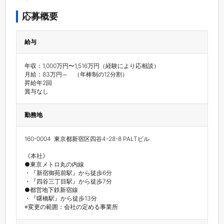
応募概要
給与
年収：1,000万円〜1,516万円（経験により応相談）

月給：83万円～　（年棒制の12分割）

昇給年2回

賞与なし
勤務地
160-0004  東京都新宿区四谷4-28-8 PALTビル

《本社》

●東京メトロ丸の内線

・『新宿御苑前駅』から徒歩6分

・『四谷三丁目駅』から徒歩7分

●都営地下鉄新宿線

・『曙橋駅』から徒歩13分

※変更の範囲：会社の定める事業所