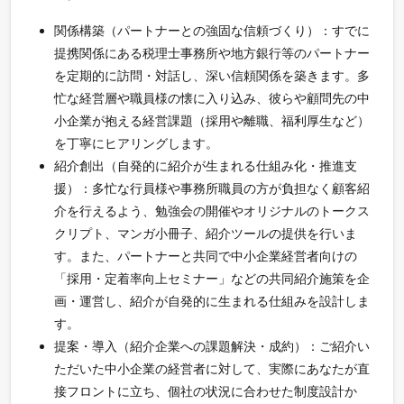
関係構築（パートナーとの強固な信頼づくり）：すでに
提携関係にある税理士事務所や地方銀行等のパートナー
を定期的に訪問・対話し、深い信頼関係を築きます。多
忙な経営層や職員様の懐に入り込み、彼らや顧問先の中
小企業が抱える経営課題（採用や離職、福利厚生など）
を丁寧にヒアリングします。
紹介創出（自発的に紹介が生まれる仕組み化・推進支
援）：多忙な行員様や事務所職員の方が負担なく顧客紹
介を行えるよう、勉強会の開催やオリジナルのトークス
クリプト、マンガ小冊子、紹介ツールの提供を行いま
す。また、パートナーと共同で中小企業経営者向けの
「採用・定着率向上セミナー」などの共同紹介施策を企
画・運営し、紹介が自発的に生まれる仕組みを設計しま
す。
提案・導入（紹介企業への課題解決・成約）：ご紹介い
ただいた中小企業の経営者に対して、実際にあなたが直
接フロントに立ち、個社の状況に合わせた制度設計か