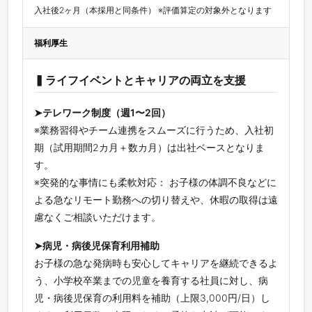
入社後2ヶ月（本採用と同条件） ※評価算定の対象外となります
福利厚生
▍ライフイベントとキャリアの両立を支援
➤テレワーク制度（週1〜2回）
※業務習得やチーム連携をスムーズに行うため、入社初
期（試用期間2カ月＋数カ月）は出社ベースとなりま
す。
※突発的な事情にも柔軟対応： お子様の体調不良などに
よる急なリモート勤務への切り替えや、休暇の取得は遠
慮なくご相談いただけます。
➤病児・病後児保育利⽤補助
お子様の急な発病時も安心してキャリアを継続できるよ
う、小学校卒業までの児童を養育する社員に対し、病
児・病後児保育の利用料を補助（上限3,000円/日）し