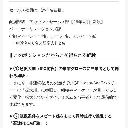
セールス社員は、計41名在籍。
配属部署：アカウントセールス部【26年4月に新設】
パートナーリレーションズ課
8名(マネージャー1名、チーフ1名、メンバー6名)
- 中途入社6名／新卒入社2名
▍このポジションだからこそ得られる経験
➤ ① 急拡大期（IPO前夜）の事業グロースに当事者として携
わる経験：
まさに今、非連続な成長を遂げているFintech×SaaSベンチ
ャーの「拡大期」に参画し、組織やマーケットが目まぐるし
く変化・拡大していくダイナミズムを当事者として最前線で
体感できます。
➤ ② 複数案件をスピード感をもって同時並行で推進する
「高速PDCA経験」：