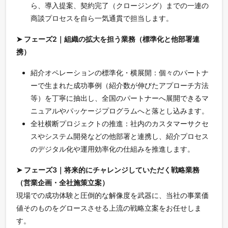
ら、導入提案、契約完了（クロージング）までの一連の
商談プロセスを自ら一気通貫で担当します。
➤ フェーズ2｜組織の拡大を担う業務（標準化と他部署連
携）
紹介オペレーションの標準化・横展開：個々のパートナ
ーで生まれた成功事例（紹介数が伸びたアプローチ方法
等）を丁寧に抽出し、全国のパートナーへ展開できるマ
ニュアルやパッケージプログラムへと落とし込みます。
全社横断プロジェクトの推進：社内のカスタマーサクセ
スやシステム開発などの他部署と連携し、紹介プロセス
のデジタル化や運用効率化の仕組みを推進します。
➤ フェーズ3｜将来的にチャレンジしていただく戦略業務
（営業企画・全社施策立案）
現場での成功体験と圧倒的な解像度を武器に、当社の事業価
値そのものをグロースさせる上流の戦略立案をお任せしま
す。