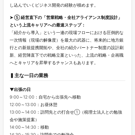
し込んでいくビジネス開発の経験が積めます。
➤ ⑤ 経営直下の「営業戦略・全社アライアンス制度設計」
という上流キャリアへの最速ステップ：
「紹介から導入」という一連の現場フローにおける圧倒的な
一次情報（現場の解像度）を最大の武器に、将来的に地方銀
行との新規提携開拓や、全社の紹介パートナー制度の設計刷
新、経営陣直下での戦略立案といった、上流の戦略・企画職
へとキャリアを昇華するチャンスもあります。
▍主な一日の業務
▼出張の日
9:00～12:00：自宅から出張先へ移動
12:00～13:00：お昼休憩
13:00～14:00：訪問先との打合せ①（税理士法人との勉強
会や施策提案）
14:00～14:30：移動
14:30～15:30：訪問先での勉強会