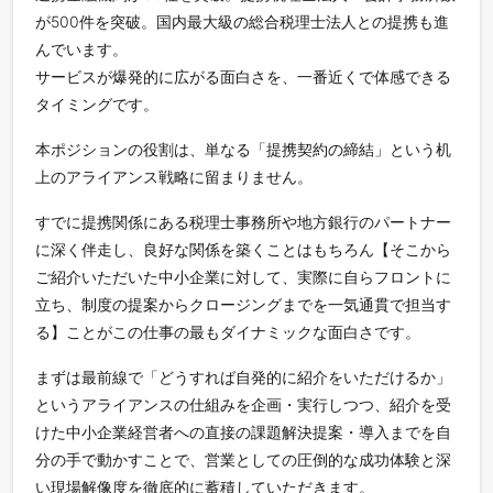
が500件を突破。国内最大級の総合税理士法人との提携も進
んでいます。
サービスが爆発的に広がる面白さを、一番近くで体感できる
タイミングです。
本ポジションの役割は、単なる「提携契約の締結」という机
上のアライアンス戦略に留まりません。
すでに提携関係にある税理士事務所や地方銀行のパートナー
に深く伴走し、良好な関係を築くことはもちろん【そこから
ご紹介いただいた中小企業に対して、実際に自らフロントに
立ち、制度の提案からクロージングまでを一気通貫で担当す
る】ことがこの仕事の最もダイナミックな面白さです。
まずは最前線で「どうすれば自発的に紹介をいただけるか」
というアライアンスの仕組みを企画・実行しつつ、紹介を受
けた中小企業経営者への直接の課題解決提案・導入までを自
分の手で動かすことで、営業としての圧倒的な成功体験と深
い現場解像度を徹底的に蓄積していただきます。