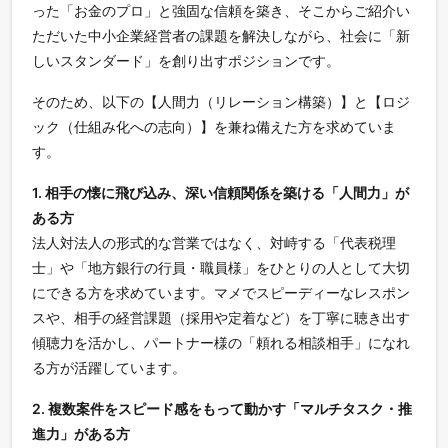
った「お金のプロ」と強固な信頼を築き、そこからご紹介い
ただいた中小企業経営者の課題を解決しながら、社会に「新
しいスタンダード」を創り出すポジションです。
そのため、以下の【人間力（リレーション構築）】と【ロジ
ック（仕組み化への志向）】を兼ね備えた方を求めていま
す。
1. 相手の懐に飛び込み、深い信頼関係を築ける「人間力」が
ある方
法人対法人の形式的な営業ではなく、対峙する「代表税理
士」や「地方銀行の行員・職員様」をひとりの人として大切
にできる方を求めています。マメでスピーディーなレスポン
スや、相手の経営課題（採用や定着など）を丁寧に聴き出す
傾聴力を活かし、パートナー様の「頼れる相談相手」になれ
る方が活躍しています。
2. 複数案件をスピード感をもって動かす「マルチタスク・推
進力」がある方