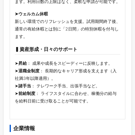
ます。利用日数の上限はなく、柔軟な申請が可能です。
➤ウェルカム休暇
新しい環境でのリフレッシュを支援。試用期間終了後、
通常の有給休暇とは別に「2日間」の特別休暇を付与し
ます。
▍資産形成・日々のサポート
➤
昇給
： 成果や成長をスピーディーに反映します。
➤
退職金制度
： 長期的なキャリア形成を支えます（入
社満3年以降適用）。
➤
諸手当
： テレワーク手当、出張手当など。
➤
前給制度
： ライフスタイルに合わせ、稼働分の給与
を給料日前に受け取ることが可能です。
企業情報