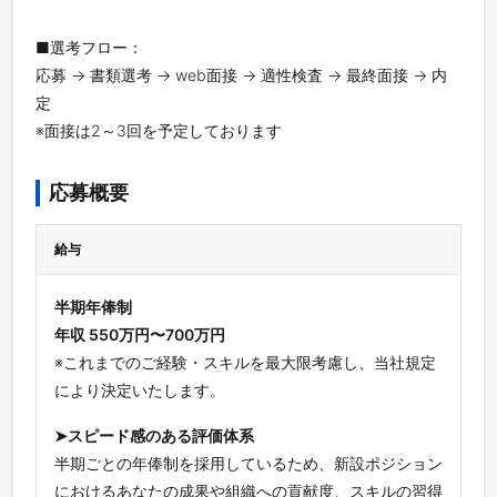
■選考フロー：
応募 → 書類選考 → web面接 → 適性検査 → 最終面接 → 内
定
※面接は2～3回を予定しております
応募概要
給与
半期年俸制
年収 550万円〜700万円
※これまでのご経験・スキルを最大限考慮し、当社規定
により決定いたします。
➤スピード感のある評価体系
半期ごとの年俸制を採用しているため、新設ポジション
におけるあなたの成果や組織への貢献度、スキルの習得