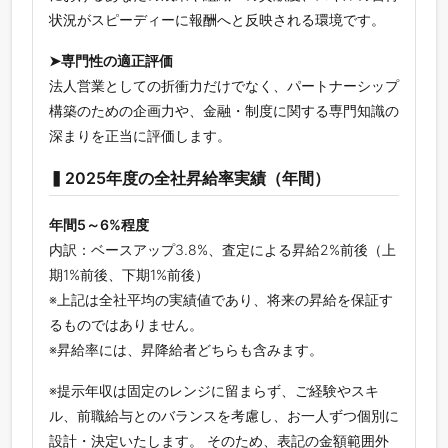
状況がスピーディーに報酬へと反映される環境です。
➤専門性の適正評価
法人営業としての折衝力だけでなく、パートナーシップ
構築のための企画力や、金融・制度に関する専門知識の
深まりを正当に評価します。
▍2025年度の全社昇給率実績（年間）
年間5～6%程度
内訳：ベースアップ3.8%、査定による昇給2%前後（上
期1%前後、下期1%前後）
※上記は全社平均の実績値であり、将来の昇給を保証す
るものではありません。
※昇給率には、昇降給者どちらも含みます。
※提示年収は固定のレンジに留まらず、ご経験やスキ
ル、前職給与とのバランスを考慮し、お一人ずつ個別に
設計・決定いたします。 そのため、表記の金額範囲外