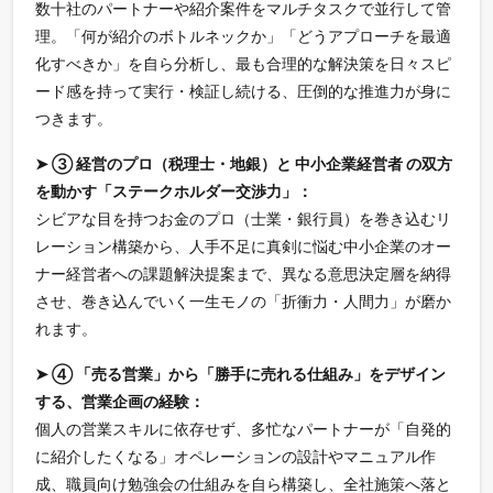
数十社のパートナーや紹介案件をマルチタスクで並行して管
理。「何が紹介のボトルネックか」「どうアプローチを最適
化すべきか」を自ら分析し、最も合理的な解決策を日々スピ
ード感を持って実行・検証し続ける、圧倒的な推進力が身に
つきます。
➤ ③ 経営のプロ（税理士・地銀）と 中小企業経営者 の双方
を動かす「ステークホルダー交渉力」：
シビアな目を持つお金のプロ（士業・銀行員）を巻き込むリ
レーション構築から、人手不足に真剣に悩む中小企業のオー
ナー経営者への課題解決提案まで、異なる意思決定層を納得
させ、巻き込んでいく一生モノの「折衝力・人間力」が磨か
れます。
➤ ④ 「売る営業」から「勝手に売れる仕組み」をデザイン
する、営業企画の経験：
個人の営業スキルに依存せず、多忙なパートナーが「自発的
に紹介したくなる」オペレーションの設計やマニュアル作
成、職員向け勉強会の仕組みを自ら構築し、全社施策へ落と