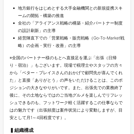
地方銀行をはじめとする大手金融機関との新規提携スキ
ームの開拓・構築の推進
全社の「アライアンス戦略の構築・紹介パートナー制度
の設計刷新」の主導
経営陣直下での「営業戦略・販売戦略（Go-To-Market戦
略）の企画・実行・改善」の主導
※全国のパートナー様のもとへ直接足を運ぶ「出張（日帰
り・宿泊）」もございます。現場で税理士やスタッフの方々
から「ベター・プレイスさんのおかげで顧問先が喜んでくれ
た」と直接「ありがとう」の声をいただけることは、このポ
ジションの大きなやりがいです。また、出張先での業務終了
後に、その土地ならではのご当地グルメを楽しんでリフレッ
シュできるのも、フットワーク軽く活躍するこの仕事ならで
はの魅力です（出張頻度は案件状況により変動しますが、目
安として月1～4回程度です）。
▍組織構成