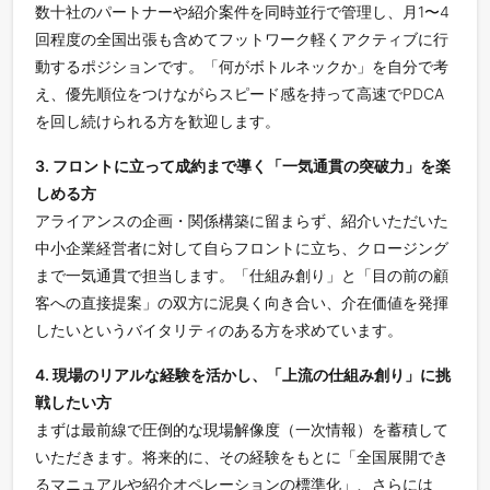
数十社のパートナーや紹介案件を同時並行で管理し、月1〜4
回程度の全国出張も含めてフットワーク軽くアクティブに行
動するポジションです。「何がボトルネックか」を自分で考
え、優先順位をつけながらスピード感を持って高速でPDCA
を回し続けられる方を歓迎します。
3. フロントに立って成約まで導く「一気通貫の突破力」を楽
しめる方
アライアンスの企画・関係構築に留まらず、紹介いただいた
中小企業経営者に対して自らフロントに立ち、クロージング
まで一気通貫で担当します。「仕組み創り」と「目の前の顧
客への直接提案」の双方に泥臭く向き合い、介在価値を発揮
したいというバイタリティのある方を求めています。
4. 現場のリアルな経験を活かし、「上流の仕組み創り」に挑
戦したい方
まずは最前線で圧倒的な現場解像度（一次情報）を蓄積して
いただきます。将来的に、その経験をもとに「全国展開でき
るマニュアルや紹介オペレーションの標準化」、さらには