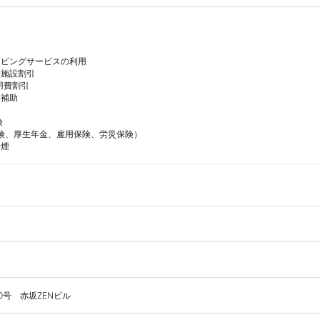
ピングサービスの利用

施設割引

費割引

補助



保険、厚生年金、雇用保険、労災保険）

煙 
0号　赤坂ZENビル