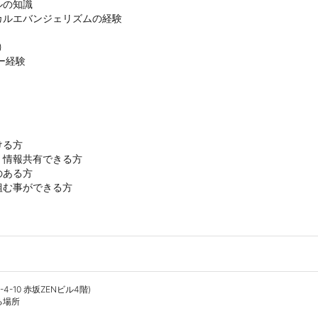
の知識

ルエバンジェリズムの経験



ー経験
る方

情報共有できる方

ある方

組む事ができる方
-10 赤坂ZENビル4階)

場所
