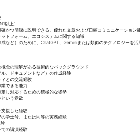


1以上）

確かつ簡潔に説明できる、優れた文章および口頭コミュニケーション能
ットフォーム、エコシステムに関する知識

など）のために、ChatGPT、Geminiまたは類似のテクノロジーを
概念の理解がある技術的なバックグラウンド

ル、ドキュメントなど）の作成経験

ィとの交流経験

業できる能力

定し対応するための積極的な姿勢

という意欲

支援した経験

の学士号、または同等の実務経験

験

での講演経験
