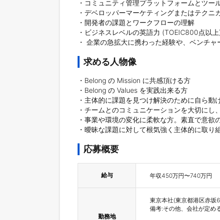
・コミュニティ管理プラットフォームとツール
・デベロッパーマーケティングまたはテクニカ
・開発者の課題とワークフローの理解

・ビジネスレベルの英語力 (TOEIC800点以上)
・ 企業の急拡大に携わった経験や、ベンチャ
求める人物像
・Belong の Mission に共感頂ける方

・Belong の Values を実践出来る方

・主体的に課題を見つけ解決のために自ら動け
・チームとのコミュニケーションを大切にし、
・事業や環境の変化に柔軟な方。素直で意欲の
・曖昧な課題に対して根気強く主体的に取り
応募概要
給与
東京本社(東京都港区赤坂6-4
備考:その他、会社が定める
勤務地