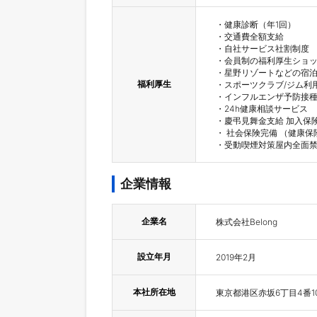
・健康診断（年1回）

・交通費全額支給

・自社サービス社割制度

・会員制の福利厚生ショッ
・星野リゾートなどの宿泊
福利厚生
・スポーツクラブ/ジム利用
・インフルエンザ予防接種
・24h健康相談サービス

・慶弔見舞金支給 加入保険
・ 社会保険完備 （健康
・受動喫煙対策屋内全面禁
企業情報
企業名
株式会社Belong
設立年月
2019年2月
本社所在地
東京都港区赤坂6丁目4番1