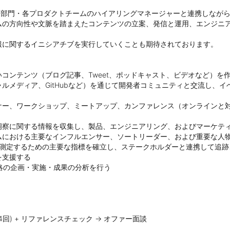
R 部門・各プロダクトチームのハイアリングマネージャーと連携しなが
ムの方向性や文脈を踏まえたコンテンツの立案、発信と運用、エンジニ
に関するイニシアチブを実行していくことも期待されております。

コンテンツ（ブログ記事、Tweet、ポッドキャスト、ビデオなど）を作
ルメディア、GitHubなど）を通じて開発者コミュニティと交流し、
ナー、ワークショップ、ミートアップ、カンファレンス（オンラインと
察に関する情報を収集し、製品、エンジニアリング、およびマーケティ
における主要なインフルエンサー、ソートリーダー、および重要な人物
を測定するための主要な指標を確立し、ステークホルダーと連携して追跡
支援する

略の企画・実施・成果の分析を行う

-4回) + リファレンスチェック -> オファー面談