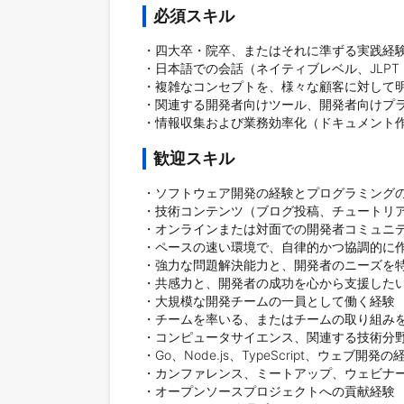
必須スキル
・四大卒・院卒、またはそれに準ずる実践経験
・日本語での会話（ネイティブレベル、JLPT N
・複雑なコンセプトを、様々な顧客に対して明
・関連する開発者向けツール、開発者向けプラ
・情報収集および業務効率化（ドキュメント作成
歓迎スキル
・ソフトウェア開発の経験とプログラミングの
・技術コンテンツ（ブログ投稿、チュートリア
・オンラインまたは対面での開発者コミュニテ
・ペースの速い環境で、自律的かつ協調的に作
・強力な問題解決能力と、開発者のニーズを特
・共感力と、開発者の成功を心から支援したい
・大規模な開発チームの一員として働く経験

・チームを率いる、またはチームの取り組みを
・コンピュータサイエンス、関連する技術分野
・Go、Node.js、TypeScript、ウェブ開発の経
・カンファレンス、ミートアップ、ウェビナー
・オープンソースプロジェクトへの貢献経験
