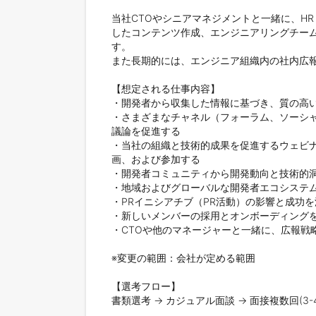
当社CTOやシニアマネジメントと一緒に、H
したコンテンツ作成、エンジニアリングチー
す。

また長期的には、エンジニア組織内の社内広報
【想定される仕事内容】

・開発者から収集した情報に基づき、質の高い
・さまざまなチャネル（フォーラム、ソーシャ
議論を促進する

・当社の組織と技術的成果を促進するウェビ
画、および参加する

・開発者コミュニティから開発動向と技術的洞
・地域およびグローバルな開発者エコシステム
・PRイニシアチブ（PR活動）の影響と成功
・新しいメンバーの採用とオンボーディングを
・CTOや他のマネージャーと一緒に、広報戦
※変更の範囲：会社が定める範囲

【選考フロー】

書類選考 -> カジュアル面談 -> 面接複数回(3