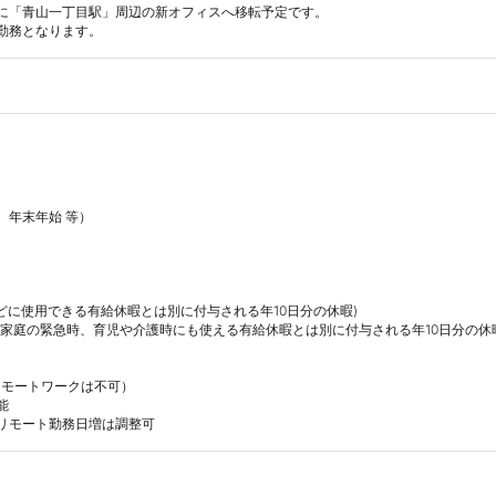
頃に「青山一丁目駅」周辺の新オフィスへ移転予定です。

勤務となります。
年末年始 等）

病時などに使用できる有給休暇とは別に付与される年10日分の休暇)

ncy休暇(家庭の緊急時、育児や介護時にも使える有給休暇とは別に付与される年10日分の休暇
モートワークは不可）



リモート勤務日増は調整可