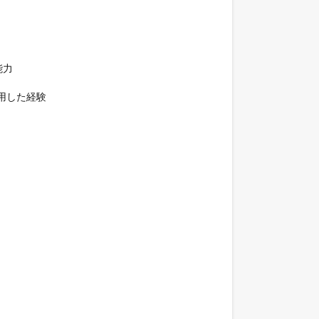
力

活用した経験