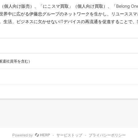
マ」（個人向け販売）、「にこスマ買取」（個人向け買取）、「Belong 
世界中に広がる伊藤忠グループのネットワークを生かし、リユーススマ
。生活、ビジネスに欠かせないITデバイスの再流通を促進することで、
点、派遣社員等を含む）
Powered by
-
サービストップ
-
プライバシーポリシー