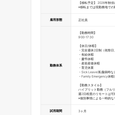
【移転予定】 2026年秋
※移転までは現勤務地での
雇用形態
正社員
【勤務時間】

9:00-17:30

【休日/休暇】

・完全週休2日制（祝祭日、
・有給休暇

・慶弔休暇

・産前産後休暇

勤務体系
・育児休業

・Sick Leave(私傷
・Family Emerge
【勤務スタイル】

ハイブリット勤務（フルリ
週2日程度のリモートは可能
※個別事情による一時的な
試用期間
3ヶ月