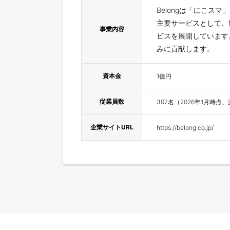
Belongは「にこス
主要サービスとして、
事業内容
ビスを展開しています
みに貢献します。
資本金
1億円
従業員数
307名（2026年1月時
企業サイトURL
https://belong.co.jp/