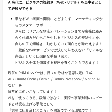
AI時代に、ビジネスの複雑さ（Web×リアル）を当事者とし
て経験ができる
単なるWeb画面の開発にとどまらず、マーケティングか
らカスタマーサポート、
さらにはリアルな物流オペレーションまでが密接に絡み
合う仕組みだからこそ生じる『ビジネスの複雑性』を、
自らの手で紐解き、動かしていく面白さが味わえます！
一般的なWebサービスでは決して味わえない『リアルな
商売』という圧倒的な手触り感と、
ビジネス全体を俯瞰する視座を養うこともできます！
現任のPdMメンバーは、日々の分析や意思決定に生成
AI（Claude Code / Gemini / Gemini Notebook / Notion AI
など）を
日常的に使いこなしています！
AIを「使ってみる」段階ではなく、実際の事業判断のスピー
ドと精度を上げる手段として
『実務に組み込むところ』を間近で学べる環境です！