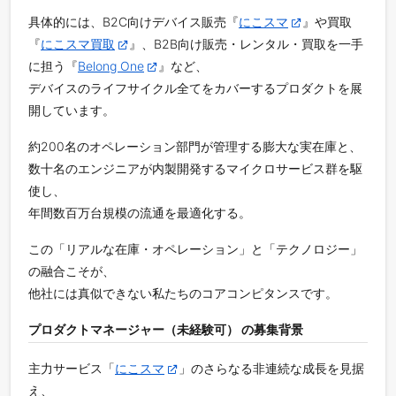
具体的には、B2C向けデバイス販売『
にこスマ
』や買取
『
にこスマ買取
』、B2B向け販売・レンタル・買取を一手
に担う『
Belong One
』など、
デバイスのライフサイクル全てをカバーするプロダクトを展
開しています。
約200名のオペレーション部門が管理する膨大な実在庫と、
数十名のエンジニアが内製開発するマイクロサービス群を駆
使し、
年間数百万台規模の流通を最適化する。
この「リアルな在庫・オペレーション」と「テクノロジー」
の融合こそが、
他社には真似できない私たちのコアコンピタンスです。
プロダクトマネージャー（未経験可） の募集背景
主力サービス「
にこスマ
」のさらなる非連続な成長を見据
え、