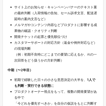
サイト上のお知らせ・キャンペーンバナーのテキスト案
の最終判断（入荷情報の告知、セール訴求文言、配送遅
延時の案内文言など）
メルマガやコンテンツ内容などプロダクトに影響する成
果物の確認・クオリティ判断
開発チケットの起票と優先順位づけ
カスタマーサポートの対応方針（返金や例外対応など）
の現場判断
（例：初期不良時にどこまでの要望に応えるか、AIの一
次回答をどう扱うかの方針判断）
中期（〜2年目）
初期で経験した日々の小さな意思決定の大半を、
1人で
も判断・実行できる状態
に
プロダクトオーナー視点をもって、複数の開発要望があ
る中で
「今どれを優先すべきか」を自分の仮説をもとに判断す