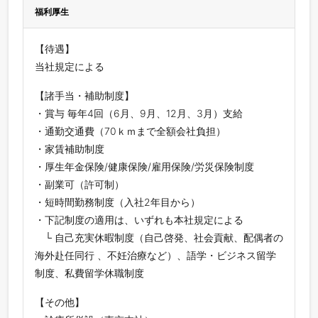
福利厚生
【待遇】
当社規定による
【諸⼿当・補助制度】
・賞与 毎年4回（6⽉、9⽉、12⽉、3⽉）⽀給
・通勤交通費（70ｋｍまで全額会社負担）
・家賃補助制度
・厚⽣年⾦保険/健康保険/雇⽤保険/労災保険制度
・副業可（許可制）
・短時間勤務制度（⼊社2年⽬から）
・下記制度の適⽤は、いずれも本社規定による
└ ⾃⼰充実休暇制度（⾃⼰啓発、社会貢献、配偶者の
海外赴任同⾏ 、不妊治療など）、語学・ビジネス留学
制度、私費留学休職制度
【その他】