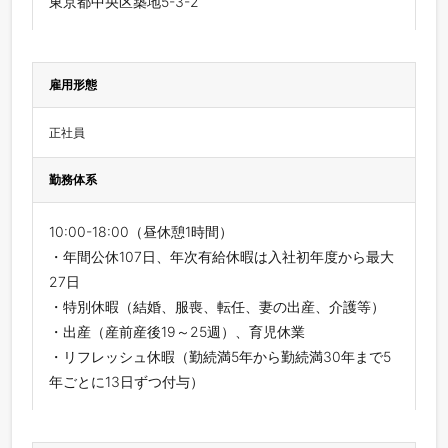
東京都中央区築地5-3-2
雇用形態
正社員
勤務体系
10:00-18:00（昼休憩1時間）
・年間公休107日、年次有給休暇は入社初年度から最大
27日
・特別休暇（結婚、服喪、転任、妻の出産、介護等）
・出産（産前産後19～25週）、育児休業
・リフレッシュ休暇（勤続満5年から勤続満30年まで5
年ごとに13日ずつ付与）