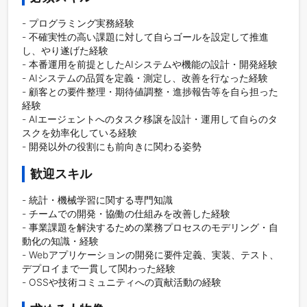
- プログラミング実務経験

- 不確実性の高い課題に対して自らゴールを設定して推進
し、やり遂げた経験

- 本番運用を前提としたAIシステムや機能の設計・開発経験

- AIシステムの品質を定義・測定し、改善を行なった経験

- 顧客との要件整理・期待値調整・進捗報告等を自ら担った
経験

- AIエージェントへのタスク移譲を設計・運用して自らのタ
スクを効率化している経験

- 開発以外の役割にも前向きに関わる姿勢
歓迎スキル
- 統計・機械学習に関する専門知識

- チームでの開発・協働の仕組みを改善した経験

- 事業課題を解決するための業務プロセスのモデリング・自
動化の知識・経験

- Webアプリケーションの開発に要件定義、実装、テスト、
デプロイまで一貫して関わった経験

- OSSや技術コミュニティへの貢献活動の経験