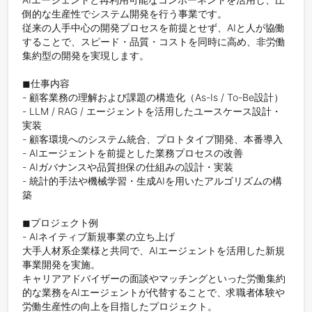
倒的な生産性でシステム開発を行う事業です。

従来の人手中心の開発プロセスを前提とせず、AIと人が協働
することで、スピード・品質・コストを同時に高め、非労働
集約型の開発を実現します。

◼︎仕事内容

- 顧客業務の理解および課題の構造化（As-Is / To-Be設計）

- LLM / RAG / エージェントを活用したユースケース設計・
実装

- 顧客環境へのシステム統合、プロトタイプ開発、本番導入

- AIエージェントを前提とした業務プロセスの改善

- AIガバナンスや品質担保の仕組みの設計・実装

- 統計的手法や機械学習・生成AIを用いたアルゴリズムの構
築

◼︎プロジェクト例

- AIネイティブ新規事業の立ち上げ

大手人材系企業様と共同で、AIエージェントを活用した新規
事業開発を実施。

キャリアアドバイザーの面談やマッチングといった労働集約
的な業務をAIエージェントが代替することで、求職者体験や
労働生産性の向上を目指したプロジェクト。
