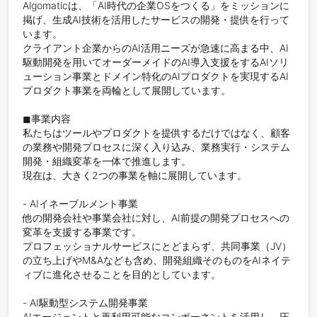
Algomaticは、「AI時代の企業OSをつくる」をミッションに
掲げ、生成AI技術を活用したサービスの開発・提供を行って
います。

クライアント企業からのAI活用ニーズが急速に高まる中、AI
駆動開発を用いてオーダーメイドのAI導入支援をするAIソリ
ューション事業とドメイン特化のAIプロダクトを実現するAI
プロダクト事業を両輪として展開しています。

◼︎事業内容

私たちはツールやプロダクトを提供するだけではなく、顧客
の業務や開発プロセスに深く入り込み、業務実行・システム
開発・組織変革を一体で推進します。

現在は、大きく2つの事業を軸に展開しています。

- AIイネーブルメント事業

他の開発会社や事業会社に対し、AI前提の開発プロセスへの
変革を支援する事業です。

プロフェッショナルサービスにとどまらず、共同事業（JV）
の立ち上げやM&Aなども含め、開発組織そのものをAIネイテ
ィブに進化させることを目的としています。

- AI駆動型システム開発事業

AIエージェントと再利用可能なコンポーネントを活用し、圧