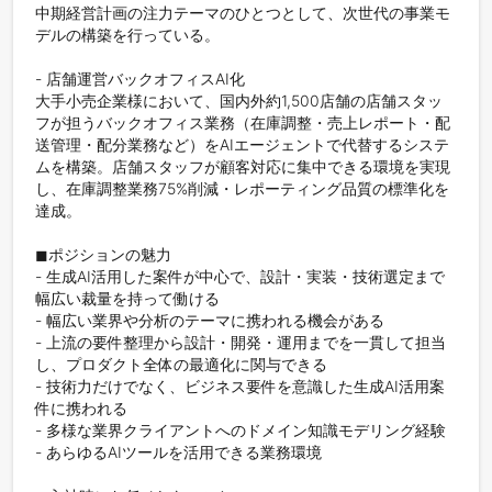
中期経営計画の注力テーマのひとつとして、次世代の事業モ
デルの構築を行っている。

- 店舗運営バックオフィスAI化

大手小売企業様において、国内外約1,500店舗の店舗スタッ
フが担うバックオフィス業務（在庫調整・売上レポート・配
送管理・配分業務など）をAIエージェントで代替するシステ
ムを構築。店舗スタッフが顧客対応に集中できる環境を実現
し、在庫調整業務75%削減・レポーティング品質の標準化を
達成。

◼︎ポジションの魅力

- 生成AI活用した案件が中心で、設計・実装・技術選定まで
幅広い裁量を持って働ける

- 幅広い業界や分析のテーマに携われる機会がある

- 上流の要件整理から設計・開発・運用までを一貫して担当
し、プロダクト全体の最適化に関与できる

- 技術力だけでなく、ビジネス要件を意識した生成AI活用案
件に携われる

- 多様な業界クライアントへのドメイン知識モデリング経験

- あらゆるAIツールを活用できる業務環境
