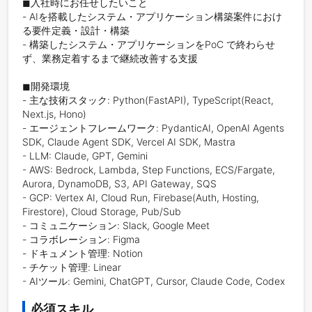
◼︎入社時にお任せしたいこと

- AIを搭載したシステム・アプリケーション構築案件におけ
る要件定義・設計・構築

- 構築したシステム・アプリケーションをPoC で終わらせ
ず、業務定着するまで継続改善する支援

◼︎開発環境

- 主な技術スタック: Python(FastAPI), TypeScript(React, 
Next.js, Hono)

- エージェントフレームワーク: PydanticAI, OpenAI Agents 
SDK, Claude Agent SDK, Vercel AI SDK, Mastra

- LLM: Claude, GPT, Gemini

- AWS: Bedrock, Lambda, Step Functions, ECS/Fargate, 
Aurora, DynamoDB, S3, API Gateway, SQS

- GCP: Vertex AI, Cloud Run, Firebase(Auth, Hosting, 
Firestore), Cloud Storage, Pub/Sub

- コミュニケーション: Slack, Google Meet

- コラボレーション: Figma

- ドキュメント管理: Notion

- チケット管理: Linear

- AIツール: Gemini, ChatGPT, Cursor, Claude Code, Codex
必須スキル