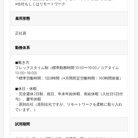
※出社もしくはリモートワーク
雇用形態
正社員
勤務体系
◼︎働き方

フレックスタイム制（標準勤務時間:10:00〜19:00／コアタイム
13:00~16:00)

┗標準労働時間：1日8時間（※月間所定労働時間：160時間前後）

◼︎休日・休暇

・完全週休2日制、祝日、年末年始休暇、有給休暇（入社日5日付
与）、慶弔休暇

・原則出社（原則出社ですが、リモートワークを柔軟に取り入れ
ています。）
試用期間