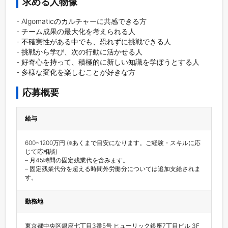
求める人物像
- Algomaticのカルチャーに共感できる方

- チーム成果の最大化を考えられる人

- 不確実性がある中でも、恐れずに挑戦できる人

- 挑戦から学び、次の行動に活かせる人

- 好奇心を持って、積極的に新しい知識を学ぼうとする人

- 多様な変化を楽しむことが好きな方
応募概要
給与
600~1200万円 (※あくまで目安になります。ご経験・スキルに応
じて応相談)

– 月45時間の固定残業代を含みます。

– 固定残業代分を超える時間外労働分については追加支給されま
す。
勤務地
東京都中央区銀座七丁目3番5号 ヒューリック銀座7丁目ビル 3F
