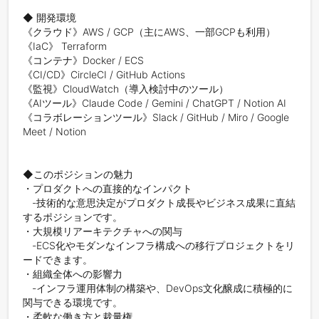
◆ 開発環境

《クラウド》AWS / GCP（主にAWS、一部GCPも利用）

《IaC》 Terraform

《コンテナ》Docker / ECS

《CI/CD》CircleCI / GitHub Actions

《監視》CloudWatch（導入検討中のツール）

《AIツール》Claude Code / Gemini / ChatGPT / Notion AI

《コラボレーションツール》Slack / GitHub / Miro / Google 
Meet / Notion

◆このポジションの魅力

・プロダクトへの直接的なインパクト

　‐技術的な意思決定がプロダクト成長やビジネス成果に直結
するポジションです。

・大規模リアーキテクチャへの関与

　‐ECS化やモダンなインフラ構成への移行プロジェクトをリ
ードできます。

・組織全体への影響力

　‐インフラ運用体制の構築や、DevOps文化醸成に積極的に
関与できる環境です。

・柔軟な働き方と裁量権
