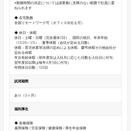
※勤務時間の決定については諸業務に支障のない範囲で社員に委
ねられます

◆ 在宅勤務

全国リモートワーク可（オフィス出社も可）

◆ 休日・休暇

休日：土曜・日曜（完全週休2日）、国民の祝日、年末年始
（12/29～1/3）、夏季休暇（会社が定める日数）

休暇：育児休業等法律の定めによる休暇、慶弔休暇その他会社が
定める休暇

年次有給休暇（初年度目は入社月に応じた日数を入社日に付与、
翌年度目以降は毎年4月1日に付与）

年間休日日数：125日
試用期間
あり（3ヶ月）
福利厚生
◆ 各種保険

雇用保険 / 労災保険 / 健康保険 / 厚生年金保険
