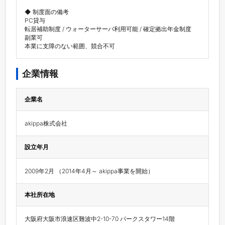
◆ 制度面の備考

PC貸与

転居補助制度 / ウォーターサーバ利用可能 / 確定拠出年金制度

副業可

本業に支障のない範囲、競合不可
企業情報
企業名
akippa株式会社
設立年月
2009年2月 （2014年4月～ akippa事業を開始）
本社所在地
大阪府大阪市浪速区難波中2-10-70 パークスタワー14階