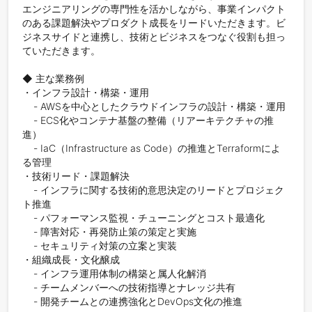
エンジニアリングの専門性を活かしながら、事業インパクト
のある課題解決やプロダクト成長をリードいただきます。ビ
ジネスサイドと連携し、技術とビジネスをつなぐ役割も担っ
ていただきます。

◆ 主な業務例

・インフラ設計・構築・運用

    - AWSを中心としたクラウドインフラの設計・構築・運用

    - ECS化やコンテナ基盤の整備（リアーキテクチャの推
進）

    - IaC（Infrastructure as Code）の推進とTerraformによ
る管理

・技術リード・課題解決

    - インフラに関する技術的意思決定のリードとプロジェク
ト推進

    - パフォーマンス監視・チューニングとコスト最適化

    - 障害対応・再発防止策の策定と実施

    - セキュリティ対策の立案と実装

・組織成長・文化醸成

    - インフラ運用体制の構築と属人化解消

    - チームメンバーへの技術指導とナレッジ共有

    - 開発チームとの連携強化とDevOps文化の推進
