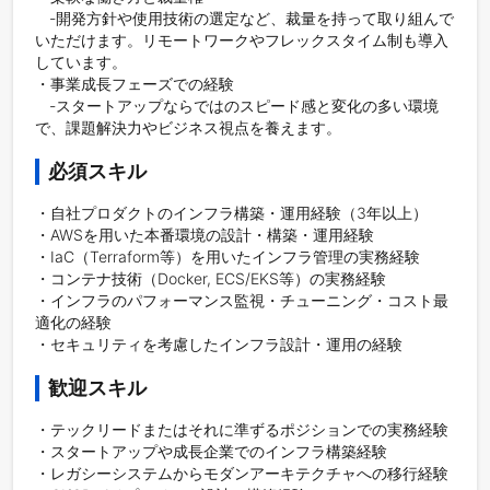
　‐開発方針や使用技術の選定など、裁量を持って取り組んで
いただけます。リモートワークやフレックスタイム制も導入
しています。

・事業成長フェーズでの経験

　‐スタートアップならではのスピード感と変化の多い環境
で、課題解決力やビジネス視点を養えます。
必須スキル
・自社プロダクトのインフラ構築・運用経験（3年以上）

・AWSを用いた本番環境の設計・構築・運用経験

・IaC（Terraform等）を用いたインフラ管理の実務経験

・コンテナ技術（Docker, ECS/EKS等）の実務経験

・インフラのパフォーマンス監視・チューニング・コスト最
適化の経験

・セキュリティを考慮したインフラ設計・運用の経験
歓迎スキル
・テックリードまたはそれに準ずるポジションでの実務経験

・スタートアップや成長企業でのインフラ構築経験

・レガシーシステムからモダンアーキテクチャへの移行経験
