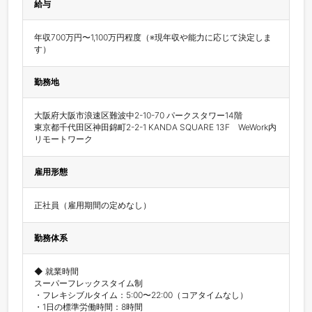
給与
年収700万円〜1,100万円程度（※現年収や能力に応じて決定しま
す）
勤務地
大阪府大阪市浪速区難波中2-10-70 パークスタワー14階

東京都千代田区神田錦町2-2-1 KANDA SQUARE 13F　WeWork内

リモートワーク
雇用形態
正社員（雇用期間の定めなし）
勤務体系
◆ 就業時間

スーパーフレックスタイム制

・フレキシブルタイム：5:00〜22:00（コアタイムなし）

・1日の標準労働時間：8時間
