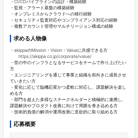
・CI/CDパイプラインの設計・構築経験

・監視・アラート基盤の構築経験

・オンプレミスからクラウドへの移行経験

・セキュリティ監査対応やコンプライアンス対応の経験

・複数アカウント管理やマルチリージョン構成の経験
求める人物像
・akippaのMission・Vision・Valueに共感できる方

　　https://akippa.co.jp/corporate/value/

・世の中のインフラとなるサービスをチームで作り上げたい
方

・エンジニアリングを通じて事業と組織を前向きに成長させ
ていきたい方

・変化に応じて臨機応変かつ柔軟に対応し、課題解決を楽し
める方

・部門を超えた多様なステークホルダーと積極的に連携し、
課題解決やプロダクト改善に向けて周囲を巻き込める方

・技術的負債の解消や運用改善に意欲的に取り組める方
応募概要