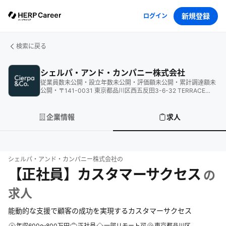
新規登録
ログイン
検索に戻る
シェルパ・アンド・カンパニー株式会社
従業員数
未公開
・
設立年数
未公開
・
評価額
未公開
・
累計調達額
未
公開
・
〒141-0031 東京都品川区西五反田3-6-32 TERRACE
SITE GOTANDA 1F
企業情報
求人
シェルパ・アンド・カンパニー株式会社
の
【正社員】カスタマーサクセス
の
求人
能動的な支援で顧客の成功を実現するカスタマーサクセス
年収600～800万円
正社員
一部リモート可
東京都品川区