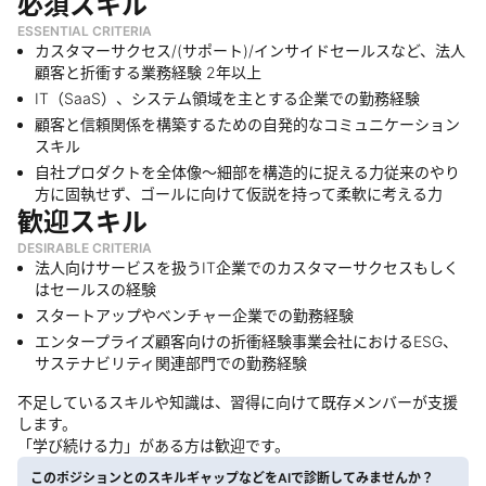
必須スキル
ESSENTIAL CRITERIA
カスタマーサクセス/(サポート)/インサイドセールスなど、法人
顧客と折衝する業務経験 2年以上
IT（SaaS）、システム領域を主とする企業での勤務経験
顧客と信頼関係を構築するための自発的なコミュニケーション
スキル
自社プロダクトを全体像～細部を構造的に捉える力従来のやり
方に固執せず、ゴールに向けて仮説を持って柔軟に考える力
歓迎スキル
DESIRABLE CRITERIA
法人向けサービスを扱うIT企業でのカスタマーサクセスもしく
はセールスの経験
スタートアップやベンチャー企業での勤務経験
エンタープライズ顧客向けの折衝経験事業会社におけるESG、
サステナビリティ関連部門での勤務経験
不足しているスキルや知識は、習得に向けて既存メンバーが支援
します。
「学び続ける力」がある方は歓迎です。
このポジションとのスキルギャップなどをAIで診断してみませんか？