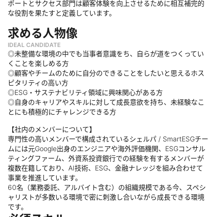
ポートとサクセス部門は顧客体験を向上させるために相互補完的
な役割を果たすと定義しています。
求める人物像
IDEAL CANDIDATE
◎未整備な環境の中でも当事者意識をち、自らが道をつくってい
くことを楽しめる方
◎顧客やチームのために自分のできることをしたいと思えるホス
ピタリティの高い方
◎ESG・サステナビリティ領域に興味関心がある方
◎自身のキャリアやスキルに対して成長意欲を持ち、未経験なこ
とにも積極的にチャレンジできる方
【社内のメンバーについて】
専門性の高いメンバーで構成されているシェルパ / SmartESGチー
ムには元Google出身のエンジニアや海外評価機関、ESGコンサル
ティングファーム、外資系投資銀行での経験を有するメンバーが
複数在籍しており、AI技術、ESG、金融ナレッジを組み合わせて
事業を推進しています。
60名（業務委託、アルバイト含む）の組織規模である今、スペシ
ャリストが多数いる環境で密に刺激し合いながら成長できる環境
です。