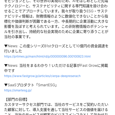
をビジョンとし、その世界の実現のため、AIをはじめとした先端
テクノロジーと、サステナビリティに関する専門知識を掛け合わ
せることでアプローチしています。我々が取り扱うESG・サステ
ナビリティ情報は、財務情報のように数値化できないことから指
標化や価値判断が困難である一方、中長期的に企業活動に大きな
影響を及ぼすと考えられています。この非財務情報のポテンシャ
ルを引き出し、持続的な社会実現のために企業に寄り添うことが
当社の事業です。
▼News: この度シリーズB1stクローズとして10億円の資金調達を
行いました
https://prtimes.jp/main/html/rd/p/000000096.000100923.html
▼News: 当社をまるわかり！いただける記事がFast Growに掲載
中です
https://www.fastgrow.jp/articles/cierpa-deepreserach
▼SaaSプロダクト「SmartESG」
https://smartesg.jp/
【部門の目標】
カスタマーサクセス部門では、当社のサービスをご契約いただい
た顧客に対して、導入支援を通して当社サービスの価値を届ける
こと、当社のサービスが顧客のビジネスインフラとして欠かせな