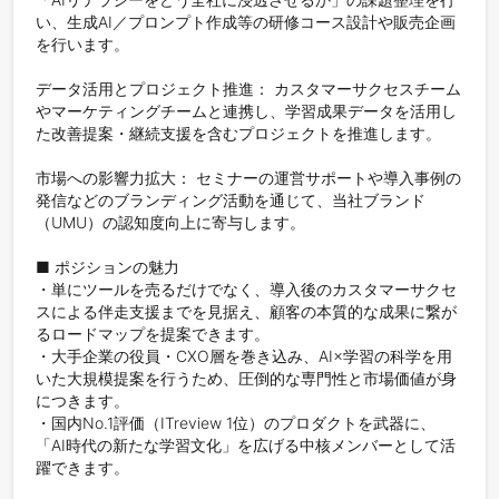
い、生成AI／プロンプト作成等の研修コース設計や販売企画
を行います。

データ活用とプロジェクト推進： カスタマーサクセスチーム
やマーケティングチームと連携し、学習成果データを活用し
た改善提案・継続支援を含むプロジェクトを推進します。

市場への影響力拡大： セミナーの運営サポートや導入事例の
発信などのブランディング活動を通じて、当社ブランド
（UMU）の認知度向上に寄与します。

■ ポジションの魅力

・単にツールを売るだけでなく、導入後のカスタマーサクセ
スによる伴走支援までを見据え、顧客の本質的な成果に繋が
るロードマップを提案できます。

・大手企業の役員・CXO層を巻き込み、AI×学習の科学を用
いた大規模提案を行うため、圧倒的な専門性と市場価値が身
につきます。

・国内No.1評価（ITreview 1位）のプロダクトを武器に、
「AI時代の新たな学習文化」を広げる中核メンバーとして活
躍できます。