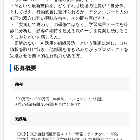
・AIという最新技術を、どうすれば現場の社員が「自分事」
として捉え、行動変容に繋げられるか。テクノロジーと人の
心理の双方に強い興味を持ち、その間を繋げる方。

・「実施して終わり」の研修ではなく、学習成果データを冷
静に分析し、顧客の期待を超える次の一手を提案し続けるこ
とにやりがいを感じる方。

・正解のない「AI活用の組織浸透」という難題に対し、自ら
情報を取りに行き、他部署を巻き込みながらプロジェクトを
応募概要
給与
500万円〜1,000万円（年俸制、インセンティブ別途）

勤務地
【東京】東京都新宿区新宿 4-1-6 JR新宿ミライナタワー 18階

【大阪】大阪府大阪市北区曽根崎新地1-13-22 御堂筋フロンティ