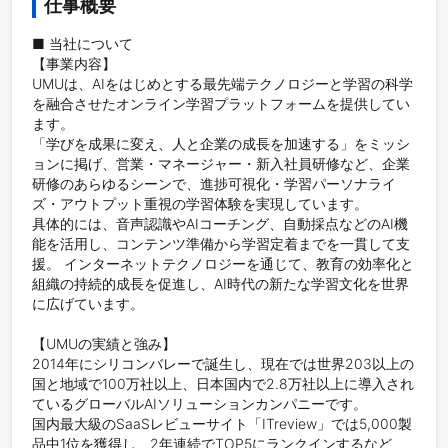
仕事概要
■ 当社について

【事業内容】

UMUは、AIをはじめとする最先端テクノロジーと学習の科学
を融合させたオンライン学習プラットフォームを提供してい
ます。

「学びを成果に変え、人と企業の成長を加速する」をミッシ
ョンに掲げ、営業・マネージャー・新入社員研修など、企業
研修のあらゆるシーンで、進捗可視化・学習パーソナライ
ズ・アウトプット重視の学習体験を実現しています。

具体的には、音声認識やAIコーチング、自動採点などのAI機
能を活用し、コンテンツ準備から学習定着までを一貫して支
援。 インターネットテクノロジーを通じて、教育の効率化と
組織の持続的成長を促進し、AI時代の新たな学習文化を世界
に広げています。

【UMUの実績と強み】

2014年にシリコンバレーで誕生し、現在では世界203以上の
国と地域で100万社以上、日本国内で2.8万社以上に導入され
ているグローバルAIソリューションカンパニーです。

国内最大級のSaaSレビューサイト「ITreview」では5,000製
品中1位を獲得し、2年連続でTOP5にランクインするなど、