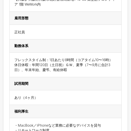
ア 1階 WeWork内
雇用形態
正社員
勤務体系
フレックスタイム制：1日あたり8時間（コアタイム10〜16時）

休日休暇：年間120日（土日祝）ＧＷ、夏季（7〜9月に合計3
日）、年末年始、慶弔、有給休暇
試用期間
あり（4ヶ月）
福利厚生
・MacBook／iPhoneなど業務に必要なデバイスを貸与

・リモートワーク制度
