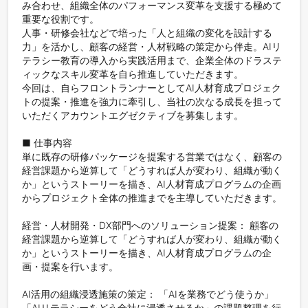
み合わせ、組織全体のパフォーマンス変革を支援する極めて
重要な役割です。

人事・研修会社などで培った「人と組織の変化を設計する
力」を活かし、顧客の経営・人材戦略の策定から伴走。AIリ
テラシー教育の導入から実践活用まで、企業全体のドラステ
ィックなスキル変革を自ら推進していただきます。

今回は、自らフロントランナーとしてAI人材育成プロジェク
トの提案・推進を強力に牽引し、当社の次なる成長を担って
いただくアカウントエグゼクティブを募集します。

■ 仕事内容

単に既存の研修パッケージを提案する営業ではなく、顧客の
経営課題から逆算して「どうすれば人が変わり、組織が動く
か」というストーリーを描き、AI人材育成プログラムの企画
からプロジェクト全体の推進までを主導していただきます。

経営・人材開発・DX部門へのソリューション提案： 顧客の
経営課題から逆算して「どうすれば人が変わり、組織が動く
か」というストーリーを描き、AI人材育成プログラムの企
画・提案を行います。

AI活用の組織浸透施策の策定： 「AIを業務でどう使うか」
「AIリテラシーをどう全社に浸透させるか」の課題整理を行