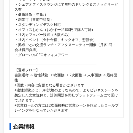
・シェアオフィスラウンジにて無料のドリンク＆スナックサービ
ス有

・健康診断（年1回）

・副業可（事前申請制）

・スタンディングデスク対応

・オフィスおかん（おかず一品100円で購入可能）

・社内カフェバー設置（大阪のみ）

・社内イベント（全社合宿、キックオフ、懇親会）

・拠点ごとの交流ランチ・アフタヌーンティー開催（月各1回・
会社費用負担）

・グローバルCEOオフィスアワー

━━━━━━━━━━━━━━━━━━━━━━━

【選考フロー】

書類選考 → 適性試験 →1次面接 → 2次面接 → 人事面接 → 最終面
接

※回数・内容は変更となる場合がございます

※適性試験とは：SPI試験のようなもので、よりビジネスシーンを
想定した文章読解と、計算問題を弊社プラットフォームにて受け
て頂きます。

※営業ロールの方には2次面接時に営業シーンを想定したロールプ
レイングを行なっていただきます
企業情報