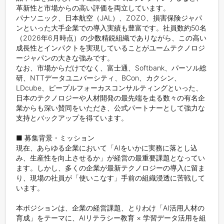
革新性と市場からの高い評価を両立しています。

パナソニック、日本航空（JAL）、ZOZO、損害保険ジャパ
ンといった大手企業での導入実績も豊富です。社員数約50名
（2026年6月時点）の少数精鋭組織でありながら、この高い
成長性とインパクトを実現していることがユームテクノロジ
ージャパンの大きな強みです。

なお、市場からだけでなく、富士通、Softbank、パーソル総
研、NTTデータユニバーシティ、BCon、カクシン、
LDcube、ピープルフォーカスコンサルティングといった、
日本のテクノロジーや人材開発の最先端を走る数々の有名企
業からも深い賛同をいただき、公式パートナーとして強力な
支持とバックアップを得ています。

■ 募集背景・ミッション

現在、あらゆる企業において「AIをいかに実務に落とし込
み、生産性を向上させるか」が経営の最重要課題となってい
ます。しかし、多くの企業が最新テクノロジーの導入に留ま
り、現場の社員が「使いこなす」手前の組織浸透に苦戦して
います。

本ポジションは、企業の経営課題、とりわけ「AI活用人材の
育成」をテーマに、AIリテラシー教育 × 学習データ活用を組