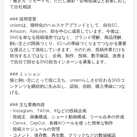
- 働き方: リモート可。ただし撮影・企画会議など必要に応じ
て出社相談

### 採用背景

uniamは、猫特化のヘルスケアブランドとして、自社EC、
Amazon、Rakuten、卸を中心に成長しています。今後は、
SNSを単なる投稿場所ではなく、ブランド理解、商品理解、
飼い主との関係づくり、ECへの導線づくりまでつながる重要
な接点として強化していきます。そのため、投稿作業だけを
担当する人ではなく、企画、制作、投稿、数字確認、改善ま
で自分で回せるSNS担当インターンを募集します。

### ミッション

猫と飼い主にとって役に立ち、uniamらしさが伝わるSNSコ
ンテンツを継続的に生み出し、認知、信頼、購入導線につな
げる。

### 主な業務内容

- Instagram、TikTok、Xなどの投稿企画

- 投稿文、画像構成、ショート動画構成、リール台本の作成

- Canva、CapCut、各種AIツールを使った簡単な制作

- 投稿スケジュールの管理

- コメント、保存数、再生数、クリックなどの数値確認
