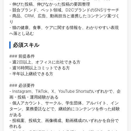
- 伸びた投稿、伸びなかった投稿の要因整理

- 競合ブランド、ペット領域、D2CブランドのSNSリサーチ

- 商品、CRM、広告、動画担当と連携したコンテンツ案づく
り

- 猫の健康、食事、ケアに関する情報を、わかりやすい表現
へ落とし込む
必須スキル
### 前提条件

- 週2日以上、オフィスに出社できる方

- 週16時間以上コミットできる方

- 半年以上継続できる方

### 必須要件

- Instagram、TikTok、X、YouTube Shortsのいずれかで、企
画・投稿・運用経験がある

- 個人アカウント、サークル、学生団体、アルバイト、イン
ターン、業務委託などで、継続的にコンテンツを作った経験
がある

- 投稿案、投稿文、画像構成、動画構成のいずれかを自分で
作れる
