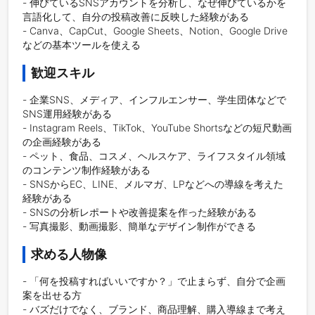
- 伸びているSNSアカウントを分析し、なぜ伸びているかを
言語化して、自分の投稿改善に反映した経験がある

- Canva、CapCut、Google Sheets、Notion、Google Drive
などの基本ツールを使える
歓迎スキル
- 企業SNS、メディア、インフルエンサー、学生団体などで
SNS運用経験がある

- Instagram Reels、TikTok、YouTube Shortsなどの短尺動画
の企画経験がある

- ペット、食品、コスメ、ヘルスケア、ライフスタイル領域
のコンテンツ制作経験がある

- SNSからEC、LINE、メルマガ、LPなどへの導線を考えた
経験がある

- SNSの分析レポートや改善提案を作った経験がある

- 写真撮影、動画撮影、簡単なデザイン制作ができる
求める人物像
- 「何を投稿すればいいですか？」で止まらず、自分で企画
案を出せる方

- バズだけでなく、ブランド、商品理解、購入導線まで考え