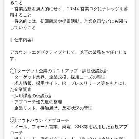
ること

・営業活動を属人的にせず、CRMや営業ログにナレッジを蓄
積すること

・将来的には、初回商談や提案活動、営業企画などにも関与
していくこと

〖仕事内容〗

アカウントエグゼクティブとして、以下の業務をお任せしま
す。

① ターゲット企業のリストアップ・課題仮説設計

・ターゲット業界、企業規模、採用ニーズの整理

・求人情報、採用サイト、IR、プレスリリース等をもとにし
た企業調査

・採用課題の仮説設計

・アプローチ優先度の整理

・企業リスト、接触履歴、反応状況の管理

② アウトバウンドアプローチ

・メール、フォーム営業、架電、SNS等を活用した新規アプ
ローチ

・過去リード、資料ダウンロード、問い合わせ企業への掘り