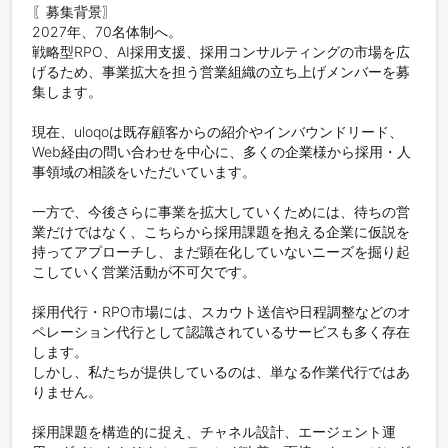
〖募集背景〗

2027年、70名体制へ。

戦略型RPO、AI採用支援、採用コンサルティングの市場を広
げるため、事業拡大を担う営業組織の立ち上げメンバーを募
集します。

現在、uloqoは既存顧客からの紹介やインバウンドリード、
Web経由の問い合わせを中心に、多くの企業様から採用・人
事領域の相談をいただいています。

一方で、今後さらに事業を拡大していくためには、待ちの営
業だけではなく、こちらから採用課題を抱える企業に仮説を
持ってアプローチし、まだ顕在化していないニーズを掘り起
こしていく営業活動が不可欠です。

採用代行・RPO市場には、スカウト送信や日程調整などのオ
ペレーション代行として認識されているサービスも多く存在
します。

しかし、私たちが提供しているのは、単なる作業代行ではあ
りません。

採用課題を構造的に捉え、チャネル設計、エージェント運