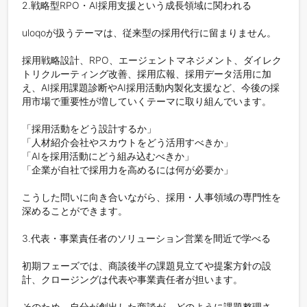
2.戦略型RPO・AI採用支援という成長領域に関われる

uloqoが扱うテーマは、従来型の採用代行に留まりません。

採用戦略設計、RPO、エージェントマネジメント、ダイレク
トリクルーティング改善、採用広報、採用データ活用に加
え、AI採用課題診断やAI採用活動内製化支援など、今後の採
用市場で重要性が増していくテーマに取り組んでいます。

「採用活動をどう設計するか」

「人材紹介会社やスカウトをどう活用すべきか」

「AIを採用活動にどう組み込むべきか」

「企業が自社で採用力を高めるには何が必要か」

こうした問いに向き合いながら、採用・人事領域の専門性を
深めることができます。

3.代表・事業責任者のソリューション営業を間近で学べる

初期フェーズでは、商談後半の課題見立てや提案方針の設
計、クロージングは代表や事業責任者が担います。

そのため、自分が創出した商談が、どのように課題整理さ