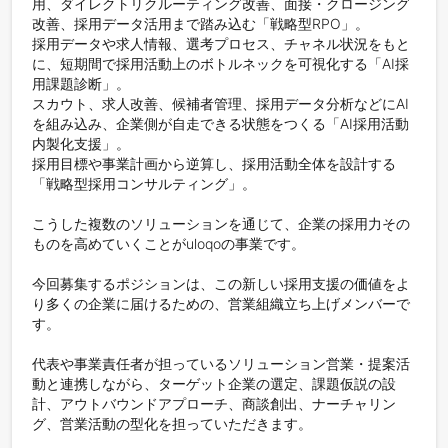
用、ダイレクトリクルーティング改善、面接・クロージング
改善、採用データ活用まで踏み込む「戦略型RPO」。

採用データや求人情報、選考プロセス、チャネル状況をもと
に、短期間で採用活動上のボトルネックを可視化する「AI採
用課題診断」。

スカウト、求人改善、候補者管理、採用データ分析などにAI
を組み込み、企業側が自走できる状態をつくる「AI採用活動
内製化支援」。

採用目標や事業計画から逆算し、採用活動全体を設計する
「戦略型採用コンサルティング」。

こうした複数のソリューションを通じて、企業の採用力その
ものを高めていくことがuloqoの事業です。

今回募集するポジションは、この新しい採用支援の価値をよ
り多くの企業に届けるための、営業組織立ち上げメンバーで
す。

代表や事業責任者が担っているソリューション営業・提案活
動と連携しながら、ターゲット企業の選定、課題仮説の設
計、アウトバウンドアプローチ、商談創出、ナーチャリン
グ、営業活動の型化を担っていただきます。
