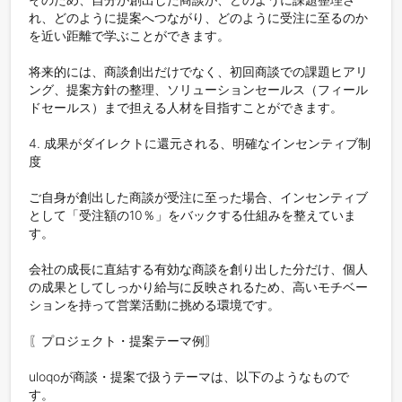
れ、どのように提案へつながり、どのように受注に至るのか
を近い距離で学ぶことができます。

将来的には、商談創出だけでなく、初回商談での課題ヒアリ
ング、提案方針の整理、ソリューションセールス（フィール
ドセールス）まで担える人材を目指すことができます。

4. 成果がダイレクトに還元される、明確なインセンティブ制
度

ご自身が創出した商談が受注に至った場合、インセンティブ
として「受注額の10％」をバックする仕組みを整えていま
す。

会社の成長に直結する有効な商談を創り出した分だけ、個人
の成果としてしっかり給与に反映されるため、高いモチベー
ションを持って営業活動に挑める環境です。

〖プロジェクト・提案テーマ例〗

uloqoが商談・提案で扱うテーマは、以下のようなもので
す。
