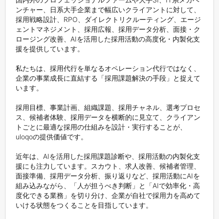
ンチャー、日系大手企業まで幅広いクライアントに対して、
採用戦略設計、RPO、ダイレクトリクルーティング、エージ
ェントマネジメント、採用広報、採用データ分析、面接・ク
ロージング改善、AIを活用した採用活動の高度化・内製化支
援を提供しています。

私たちは、採用代行を単なるオペレーション代行ではなく、
企業の事業成長に直結する「採用課題解決の手段」と捉えて
います。

採用目標、事業計画、組織課題、採用チャネル、選考プロセ
ス、候補者体験、採用データを横断的に見立て、クライアン
トごとに最適な採用の仕組みを設計・実行することが、
uloqoの提供価値です。

近年は、AIを活用した採用課題診断や、採用活動の内製化支
援にも注力しています。スカウト、求人改善、候補者管理、
面接準備、採用データ分析、振り返りなど、採用活動にAIを
組み込みながら、「人が担うべき判断」と「AIで効率化・高
度化できる業務」を切り分け、企業が自社で採用力を高めて
いける状態をつくることを目指しています。
