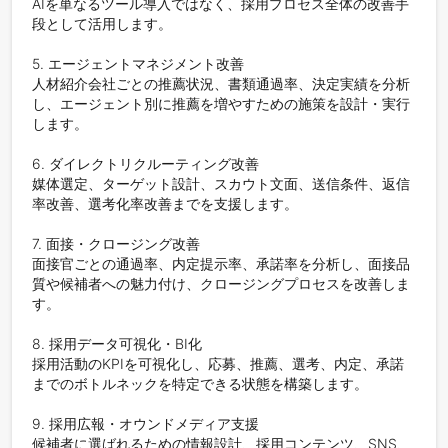
AIを単なるツール導入ではなく、採用プロセス全体の改善手
段として活用します。

5. エージェントマネジメント改善

人材紹介会社ごとの推薦状況、書類通過率、決定実績を分析
し、エージェント別に推薦を増やすための施策を設計・実行
します。

6. ダイレクトリクルーティング改善

媒体選定、ターゲット設計、スカウト文面、送信条件、返信
率改善、選考化率改善までを支援します。

7. 面接・クロージング改善

面接官ごとの通過率、内定提示率、承諾率を分析し、面接品
質や候補者への魅力付け、クロージングプロセスを改善しま
す。

8. 採用データ可視化・BI化

採用活動のKPIを可視化し、応募、推薦、選考、内定、承諾
までのボトルネックを特定できる状態を構築します。

9. 採用広報・オウンドメディア支援

候補者に選ばれるための情報設計、採用コンテンツ、SNS、