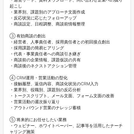
起こし

・業界別、課題別のアプローチ文面作成

・反応状況に応じたフォローアップ

・商談設定、日程調整、商談前情報整理

③ 有効商談の創出

・経営者、人事責任者、採用責任者との初回接点創出

・採用課題の簡易ヒアリング

・代表・事業責任者への商談引き継ぎ

・商談前の企業情報、課題仮説の共有

・商談後のネクストアクション管理

④ CRM運用・営業活動の型化

・接触履歴、返信内容、商談化状況のCRM入力

・業界別、役職別、課題別の反応分析

・トークスクリプト、メール文面、フォーム文面の改善

・営業活動の週次振り返り

・アウトバウンド営業のナレッジ蓄積

⑤ 将来的にお任せしたい業務

・ウェビナー、ホワイトペーパー、記事等を活用したナーチ
ャリング施策
