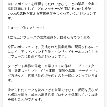
単にアポイントを獲得するだけではなく、どの業界・企業・
採用課題に対して、どのメッセージが刺さるのかを検証し、
uloqoの成長を支える営業基盤をつくっていくポジションで
す。

〖uloqoで働くメリット〗

1.立ち上げフェーズの営業組織を、自分たちでつくれる

今回のポジションは、完成された営業組織に配属されるので
はなく、アウトバウンド営業・インサイドセールスの立ち上
げフェーズに参画するポジションです。

ターゲット業界の選定、企業リストの作成、アプローチ文
面、架電スクリプト、CRM運用、商談化基準、ナーチャリン
グ方法など、営業活動の型そのものを一緒につくっていきま
す。

決められたトークを読み上げる営業ではなく、反応を見なが
ら仮説を磨き、成果の出る営業プロセスを構築していく経験
を積むことができます。
