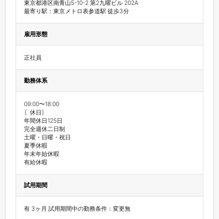
東京都港区南青山5-10-2 第2九曜ビル 202A

最寄り駅：東京メトロ表参道駅 徒歩3分
雇用形態
正社員
勤務体系
09:00〜18:00

〖休日〗

年間休日125日

完全週休二日制

土曜・日曜・祝日

夏季休暇

年末年始休暇

有給休暇
試用期間
有 3ヶ月 試用期間中の勤務条件：変更無