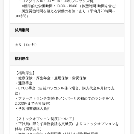
　 - コアタイム10：00 〜 14：00のフレックス制。

　　※標準的な労働時間：10:00～19:00 （休憩時間1時間を含む)

　 - 所定労働時間を超える労働の有無：あり（平均月20時間～
30時間）
試用期間
あり（3か月）
福利厚生
【福利厚生】

・健康保険・厚生年金・雇用保険・労災保険

・通勤手当

・BYOD手当（自前パソコンを使う場合、購入代金を月額で支
給）

・ファーストランチ支援(各メンバーとの初めてのランチを1人
2,000円まで会社負担)

・学習用書籍購入負担

【ストックオプション制度について】

・正社員に限らず業務委託も貢献度によりストックオプションを
付与（実績あり）

・半年ごとに付与／金額固定／M&Aも権利行使可能
