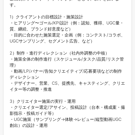
す。

1）クライアントの目標設計・施策設計

・ヒアリング〜ゴール/KPI設計（例：認知、獲得、UGC量・
質、継続、ブランド好意度など）

・目的に合わせた施策選定・企画（例：コンテスト/コラボ、
UGCサンプリング、セグメント広告、など）

2）制作・進行ディレクション（社内外調整の中核）

・施策全体の制作進行（スケジュール/タスク/品質/リスク管
理）

・動画/LP/バナー/告知クリエイティブ/応募要項などの制作
ディレクション

・デザイナー、営業、CS、提携先、キャスティング、クリエ
イター等の調整・推進

3）クリエイター施策の実行・運用

・クリエイター選定/アサイン、投稿設計（台本・構成案・撮
影指示・投稿ガイド等）

・UGC施策（サンプリング→体験→レビュー/縦型動画UGC
創出）の設計・運用
