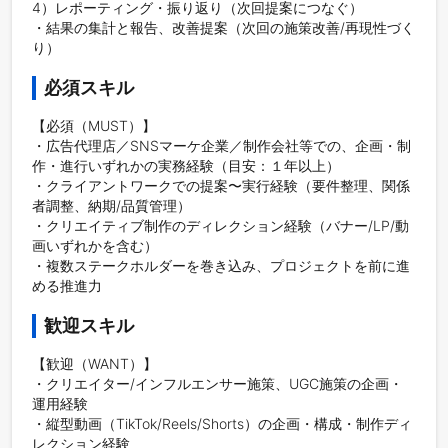
4）レポーティング・振り返り（次回提案につなぐ）

・結果の集計と報告、改善提案（次回の施策改善/再現性づく
り）
必須スキル
【必須（MUST）】

・広告代理店／SNSマーケ企業／制作会社等での、企画・制
作・進行いずれかの実務経験（目安：１年以上）

・クライアントワークでの提案〜実行経験（要件整理、関係
者調整、納期/品質管理）

・クリエイティブ制作のディレクション経験（バナー/LP/動
画いずれかを含む）

・複数ステークホルダーを巻き込み、プロジェクトを前に進
める推進力
歓迎スキル
【歓迎（WANT）】

・クリエイター/インフルエンサー施策、UGC施策の企画・
運用経験

・縦型動画（TikTok/Reels/Shorts）の企画・構成・制作ディ
レクション経験
