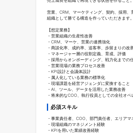
売上成長を組織で再現できる状態を作ること。
営業、CRM、マーケティング、契約、採用、
組織として勝てる構造を作っていただきます。
【想定業務】

・営業組織の生産性改善

・CRM、マーケ、営業の連携強化

・商談化率、成約率、追客率、歩留まりの改善
・マネージャー層の役割定義、育成、評価

・採用からオンボーディング、戦力化までの仕
・営業現場の業務プロセス改善

・KPI設計と会議体設計

・属人化している業務の標準化

・現場課題を経営アジェンダに変換すること

・AI、ツール、データを活用した業務改善

・将来的なCOO、執行役員としての全社オペ
必須スキル
・事業責任者、COO、部門責任者、エリアマ
・現場組織のマネジメント経験

・KPIを用いた業績改善経験
