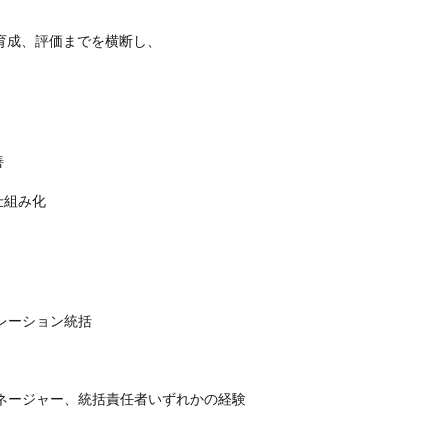


育成、評価までを横断し、





組み化

レーション統括
ネージャー、統括責任者いずれかの経験
