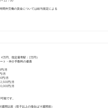
～22：00

※時間外労働の賃金については給与規定による



：4万円、指定最寄駅：2万円）

ート・仲介手数料の優遇

円/月

/月

円/月

500円/月

000円/月

可能です。

6週間以前（双子以上の場合は14週間前）
