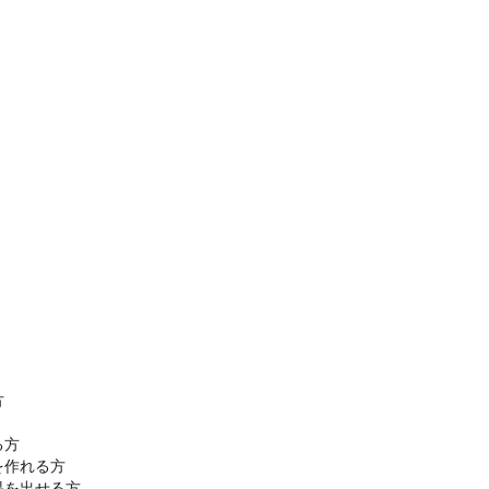


方

作れる方

を出せる方
