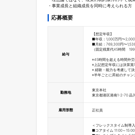
・事業成長と組織成長を同時に考えられる方
応募概要
【想定年収】

■年収：1,000万円〜2,0
■月給：769,300円〜1,538
（固定残業代45時間　199,
給与
※45時間を超える時間外
※上記想定年収には決算賞与
※ 経験・能力を考慮して決
※半年ごとに昇給のチャンスあ
東京本社

勤務地
東京都港区港南1-2-70 
雇用形態
正社員
＜フレックスタイム制導入
■コアタイム 11:00～15:00
