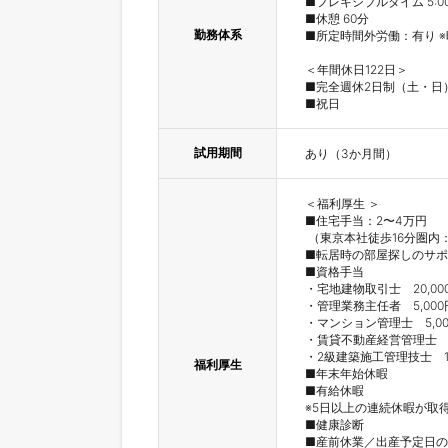
■フレキシブルタイム 5:00
■休憩 60分

勤務体系
■所定時間外労働：有り 
＜年間休日122日＞

■完全週休2日制（土・日）
■祝日
試用期間
あり（3か月間）
＜福利厚生 ＞ 

■住宅手当：2〜4万円

 （東京本社徒歩16分圏内
■転居時の部屋探しのサポ
■資格手当

・宅地建物取引士　20,000
・管理業務主任者　5,000円
・マンション管理士　5,000
・賃貸不動産経営管理士　2,
・2級建築施工管理技士　10,
福利厚生
■年末年始休暇

■有給休暇

※5日以上の連続休暇が取得
■健康診断

■産前休業／出産予定日の