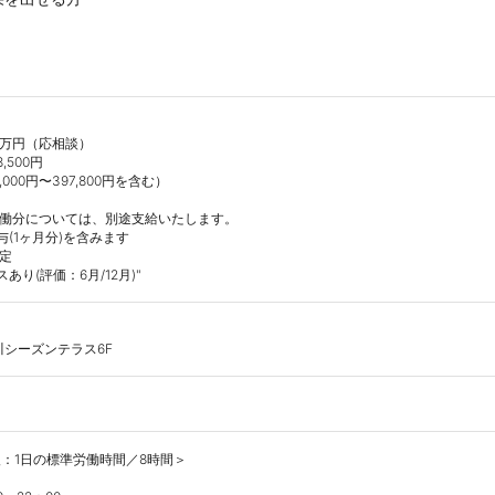
00万円（応相談）

,500円

000円〜397,800円を含む）

労働分については、別途支給いたします。

(1ヶ月分)を含みます

定

り(評価：6月/12月)"
品川シーズンテラス6F
：1日の標準労働時間／8時間＞
