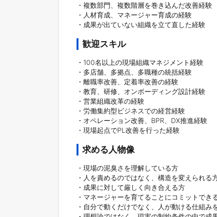
・複数部門、複数階層を巻き込んだ改善経験

・人材育成、マネージャー育成の経験

歓迎スキル
・100名以上の現場組織マネジメント経験

・多店舗、多拠点、多職種の統括経験

・離職率改善、定着率改善の経験

・教育、研修、オンボーディング設計経験

・営業組織改革の経験

・労働集約型ビジネスでの経営経験

・オペレーション改善、BPR、DX推進経験

・現場起点でPL改善を行った経験
求める人物像
・現場の泥臭さを理解している方

・人を責めるのではなく、構造を変えられる方
・成果に対して厳しく向き合える方

・マネージャーを育てることにコミットできる
・自分で動くだけでなく、人が動ける仕組みを
・理想論ではなく、現実の制約条件の中で成果