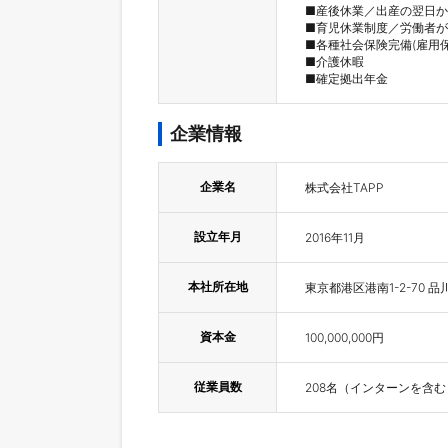
■産後休業／出産の翌日か
■育児休業制度／労働者が
■各種社会保険完備(雇用
■介護休暇

■確定拠出年金
企業情報
企業名
株式会社TAPP
設立年月
2016年11月
本社所在地
東京都港区港南1-2-70 
資本金
100,000,000円
従業員数
208名（インターンを含む）