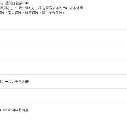
ら8週間は就業不可

原則として1歳に満たない子を養育するためにする休業

保険・労災保険・健康保険・厚生年金保険）

品川シーズンテラス6F
※2026年4月時点