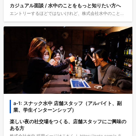
カジュアル面談 / 水中のことをもっと知りたい方へ
エントリーするほどではないけれど、株式会社水中のことが少し気になっている。 会社が行っている事業や、働くメンバー、環境についてざっくばらんにお話させていただきます。お気軽にご連絡をお待ちしております。 ****** 株式会社水中 note: https://note.com/c_fish 株式会社水中採用ページ http://znote.com/c_fish/n/n6d9858266bb9
a-1: スナック水中 店舗スタッフ（アルバイト、副
業、学生インターンシップ）
楽しい夜の社交場をつくる、店舗スタッフにご興味の
ある方
株式会社水中 採用ページはこちら↓ https://note.com/c_fish/n/n6d9858266bb9 (1)店舗で提供するサービス 気楽な関係性、安心感のある空間で、誰かと団欒する楽しさを提供します。 お客様が求めているものを気づき、ご来店された全てのお客様が心地よく過ごせるようにサービスを提供します。 (2)具体的な業務内容 店舗でのドリンク作成、サービス業務 カジュアル面談 / 水中のことをもっと知りたい方へ↓ https://herp.careers/v1/suichu/QFoWcu-EGTBi エントリーするほどではないけれど、株式会社水中のことが少し気になっている。 会社が行っている事業や、働くメンバー、環境についてざっくばらんにお話させていただきます。