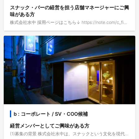
スナック・バーの経営を担う店舗マネージャーにご興
味がある方
株式会社水中 採用ページはこちら↓ https://note.com/c_fish/n/n6d9858266bb9 (1)会社の理念 目指している社会：多くの頼り先に小さく寄りかかる社会。 生活圏内で、複数の場や人に寄りかかりながら、楽しみ合い、助け合い暮らしていく生活の一助になることを目指します。 そのために、安心して楽しめる社交場・スナックの店舗展開を行います。 (2)店舗で提供するもの 気楽な関係性、安心感のある空間で、誰かと団欒する楽しさを提供します。 お客様が求めているものを気づき、ご来店された全てのお客様が心地よく過ごせるようにサービスを提供します。 (2)具体的な業務内容 マネージャーとして(株)水中が運営する店舗の経営を担っていただける方を募集します。 ・経営戦略の策定 ・売上、コストにおける課題設定 ・マーケティング施策の立案、実行 ・運営オペレーション構築及び業務改善 ・人員体制の構築及びチームビルディング ・スタッフ育成 ・マネジメント業務（売上・シフト・在庫・店舗環境等） (3)求められる必須能力 ①マネジメント能力 店舗での体験は、参加できる人情ドラマ・喜劇のようです。偶発性が高い社交場に人が賑わうためには、状態把握と管理が必要になります。強い責任感を持ち、組織と空間、そしてお客様の体験全体をコントロールできるマネジメント能力が必要です。 ② 論理的な思考力 現状分析を通じて、課題を発見し解決策を施行するまで論理的一貫性の高い業務遂行が必要となります。具体的には、ロジカルシンキング、クリティカルシンキング、俯瞰的思考等の能力が求められます。 ③ コミュニケーション能力 店舗で働くスタッフの満足度が営業中の空気感を作り、お客様の満足度に寄与します。また、店舗マネージャーはお店の顔。お客様との誠実な関係性づくりが求められます。チームメンバーをエンパワメントするコミュニケーションを取り、強固なチームビルディングスキルが必要です。
b : コーポレート / SV・COO候補
経営メンバーとしてご興味がある方
(1)募集の背景 株式会社水中は、スナックという文化を現代に再解釈し、人が寄りかかり合える場をデザインしています。直営店舗の運営を軸に、スナックのプロデュース支援・独立支援を行い、誰もが安心してつながれる関係のインフラをつくることを目指しています。 (2)具体的な業務内容 (株)水中は複数店舗展開を目指しています。 新店舗の開発や既存店の運営に関わる業務を仕組み化・組織化し、事業成長を加速してくれる経営メンバーを募集しています。 具体的には下記に課題感を抱いており、その改善や実行、浸透を期待しています。 ①リピート率を高める非属人的な仕組み/マーケティング戦略 売上面はもちろん、顧客体験としても重視しているリピート率。現状では、店舗スタッフのサービス力に依存しています。お客様を、どのように共に水中の文化を作ってくださるファンに醸成できるかに課題を抱いています。 ②新規顧客を獲得するマーケティング戦略 「スナック」はシニア世代に客層が寄っている業態です。ですが、私たちの店舗では20-30代やミドル世代のお客様にもよくご来店いただいています。これからもスナックに馴染みのない世代にも来店いただけるマーケ施策の設計を行いたいです。 ③スタッフが楽しくやりがいを持って働く組織づくり 評価制度や表彰といった、スタッフのエンゲージメント醸成や企業文化の浸透を目指します。 ④新店舗の出店戦略 エリアや物件の選定と場所に合わせた店舗開発のノウハウ醸成を行います。 (3)前提事項 サービス理解のため、OJTとして店舗オペレーションに携わっていただきます。