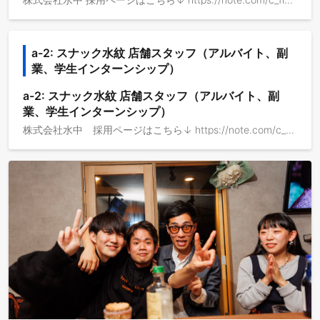
a-2: スナック水紋 店舗スタッフ（アルバイト、副
業、学生インターンシップ）
a-2: スナック水紋 店舗スタッフ（アルバイト、副
業、学生インターンシップ）
株式会社水中 採用ページはこちら↓ https://note.com/c_fish/n/n6d9858266bb9 スナック水紋の紹介はこちら↓ https://note.com/c_fish/n/n457de82c8128 スナック水紋は、2026年秋に国立駅周辺で新規オープンする店舗です。 2026年秋以降に勤務できる方を募集対象としています。 (1)店舗で提供するサービス 気楽な関係性、安心感のある空間で、誰かと団欒する楽しさを提供します。 お客様が求めているものを気づき、ご来店された全てのお客様が心地よく過ごせるようにサービスを提供します。 (2)具体的な業務内容 店舗でのドリンク作成、サービス業務 カジュアル面談 / 水中のことをもっと知りたい方へ↓ https://herp.careers/v1/suichu/QFoWcu-EGTBi エントリーするほどではないけれど、株式会社水中のことが少し気になっている。 会社が行っている事業や、働くメンバー、環境についてざっくばらんにお話させていただきます。