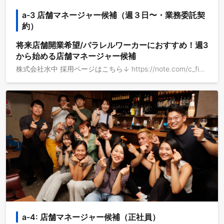
a-3 店舗マネージャー候補（週３日〜・業務委託契
約）
将来店舗開業希望/パラレルワーカーにおすすめ！週3
から始める店舗マネージャー候補
株式会社水中 採用ページはこちら↓ https://note.com/c_fish/n/n6d9858266bb9 (1)会社の理念 目指している社会：多くの頼り先に小さく寄りかかる社会。 生活圏内で、複数の場や人に寄りかかりながら、楽しみ合い、助け合い暮らしていく生活の一助になることを目指します。 そのために、安心して楽しめる社交場・スナックのブランド展開を行います。 (2)店舗で提供するもの 気楽な関係性、安心感のある空間で、誰かと団欒する楽しさを提供します。 お客様が求めているものを気づき、ご来店された全てのお客様が心地よく過ごせるようにサービスを提供します。 (3)具体的な業務内容 (株)水中が運営する店舗の経営の一翼を担っていただける方として、店舗のサービス業務をメインとしながら店舗経営・マネジメント業務も担っていただきます。 ・週３〜店舗でのサービス業務 ・スタッフのチームビルディング (4)求められる必須能力 ①マネジメント能力 店舗での体験は、参加できる人情ドラマ・喜劇のようです。偶発性が高い社交場に人が賑わうためには、状態把握と管理が必要になります。強い責任感を持ち、組織と空間、そしてお客様の体験全体を把握できるマネジメント能力が必要です。 ② コミュニケーション能力 店舗で働くスタッフの満足度が営業中の空気感を作り、お客様の満足度に寄与します。お店の顔として、お客様との誠実な関係性づくりが求められます。チームメンバーをエンパワメントするコミュニケーションを取り、強固なチームビルディングスキルを求めます。
a-4: 店舗マネージャー候補（正社員）