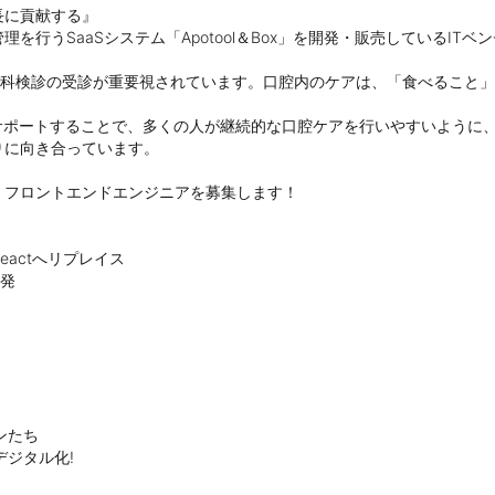
に貢献する』

行うSaaSシステム「Apotool＆Box」を開発・販売しているITベン
歯科検診の受診が重要視されています。口腔内のケアは、「食べること
サポートすることで、多くの人が継続的な口腔ケアを行いやすいように
に向き合っています。

フロントエンドエンジニアを募集します！

actへリプレイス

発

ンたち

デジタル化!
