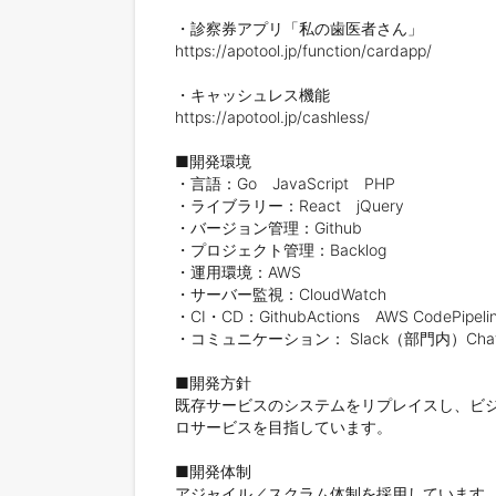
・診察券アプリ「私の歯医者さん」

https://apotool.jp/function/cardapp/

・キャッシュレス機能

https://apotool.jp/cashless/

■開発環境

・言語：Go　JavaScript　PHP

・ライブラリー：React　jQuery

・バージョン管理：Github

・プロジェクト管理：Backlog

・運用環境：AWS

・サーバー監視：CloudWatch

・CI・CD：GithubActions　AWS CodePipelin
・コミュニケーション： Slack（部門内）Chat
■開発方針

既存サービスのシステムをリプレイスし、ビ
ロサービスを目指しています。

■開発体制

アジャイル／スクラム体制を採用しています。