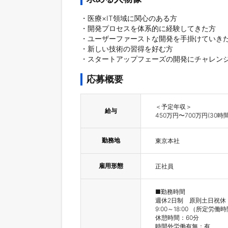
・医療×IT領域に関心のある方

・開発プロセスを体系的に経験してきた方

・ユーザーファーストな開発を手掛けていきた
・新しい技術の習得を好む方

・スタートアップフェーズの開発にチャレン
応募概要
＜予定年収＞

給与
450万円〜700万円(30
勤務地
東京本社
雇用形態
正社員
■勤務時間

週休2日制　原則土日祝休　
9:00～18:00 （所定労働
休憩時間：60分

時間外労働有無：有
