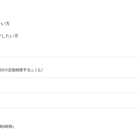
い方

ジしたい方
時間分の定額残業手当ふくむ)


時間8時間）
