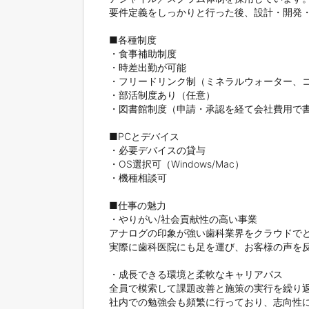
要件定義をしっかりと行った後、設計・開発・
■各種制度

・食事補助制度

・時差出勤が可能

・フリードリンク制（ミネラルウォーター、コ
・部活制度あり（任意）

・図書館制度（申請・承認を経て会社費用で書
■PCとデバイス

・必要デバイスの貸与

・OS選択可（Windows/Mac）

・機種相談可

■仕事の魅力

・やりがい/社会貢献性の高い事業

アナログの印象が強い歯科業界をクラウドでど
実際に歯科医院にも足を運び、お客様の声を反
・成長できる環境と柔軟なキャリアパス

全員で模索して課題改善と施策の実行を繰り返
社内での勉強会も頻繁に行っており、志向性に