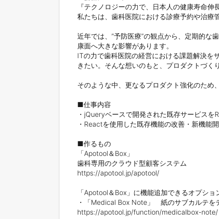
『テクノロジーの力で、日本人の健康寿命伸長
私たちは、歯科医院における診療予約や治療管理を
近年では、”予防医療”の観点から、定期的な
康面へ大きな影響があります。

ITの力で歯科医院の経営における課題解決を
きたい。そんな想いのもと、プロダクトづくり
そのような中、更なるプロダクト強化のため、
■仕事内容

・jQueryベースで開発された既存サービスをRe
・Reactを使用した既存機能の改善・新機能開
■作るもの

「Apotool＆Box」

歯科専用のクラウド型顧客システム

https://apotool.jp/apotool/

「Apotool＆Box」に機能追加できるオプショ
・「Medical Box Note」　紙のサブカルテを
https://apotool.jp/function/medicalbox-note/
