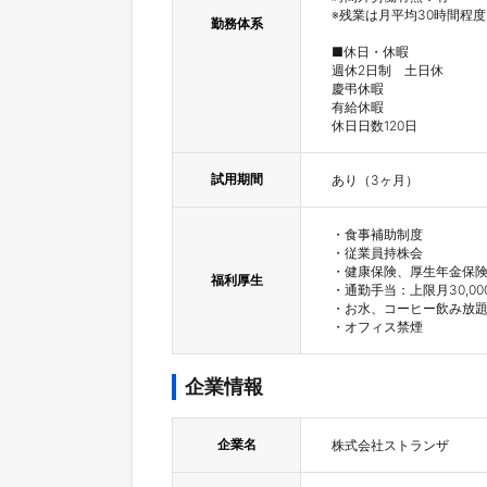
※残業は月平均30時間程度

勤務体系
■休日・休暇

週休2日制　土日休

慶弔休暇

有給休暇

休日日数120日
試用期間
あり（3ヶ月）
・食事補助制度

・従業員持株会

・健康保険、厚生年金保険
福利厚生
・通勤手当：上限月30,000
・お水、コーヒー飲み放題
・オフィス禁煙
企業情報
企業名
株式会社ストランザ