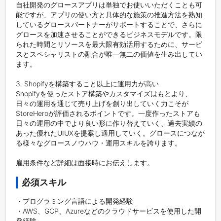
自社開発のグロースアプリは単独でお使いいただくことも可
能ですが、アプリの使い方と具体的な施策の推進方法を熟知
しているグロースパートナーがサポートすることで、さらに
グロースを加速させることができるビジネスモデルです。限
られた時間とリソースを最大限有効活用するために、サービ
スとスペシャリストの融合が唯一無二の価値を生み出してい
ます。

3. Shopifyを構築すること以上に運用力が高い

Shopifyを使ったストア構築やカスタマイズはもとより、
日々の運用を通じて売り上げを創り出していく力こそが
StoreHeroが評価されるポイントです。一度作ったストアも
日々の運用の中でより良い形に作り替えていく、過去実績の
あった優れたUIUXを提案し適用していく。グロースにつなが
る様々なグロースノウハウ・運用スキルを誇ります。

雇用条件など詳細は面接時にお伝えします。
必須スキル
・プログラミング言語による開発経験

・AWS、GCP、Azureなどのクラウドサービスを使用した開
発経験
