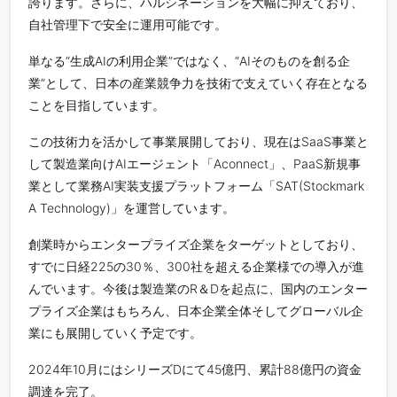
誇ります。さらに、ハルシネーションを大幅に抑えており、
自社管理下で安全に運用可能です。
単なる“生成AIの利用企業”ではなく、“AIそのものを創る企
業”として、日本の産業競争力を技術で支えていく存在となる
ことを目指しています。
この技術力を活かして事業展開しており、現在はSaaS事業と
して製造業向けAIエージェント「Aconnect」、PaaS新規事
業として業務AI実装支援プラットフォーム「SAT(Stockmark
A Technology)」を運営しています。
創業時からエンタープライズ企業をターゲットとしており、
すでに日経225の30％、300社を超える企業様での導入が進
んでいます。今後は製造業のR＆Dを起点に、国内のエンター
プライズ企業はもちろん、日本企業全体そしてグローバル企
業にも展開していく予定です。
2024年10月にはシリーズDにて45億円、累計88億円の資金
調達を完了。