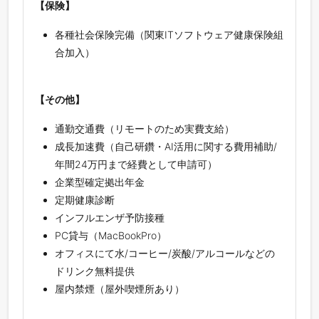
【保険】
各種社会保険完備（関東ITソフトウェア健康保険組
合加入）
【その他】
通勤交通費（リモートのため実費支給）
成長加速費（自己研鑽・AI活用に関する費用補助/
年間24万円まで経費として申請可）
企業型確定拠出年金
定期健康診断
インフルエンザ予防接種
PC貸与（MacBookPro）
オフィスにて水/コーヒー/炭酸/アルコールなどの
ドリンク無料提供
屋内禁煙（屋外喫煙所あり）