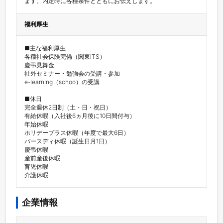
ます。内定時に各種条件とともにお伝えします。
福利厚生
■主な福利厚生

各種社会保険完備（関東ITS）

慶弔見舞金

社外セミナー・勉強会の受講・参加

e-learning（schoo）の受講

■休日

完全週休2日制（土・日・祝日）

有給休暇（入社後6ヵ月後に10日間付与）

年始休暇

ホリデープラス休暇（年度で最大6日）

バースディ休暇（誕生日月1日）

慶弔休暇

産前産後休暇

育児休暇

介護休暇
企業情報