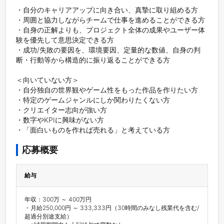
・自分のキャリアアップに向き合い、真摯に取り組める方

・周囲と協力しながらチームで仕事を進めることができる方

・自身の正解よりも、プロジェクト全体の成果やユーザー体
験を優先して意思決定できる方

・成功/失敗の要因を、環境要因、定量的な数値、自身の判
断・行動等から構造的に振り返ることができる方

＜向いていない方＞

・自分独自の世界観やゲーム性をもった作品を作りたい方

・特定のゲームジャンルにしか関わりたくない方

・クリエイター志向が強い方

・数字やKPIに興味がない方

・「面白いものを作れば売れる」と考えている方
応募概要
給与
年収：300万 ～ 400万円

・月給250,000円 ～ 333,333円（30時間のみなし残業代を含む/
超過分別途支給）
