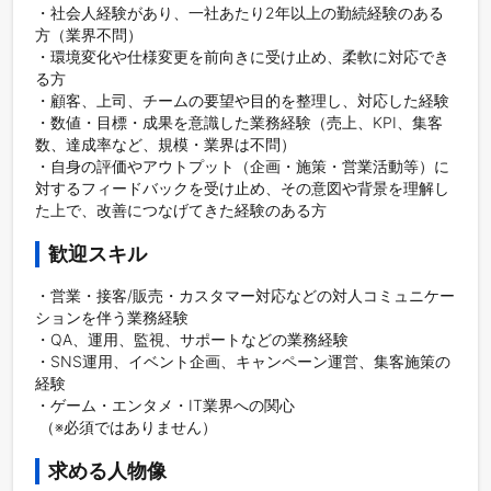
・社会人経験があり、一社あたり2年以上の勤続経験のある
方（業界不問）

・環境変化や仕様変更を前向きに受け止め、柔軟に対応でき
る方

・顧客、上司、チームの要望や目的を整理し、対応した経験

・数値・目標・成果を意識した業務経験（売上、KPI、集客
数、達成率など、規模・業界は不問）

・自身の評価やアウトプット（企画・施策・営業活動等）に
対するフィードバックを受け止め、その意図や背景を理解し
た上で、改善につなげてきた経験のある方
歓迎スキル
・営業・接客/販売・カスタマー対応などの対人コミュニケー
ションを伴う業務経験

・QA、運用、監視、サポートなどの業務経験

・SNS運用、イベント企画、キャンペーン運営、集客施策の
経験

・ゲーム・エンタメ・IT業界への関心

 （※必須ではありません）
求める人物像