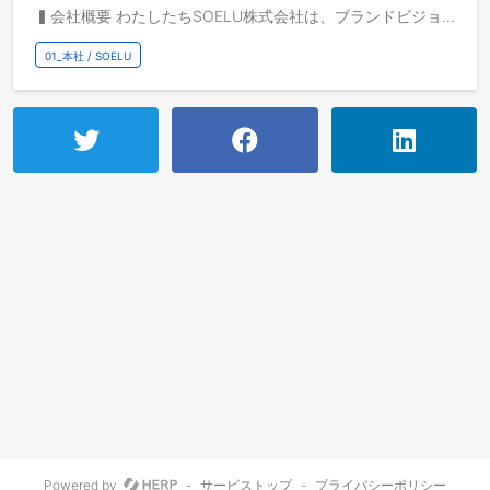
▍会社概要 わたしたちSOELU株式会社は、ブランドビジョンに掲げる「つづく健康を、あたりまえに」という未来の実現に向けて、フィットネス産業のDXに挑戦し続けています。 「オンラインでフィットネスなんて無理」「フィットネススタジオはもう飽和している」 そんな常識に挑みながら、私たちはミッションである「暮らしを一新するプロダクトを、次々と創る。」を体現し、テクノロジーとリアルを融合させた新しいウェルネス体験を世の中に提供してきました。 プロダクトとして展開しているのは、自宅でプロのインストラクターによるレッスンを受けられる「オンラインSOELU」と、フランチャイズ形式で全国に拡大中の「スタジオSOELU」。オンラインとオフラインの垣根を超え、誰もが日常の中で無理なく続けられるフィットネスの形を追求しています。 そのチャレンジの結果、スタジオSOELUはわずか13ヶ月で124加盟という、女性向けフィットネスFC業界では異例のスピードで成長を遂げました。 私たちが見据えるのは、「健康」が一部の意識が高い人だけのものではなく、すべての人の“暮らしの一部”になる社会の実現です。運動やウェルネスが「特別なイベント」や「一時的なブーム」ではなく、日々自然に根づいていく――そんな未来を信じて、これからもSOELUは「暮らしを一新するプロダクト」を生み出し続けます。 ▍求人概要 SOELU株式会社では、さらなるスケールアップと株式公開（IPO）を見据え、成長期の組織を牽引するオープンポジション採用を行っています。 具体的には、以下のようなポジションを想定しています ・FC（フランチャイズ）展開に強みを持つCOO・事業責任者クラス ・デジタルマーケティング戦略の立案・実行に長けたマネジャー ・組織文化や人事制度の企画・運用に携わる人事企画メンバー ・SOELUアプリや社内システムの開発・改善を担うエンジニア といった「こんな人がいれば成長が加速する」「将来必要になるはずの人材」を見据えた採用です。 ポジションは、ご経験やキャリア志向を踏まえ、面接を通じてすり合わせのうえ最適化していきます。
01_本社 / SOELU
Powered by
-
サービストップ
-
プライバシーポリシー