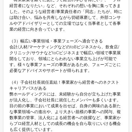
経営者になりたい」など、それぞれの想いを胸に集ってきま
した。そのような経営者/事業責任者の「同志」たちが、時に
は助け合い、悩みを共有しながら切磋琢磨して、外部コンサ
ルやアドバイザリーとしての立場ではなく当事者として各事
業の経営に向き合っています。

（3）幅広い事業領域・事業フェーズへ適合できる

会計/人材/マーケティングなどのtoBビジネスから、飲食店/
クリニック/サウナなどtoCビジネスまで幅広い領域で事業展
開をしており、領域にとらわれない事業立ち上げが可能で
す。様々な事業フェーズの事業があるため、フェーズごとに
必要なアドバイスやサポートが得られます。

（4）子会社社長就任直結！事業家から経営者へのネクスト
キャリアパスがある

弊ホールディングスには、未経験から自分が立ち上げた事業
が法人化し、子会社社長に就任したメンバーも多くいます。
目の前の事業において成果を出せば、自身の興味のある新た
な事業領域への進出や、より大きい規模の事業への関与、複
数事業の管掌、法人化による経営者への抜擢など、事業家か
らプロ経営人材としての成長の機会を自ら取りにいける機会
も広く提供しています。
