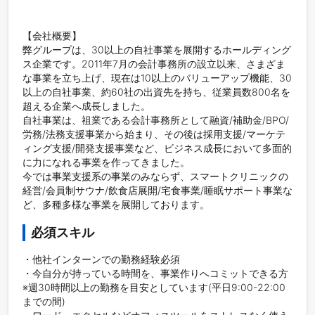
【会社概要】

弊グループは、30以上の自社事業を展開するホールディング
ス企業です。2011年7月の会計事務所の設立以来、さまざま
な事業を立ち上げ、現在は10以上のバリューアップ機能、30
以上の自社事業、約60社の出資先を持ち、従業員数800名を
超える企業へ成長しました。

自社事業は、祖業である会計事務所として融資/補助金/BPO/
労務/法務支援事業から始まり、その後は採用支援/マーケテ
ィング支援/開発支援事業など、ビジネス成長において多面的
に力になれる事業を作ってきました。

今では事業支援系の事業のみならず、スマートクリニックの
経営/会員制サウナ/飲食店展開/宅食事業/睡眠サポート事業な
ど、多種多様な事業を展開しております。
必須スキル
・他社インターンでの勤務経験必須

・今自分が持っている時間を、事業作りへコミットできる方
※週30時間以上の勤務を目安としています(平日9:00-22:00
までの間)
