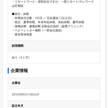
・リモートワーク：原則出社ですが、一部リモート/テレワーク
は応相談

■休日・休暇

・年間休日日数：125日 ／ 完全週休二日(土日)

・祝日、夏季休暇、年末年始休暇、有給休暇、慶弔休暇

・保険診療、健康診断 全額会社負担（提携クリニック）

・ベビーシッター補助（一部会社負担）

・産休育休制度
試用期間
あり（3ヶ月）
企業情報
企業名
SEVENRICH GROUP
設立年月