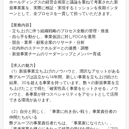
ホールディングスの経営企画室と議論を重ねて考案された新
規事業案を、実際に検証・実現するミッションを長期インタ
ーンとして、全プロセスを一貫して担っていただきます。

【業務内容】

- 立ち上げに伴う組織戦略のプロセス全般の管理・推進

- 自ら手を動かし、事業仮説に対しPDCAを運用

- 競合・業界・顧客企業のリサーチ・分析

- 社内外のステークホルダーとの連携・調整

- 新規事業チームのリーダーシップとメンバー育成

【求人の魅力】

（1）新規事業立ち上げのノウハウと、潤沢なアセットがある

弊グループは設立から14年間、新しい事業を立ち上げ続けた
結果、30を超える事業を持っています。数々の新規事業を立
ち上げたことで得た「確実性高く事業をヒットさせる」ノウ
ハウと、各事業が持つスペシャリティをアセットとして活用
できる環境があります。

（2）自分と同じく、「事業に向き合い戦う」事業責任者の
仲間たちがいる

弊グループの事業責任者たちは、「事業家になりたい」、
「将来家業を継ぐにあたって経営の学びを得たい」、「プロ